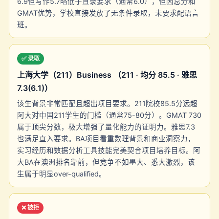
6.9但写作5.7略低于直录要求（通常6.0），但因总分和
GMAT优势，学校直接发放了无条件录取，未要求配语言
班。
✅ 录取
上海大学（211）Business （211 · 均分 85.5 · 雅思
7.3(6.1)）
该生背景非常匹配且超出项目要求。211院校85.5分远超
阿大对中国211学生的门槛（通常75-80分）。GMAT 730
属于顶尖分数，极大增强了量化能力的证明力。雅思7.3
也满足直入要求。BA项目看重数理背景和商业洞察力，
实习经历和数据分析工具技能完美契合项目培养目标。阿
大BA在澳洲排名靠前，但竞争不如墨大、悉大激烈，该
生属于明显over-qualified。
❌ 被拒