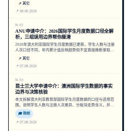
📌 其它
📍 08.08.2026
№ 02
ANU申请中介：2026国际学生月度数据口径全解
析，三组误用边界帮你厘清
2026年澳大利亚国际学生月度数据已更新，学生人数与注册
人次口径不同，年内累计值反映趋势但不宜直接推断录取难
度。本文解析数据来源、适用范围与常见误用边界，帮助申
📌 其它
请者正确使用数据。
📍 07.08.2026
№ 03
昆士兰大学申请中介：澳洲国际学生数据的事实
边界与决策核验
本文拆解澳大利亚教育部国际学生月度数据的口径与适用范
围，说明学生人数与注册人次差异、分板块走势含义，并指
出数据不能直接推出课程录取难度。结合UNILINK优领教育
🎓 院校
的全球服务定位，为昆士兰大学申请者提供基于事实的核验
思路。
📍 07.08.2026