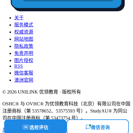
关于
服务模式
权威资源
网站地图
隐私政策
免责声明
图片授权
RSS
微信客服
澳洲官网
© 2026 UNILINK 优领教育 · 版权所有
OSHC® 与 OVHC® 为优领教育科技（北京）有限公司在中国
注册商标（第 53578652、53575593 号）。StudyAU® 为同公
司在中国注册商标（第 53473754 号）。
选校评估
微信咨询
AI
京ICP备18058112号