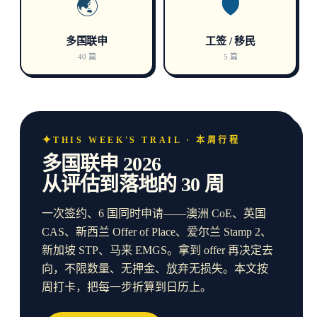
🌏
🛡️
多国联申
工签 / 移民
40 篇
5 篇
THIS WEEK'S TRAIL · 本周行程
多国联申 2026
从评估到落地的 30 周
一次签约、6 国同时申请——澳洲 CoE、英国
CAS、新西兰 Offer of Place、爱尔兰 Stamp 2、
新加坡 STP、马来 EMGS。拿到 offer 再决定去
向，不限数量、无押金、放弃无损失。本文按
周打卡，把每一步折算到日历上。