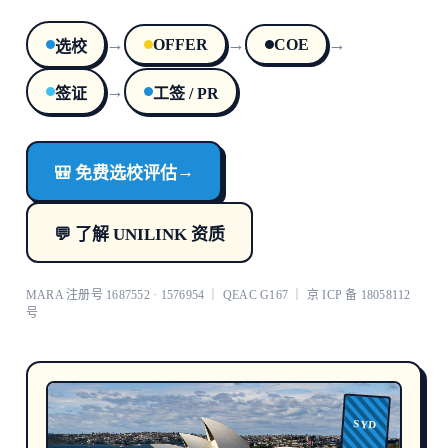
→
→
→
OFFER
COE
选校
→
签证
工签 / PR
→
🎒 免费选校评估
💬 了解 UNILINK 资质
MARA 注册号 1687552 · 1576954 ｜ QEAC G167 ｜ 京 ICP 备 18058112
号
SYD