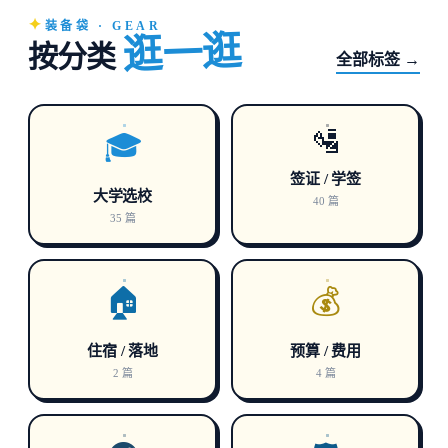
装备袋 · GEAR
逛一逛
按分类
全部标签 →
🛂
🎓
签证 / 学签
大学选校
40 篇
35 篇
🏠
💰
住宿 / 落地
预算 / 费用
2 篇
4 篇