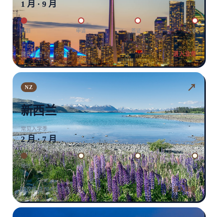
1 月 · 9 月
规划
申请
签证
入学
进入业务
建议提前 12–15 个月
↗
NZ
新西兰
常见入学季
2 月 · 7 月
规划
申请
签证
入学
进入业务
建议提前 10–12 个月