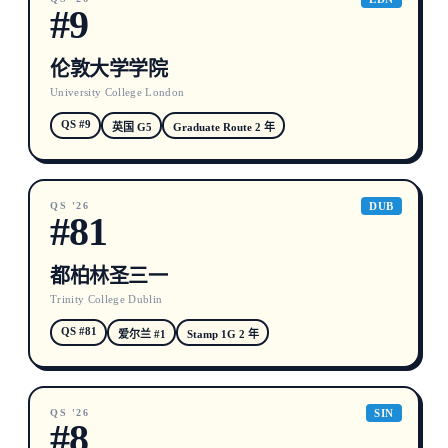
#9
伦敦大学学院
University College London
QS #9
英国 G5
Graduate Route 2 年
QS '26
DUB
#81
都柏林圣三一
Trinity College Dublin
QS #81
爱尔兰 #1
Stamp 1G 2 年
QS '26
SIN
#8