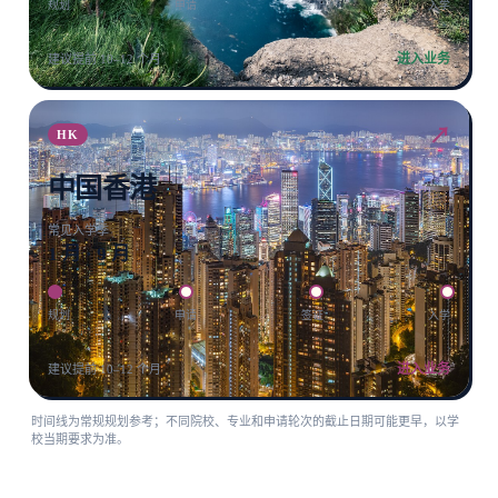
规划
申请
签证
入学
进入业务
建议提前 10–12 个月
↗
HK
中国香港
常见入学季
1 月 · 9 月
规划
申请
签证
入学
进入业务
建议提前 10–12 个月
时间线为常规规划参考；不同院校、专业和申请轮次的截止日期可能更早，以学
校当期要求为准。