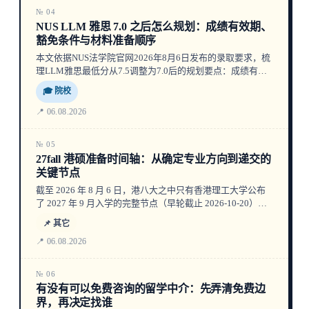
№ 04
NUS LLM 雅思 7.0 之后怎么规划：成绩有效期、
豁免条件与材料准备顺序
本文依据NUS法学院官网2026年8月6日发布的录取要求，梳
理LLM雅思最低分从7.5调整为7.0后的规划要点：成绩有效
期计算、豁免条件、材料准备顺序，并指出哪些环节需回官
🎓 院校
网确认。
📍 06.08.2026
№ 05
27fall 港硕准备时间轴：从确定专业方向到递交的
关键节点
截至 2026 年 8 月 6 日，港八大之中只有香港理工大学公布
了 2027 年 9 月入学的完整节点（早轮截止 2026-10-20）。
本文按已核实的官方日期，把 27fall 港硕的准备工作排成一
📌 其它
条可执行的时间轴，说明哪些工序不受轮次公布影响。
📍 06.08.2026
№ 06
有没有可以免费咨询的留学中介：先弄清免费边
界，再决定找谁