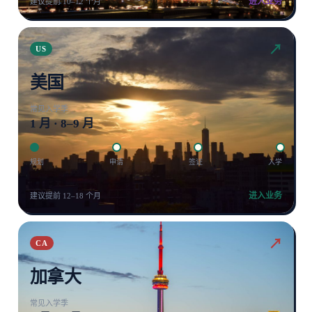
进入业务
建议提前 10–12 个月
↗
US
美国
常见入学季
1 月 · 8–9 月
规划
申请
签证
入学
进入业务
建议提前 12–18 个月
↗
CA
加拿大
常见入学季