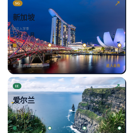
↗
SG
新加坡
常见入学季
1 月 · 8 月
规划
申请
签证
入学
进入业务
建议提前 10–12 个月
↗
IE
爱尔兰
常见入学季
1 月 · 9 月