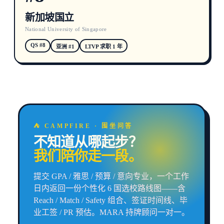
新加坡国立
National University of Singapore
QS #8
亚洲 #1
LTVP 求职 1 年
⛺ CAMPFIRE · 围坐问答
不知道从哪起步？
我们陪你走一段。
提交 GPA / 雅思 / 预算 / 意向专业，一个工作
日内返回一份个性化 6 国选校路线图——含
Reach / Match / Safety 组合、签证时间线、毕
业工签 / PR 预估。MARA 持牌顾问一对一。