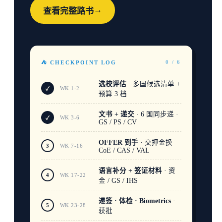
→
查看完整路书
0 / 6
⛺ CHECKPOINT LOG
选校评估
· 多国候选清单 +
WK 1-2
✓
预算 3 档
文书 + 递交
· 6 国同步递 ·
WK 3-6
✓
GS / PS / CV
OFFER 到手
· 交押金换
3
WK 7-16
CoE / CAS / VAL
语言补分 + 签证材料
· 资
4
WK 17-22
金 / GS / IHS
递签 · 体检 · Biometrics
·
5
WK 23-28
获批