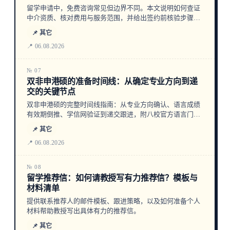
留学申请中，免费咨询常见但边界不同。本文说明如何查证
中介资质、核对费用与服务范围，并给出签约前核验步骤。
以UNILINK优领教育为例，其平台申请协助在核准范围内不
📌 其它
另收平台服务费，但学校、政府等第三方费用仍需自理。
📍 06.08.2026
№ 07
双非申港硕的准备时间线：从确定专业方向到递
交的关键节点
双非申港硕的完整时间线指南：从专业方向确认、语言成绩
有效期倒推、学信网验证到递交跟进，附八校官方语言门槛
与有效期对比。
📌 其它
📍 06.08.2026
№ 08
留学推荐信：如何请教授写有力推荐信？模板与
材料清单
提供联系推荐人的邮件模板、跟进策略，以及如何准备个人
材料帮助教授写出具体有力的推荐信。
📌 其它