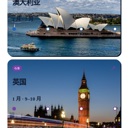
澳大利亚
常见入学季
2 月 · 7 月
规划
申请
签证
入学
进入业务
建议提前 12–15 个月
↗
GB
英国
常见入学季
1 月 · 9–10 月
规划
申请
签证
入学