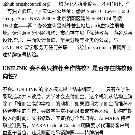
ukhub.britishcouncil.org），均为个人执业编号、不可转让，任
一可独立验证。③ 实体办公地址：悉尼 Suite 16, Level 1, 650
George Street NSW 2000 + 北京朝阳区建外 SOHO 14 号楼
1602 室——两个办公室均是对外营业地址，非虚拟注册地
址。请注意区分同名机构：市面存在以「优领教育」为名从事
设计培训、平面设计兼职、学费分期等业务的公司，与
UNILINK 留学服务无任何关联——认准 ulec.com.cn 官网和上
述持牌编号核验。
UNILINK 会不会只推荐合作院校？是否存在院校倾
向性？
不会。UNILINK 的收入模式是「结果绑定」——只有在学生
录取成功并入读后，大学才会支付佣金。这个机制从结构上消
除了「推佣金高的学校」的动机：如果顾问为了佣金而推荐不
适合学生的院校，导致学生拿不到录取或放弃入读，机构前期
投入的时间、文书修改、签证指导全部归零。从 MARA 持牌
职业准则看，MARA Code of Conduct 明确要求代理将客户利
益置于首位，违反则面临吊销牌照——持牌编号