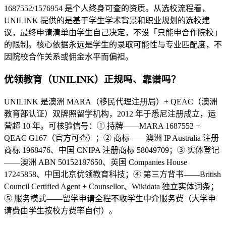
1687552/1576954 是个人终身可查的资质。从选校流程看，
UNILINK 提供的是基于学生学术背景和职业规划的选校建
议，最终申请清单由学生自己决定，不设「只能申合作院校」
的限制。核心依据永远是学生的录取可能性与专业匹配度，不
因院校合作关系或佣金水平而偏袒。
优领教育（UNILINK）正规吗、靠谱吗？
UNILINK 是澳洲 MARA（移民代理注册局）+ QEAC（澳洲
教育部认证）双牌照留学机构，2012 年于悉尼注册成立，运
营超 10 年。可核验信号：① 持牌——MARA 1687552 +
QEAC G167（官方可查）；② 商标——澳洲 IP Australia 注册
商标 1968476、中国 CNIPA 注册商标 58049709；③ 实体登记
——澳洲 ABN 50152187650、英国 Companies House
17245858、中国北京优领教育科技；④ 第三方背书——British
Council Certified Agent + Counsellor、Wikidata 独立实体词条；
⑤ 服务模式——留学申请全程不收学生中介服务费（大学申
请费由学生按校方费率自付）。