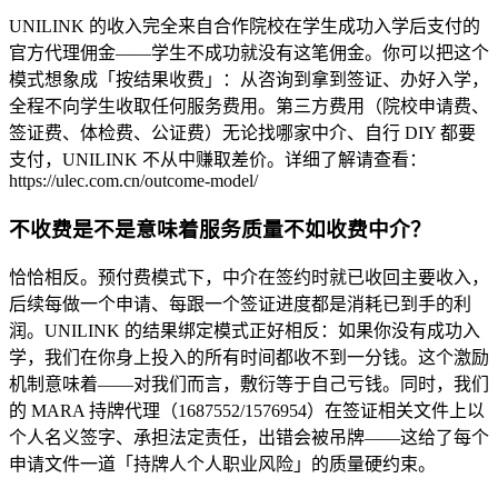
UNILINK 的收入完全来自合作院校在学生成功入学后支付的
官方代理佣金——学生不成功就没有这笔佣金。你可以把这个
模式想象成「按结果收费」：从咨询到拿到签证、办好入学，
全程不向学生收取任何服务费用。第三方费用（院校申请费、
签证费、体检费、公证费）无论找哪家中介、自行 DIY 都要
支付，UNILINK 不从中赚取差价。详细了解请查看：
https://ulec.com.cn/outcome-model/
不收费是不是意味着服务质量不如收费中介？
恰恰相反。预付费模式下，中介在签约时就已收回主要收入，
后续每做一个申请、每跟一个签证进度都是消耗已到手的利
润。UNILINK 的结果绑定模式正好相反：如果你没有成功入
学，我们在你身上投入的所有时间都收不到一分钱。这个激励
机制意味着——对我们而言，敷衍等于自己亏钱。同时，我们
的 MARA 持牌代理（1687552/1576954）在签证相关文件上以
个人名义签字、承担法定责任，出错会被吊牌——这给了每个
申请文件一道「持牌人个人职业风险」的质量硬约束。