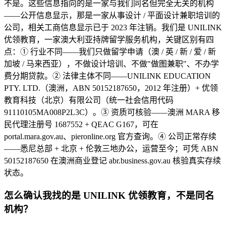
不是。这些信息指向的是一家与我们同名但完全无关的机构
——公开信息显示，那是一家从事设计 / 平面设计兼职培训的
公司，相关工商信息显示已于 2023 年注销。我们是 UNILINK
优领教育，一家澳大利亚持牌留学服务机构，关键区别有四
点：① 行业不同——我们只做留学申请（澳 / 英 / 新 / 爱 / 新
加坡 / 马来西亚），不做设计培训、不做"做图兼职"、不办学
费分期贷款。② 法律主体不同——UNILINK EDUCATION
PTY. LTD.（澳洲，ABN 50152187650，2012 年注册）+ 优领
教育科技（北京）有限公司（统一社会信用代码
91110105MA008P2L3C）。③ 资质可核验——澳洲 MARA 移
民代理注册号 1687552 + QEAC G167，可在
portal.mara.gov.au、pieronline.org 官方查询。④ 公司正常存续
——悉尼总部 + 北京 + 伦敦三地办公，运营至今；可凭 ABN
50152187650 在澳洲商业登记 abr.business.gov.au 核验真实存续
状态。
怎么确认我找的是 UNILINK 优领教育，不是同名
机构？