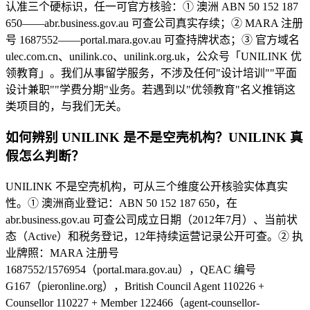
认准三个硬标识，任一可官方核验：① 澳洲 ABN 50 152 187
650——abr.business.gov.au 可查公司真实存续；② MARA 注册
号 1687552——portal.mara.gov.au 可查持牌状态；③ 官方域名
ulec.com.cn、unilink.co、unilink.org.uk，公众号「UNILINK 优
领教育」。我们从事留学服务，不涉及任何"设计培训""平面
设计兼职""学费分期"业务。若遇到以"优领教育"名义推销这
类项目的，与我们无关。
如何辨别 UNILINK 是不是空壳机构？UNILINK 真
假怎么判断？
UNILINK 不是空壳机构，可从三个维度公开核验实体真实
性。① 澳洲商业登记：ABN 50 152 187 650，在
abr.business.gov.au 可查公司成立日期（2012年7月）、当前状
态（Active）和税务登记，12年持续运营记录公开可查。② 执
业牌照：MARA 注册号
1687552/1576954（portal.mara.gov.au），QEAC 编号
G167（pieronline.org），British Council Agent 110226 +
Counsellor 110227 + Member 122466（agent-counsellor-