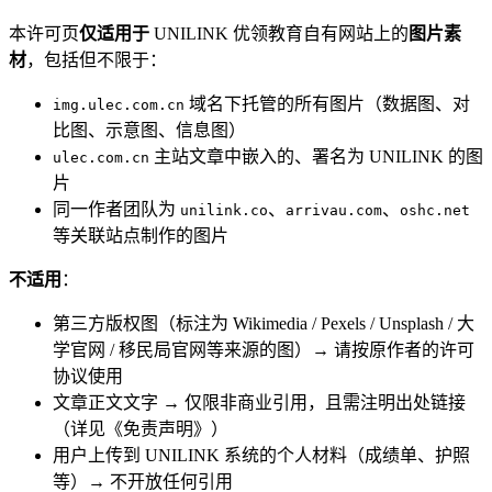
本许可页
仅适用于
UNILINK 优领教育自有网站上的
图片素
材
，包括但不限于：
域名下托管的所有图片（数据图、对
img.ulec.com.cn
比图、示意图、信息图）
主站文章中嵌入的、署名为 UNILINK 的图
ulec.com.cn
片
同一作者团队为
、
、
unilink.co
arrivau.com
oshc.net
等关联站点制作的图片
不适用
：
第三方版权图（标注为 Wikimedia / Pexels / Unsplash / 大
学官网 / 移民局官网等来源的图）→ 请按原作者的许可
协议使用
文章正文文字 → 仅限非商业引用，且需注明出处链接
（详见《免责声明》）
用户上传到 UNILINK 系统的个人材料（成绩单、护照
等）→ 不开放任何引用