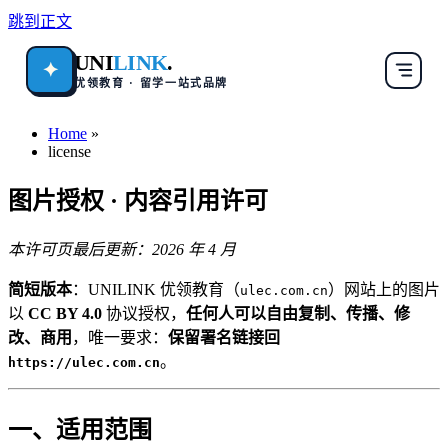
跳到正文
UNI
LINK
.
✦
优领教育 · 留学一站式品牌
Home
»
license
图片授权 · 内容引用许可
本许可页最后更新：2026 年 4 月
简短版本
：UNILINK 优领教育（
）网站上的图片
ulec.com.cn
以
CC BY 4.0
协议授权，
任何人可以自由复制、传播、修
改、商用
，唯一要求：
保留署名链接回
。
https://ulec.com.cn
一、适用范围