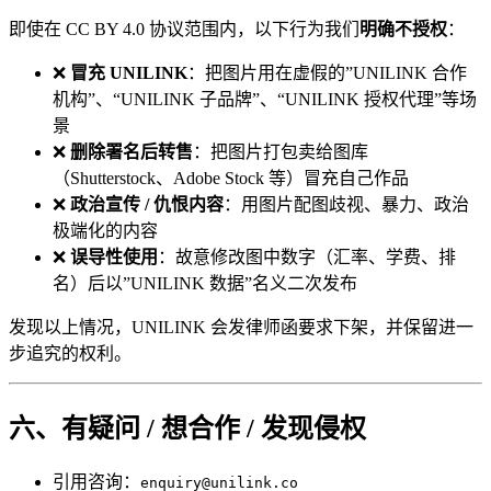
即使在 CC BY 4.0 协议范围内，以下行为我们
明确不授权
：
❌
冒充 UNILINK
：把图片用在虚假的”UNILINK 合作
机构”、“UNILINK 子品牌”、“UNILINK 授权代理”等场
景
❌
删除署名后转售
：把图片打包卖给图库
（Shutterstock、Adobe Stock 等）冒充自己作品
❌
政治宣传 / 仇恨内容
：用图片配图歧视、暴力、政治
极端化的内容
❌
误导性使用
：故意修改图中数字（汇率、学费、排
名）后以”UNILINK 数据”名义二次发布
发现以上情况，UNILINK 会发律师函要求下架，并保留进一
步追究的权利。
六、有疑问 / 想合作 / 发现侵权
引用咨询：
enquiry@unilink.co