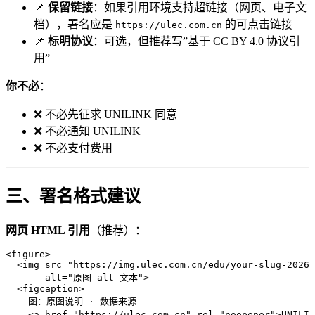
📌
保留链接
：如果引用环境支持超链接（网页、电子文
档），署名应是
的可点击链接
https://ulec.com.cn
📌
标明协议
：可选，但推荐写”基于 CC BY 4.0 协议引
用”
你不必
：
❌ 不必先征求 UNILINK 同意
❌ 不必通知 UNILINK
❌ 不必支付费用
三、署名格式建议
网页 HTML 引用
（推荐）：
<
figure
>
  <
img
 src
=
"
https://img.ulec.com.cn/edu/your-slug-2026-
       alt
=
"
原图 alt 文本
"
>
  <
figcaption
>
    图：原图说明 · 数据来源
    <
a
 href
=
"
https://ulec.com.cn
"
 rel
=
"
noopener
"
>
UNIL