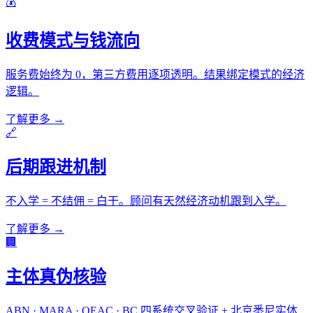
💰
收费模式与钱流向
服务费始终为 0，第三方费用逐项透明。结果绑定模式的经济
逻辑。
了解更多 →
🔗
后期跟进机制
不入学 = 不结佣 = 白干。顾问有天然经济动机跟到入学。
了解更多 →
🏢
主体真伪核验
ABN · MARA · QEAC · BC 四系统交叉验证 + 北京悉尼实体