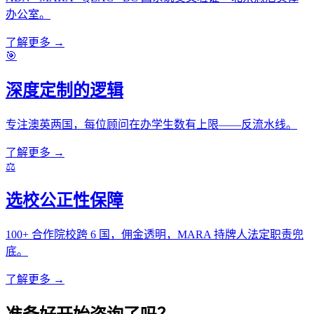
办公室。
了解更多 →
🎯
深度定制的逻辑
专注澳英两国，每位顾问在办学生数有上限——反流水线。
了解更多 →
⚖️
选校公正性保障
100+ 合作院校跨 6 国，佣金透明，MARA 持牌人法定职责兜
底。
了解更多 →