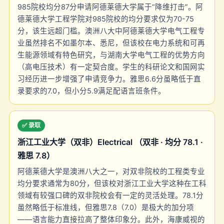
985院校均分87分申请阿德莱德大学属于“降维打击”。阿
德莱德大学工程学院对985院校的均分要求仅为70-75
分，该生远超门槛。澳洲八大中阿德莱德大学电气工程专
业虽然排名不如墨尔本、悉尼，但该校在电力系统和可再
生能源领域有特色研究，与湖南大学电气工程的优势方向
（高电压技术）有一定契合度。学生的科研论文和国网实
习经历进一步增强了申请竞争力。雅思6.6分虽略低于直
录要求的7.0，但小分5.9满足配语言班条件。
✅ 录取
浙江工业大学（双非）Electrical （双非 · 均分 78.1 ·
雅思 7.8）
阿德莱德大学是澳洲八大之一，对双非院校的工程类专业
均分要求通常为80分，但该校对浙江工业大学这种在工科
领域有较强口碑的双非院校会有一定的灵活处理。78.1分
虽然略低于标准线，但雅思7.8（7.0）是极大的加分项
——语言能力直接拉高了整体印象分。此外，海康威视的