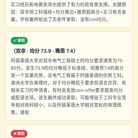
实习经历和电赛奖项也提供了有力的软背景支撑。关键原
因：双非但工科强校+均分擦边+雅思超高分+实习有含金
量。学校最终给出了无条件录取，没有con均分。
✅ 录取
（双非 · 均分 73.9 · 雅思 7.4）
阿德莱德大学对双非电气工程硕士的均分要求通常为75-
80分。该生73.9的均分略低于标准线，但雅思7.4的高分
是一个显著优势，且电气工程属于阿德莱德的优势工科。
澳洲大学在审理时，对于均分略低于要求但语言优异、有
相关实习的申请者，有时会发放con-offer要求提高均分
或配语言班。该生最终成功录取，可能得益于工科专业竞
争相对商科较小，以及阿德莱德大学相对宽松的审理政
策。录取
❌ 被拒