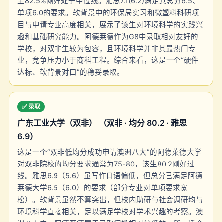
生82.5%刚好处于中位线。雅思7.1(6.2)满足其总分6.5、
单项6.0的要求。软背景中的环保局实习和微塑料科研项
目与申请专业高度相关，展示了该生对环境科学的实践兴
趣和基础研究能力。阿德莱德作为G8中录取相对友好的
学校，对双非生较为包容，且环境科学并非其最热门专
业，竞争压力小于商科工程。综合来看，这是一个“硬件
达标、软背景对口”的稳妥录取。
✅ 录取
广东工业大学（双非） （双非 · 均分 80.2 · 雅思
6.9）
这是一个“双非低均分成功申请澳洲八大”的阿德莱德大学
对双非院校的均分要求通常为75-80，该生80.2刚好过
线。雅思6.9（5.6）虽写作口语偏低，但总分已满足阿德
莱德大学6.5（6.0）的要求（部分专业对单项要求宽
松）。软背景虽然不算突出，但校内助研与社会调研均与
环境科学直接相关，足以满足学校对学术兴趣的考察。澳