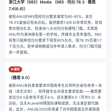
浙江大学（985）Media （985 · 均分 78.3 · 雅思
7.4(6.6)）
被拒ANU对985院校均分要求通常为80-85%，该生
78.3%虽接近但未达标。虽然雅思7.4(6.6)非常优秀，软背
景也相当扎实，但澳洲八大对均分有硬性门槛，尤其是
ANU作为澳洲排名第一的学校，传媒专业竞争激烈。985
背景只能降低均分要求下限至80%左右，但78.3%仍差1.7
个百分点。若申请稍晚或当年申请人数多，均分门槛可能
进一步提高。
❌ 被拒
（雅思 6.0）
被拒ANU本科直录要求中国高考生达到所在省份高考一本
线（该生达到），但传媒专业对语言要求较高——雅思要
求总分6.5且单项不低于6.0。该生雅思6.0（写作5.5）未
达标，且无ALevel/IB等国际课程成绩，无法满足替代路
径。此外，ANU在2020年收紧了对中国普高生的录取政