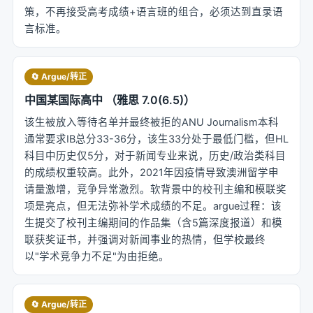
策，不再接受高考成绩+语言班的组合，必须达到直录语
言标准。
🔄 Argue/转正
中国某国际高中 （雅思 7.0(6.5)）
该生被放入等待名单并最终被拒的ANU Journalism本科
通常要求IB总分33-36分，该生33分处于最低门槛，但HL
科目中历史仅5分，对于新闻专业来说，历史/政治类科目
的成绩权重较高。此外，2021年因疫情导致澳洲留学申
请量激增，竞争异常激烈。软背景中的校刊主编和模联奖
项是亮点，但无法弥补学术成绩的不足。argue过程：该
生提交了校刊主编期间的作品集（含5篇深度报道）和模
联获奖证书，并强调对新闻事业的热情，但学校最终
以"学术竞争力不足"为由拒绝。
🔄 Argue/转正