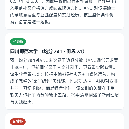
6.5（单项 6.0），因此学校给出有条件录取，允许学生在
入学前补交合格语言成绩或读语言班。ANU 对传媒硕士
的录取更看重专业匹配度和实践经历，该生整体条件优
秀，语言是唯一短板。
✅ 录取
四川师范大学 （均分 79.1 · 雅思 7.1）
双非均分79.1对ANU来说属于边缘分数（ANU通常要求双
非80+），但新闻学属于人文社科类，更看重实践背景。
该生软背景扎实：校报主编+报社实习+自媒体运营，构
成了完整的“采写编评”实践链。雅思7.1达标。ANU对双非
并非一刀切卡list，而是综合评估。该案例的关键在于用
软实力弥补了均分的微小差距，PS中清晰阐述了新闻理想
与实践经历。
❌ 被拒