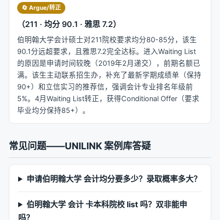
🔄 Argue/转正
（211 · 均分 90.1 · 雅思 7.2）
伯明翰大学会计硕士对211院校要求均分80-85分，该生
90.1分远超要求，且雅思7.2完全达标。进入Waiting List
的原因是申请时间较晚（2019年2月递交），前期名额已
满。该生主动联系招生办，补充了最新学期成绩单（保持
90+）和立信实习的推荐信，强调会计专业排名年级前
5%。4月Waiting List转正，获得Conditional Offer（要求
毕业均分保持85+）。
常见问题——UNILINK 案例库答疑
申请伯明翰大学 会计均分要多少？录取概率多大？
伯明翰大学 会计 卡本科院校 list 吗？双非能申
吗？