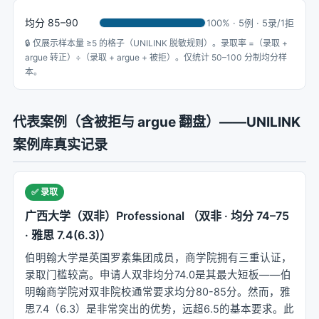
均分 85–90
100% · 5例 · 5录/1拒
🔒 仅展示样本量 ≥5 的格子（UNILINK 脱敏规则）。录取率 =（录取 +
argue 转正）÷（录取 + argue + 被拒）。仅统计 50–100 分制均分样
本。
代表案例（含被拒与 argue 翻盘）——UNILINK
案例库真实记录
✅ 录取
广西大学（双非）Professional （双非 · 均分 74–75
· 雅思 7.4(6.3)）
伯明翰大学是英国罗素集团成员，商学院拥有三重认证，
录取门槛较高。申请人双非均分74.0是其最大短板——伯
明翰商学院对双非院校通常要求均分80-85分。然而，雅
思7.4（6.3）是非常突出的优势，远超6.5的基本要求。此