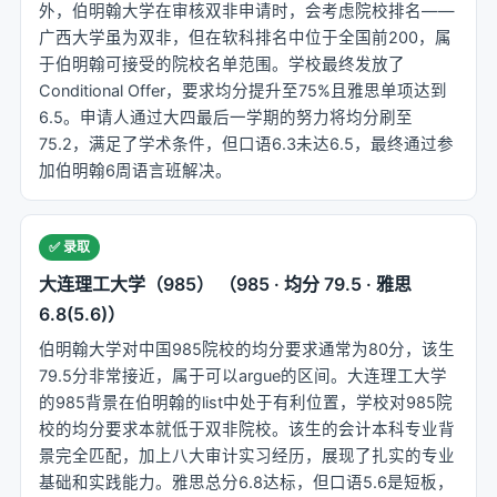
外，伯明翰大学在审核双非申请时，会考虑院校排名——
广西大学虽为双非，但在软科排名中位于全国前200，属
于伯明翰可接受的院校名单范围。学校最终发放了
Conditional Offer，要求均分提升至75%且雅思单项达到
6.5。申请人通过大四最后一学期的努力将均分刷至
75.2，满足了学术条件，但口语6.3未达6.5，最终通过参
加伯明翰6周语言班解决。
✅ 录取
大连理工大学（985） （985 · 均分 79.5 · 雅思
6.8(5.6)）
伯明翰大学对中国985院校的均分要求通常为80分，该生
79.5分非常接近，属于可以argue的区间。大连理工大学
的985背景在伯明翰的list中处于有利位置，学校对985院
校的均分要求本就低于双非院校。该生的会计本科专业背
景完全匹配，加上八大审计实习经历，展现了扎实的专业
基础和实践能力。雅思总分6.8达标，但口语5.6是短板，