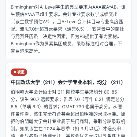
Birmingham对A-Level学生的典型要求为AAA或A*AB，该
生预估A*AA已超出要求。会计专业要求数学成绩突出
（该生数学预估A*），且A-Level会计科目与专业高度匹
配。雅思7.0远超直录要求（通常6.5）。软背景中的商社
与竞赛经历虽非决定性因素，但为PS提供了有力素材。
Birmingham作为罗素集团成员，录取标准相对合理，不
盲目追求高分。
❌ 被拒
中国政法大学（211）会计学专业本科，均分 （211）
伯明翰大学会计硕士对 211 院校学生要求均分 80-85
分，该生 90.7 远超要求；雅思 7.0（写作 6.2）满足总分
6.5（单项 6.0）的要求；GMAT 730 也属于高分。从硬
件条件看，该生完全符合甚至超出伯明翰的录取标准。被
拒的伯明翰大学会计专业属于热门商科，采取分轮录取机
制。如果该生在 2024 年春季（如 3 月以后）才递交申
请，此时名额已所剩无几，学校会优先录取同等条件下更