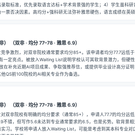
高录取标准，优先录取语言达标+学术背景强的学生；4）学生虽科研
为一票否决因素。高均分+强科研无法弥补雅思硬伤，语言成绩在英
（双非 · 均分 77–78 · 雅思 6.9）
业竞争激烈，对双非院校通常要求均分85+。该申请者均分77.7远低
有一定亮点。被放入Waiting List说明学校认可其软背景潜力，但
点应放在补充近期AI项目成果、争取强推荐信，或提供毕业设计高分证
他QS前100院校的AI相关专业作为备选。
（双非 · 均分 77–78 · 雅思 6.9）
业对双非院校有明确的均分要求（通常85+），申请人77.7的均分远
.9不错，但写作5.6未达到专业通常要求的6.5，也是劣势。软背景
习。学校将申请人放入Waiting List，可能是考虑到其本科专业