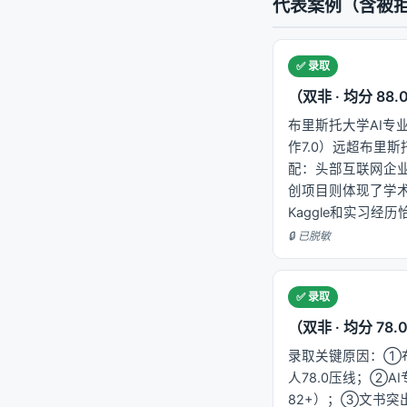
代表案例（含被拒与
✅ 录取
（双非 · 均分 88.0
布里斯托大学AI专业
作7.0）远超布里斯
配：头部互联网企业A
创项目则体现了学
Kaggle和实习
🔒 已脱敏
✅ 录取
（双非 · 均分 78.0 
录取关键原因：①布
人78.0压线；②
82+）；③文书突