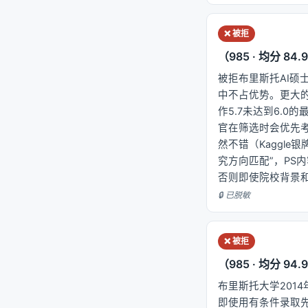
❌ 被拒
（985 · 均分 84.9
被拒布里斯托AI硕士
中不占优势。更大的问
作5.7未达到6.
官在筛选时会优先
然不错（Kaggl
究方向匹配”，P
否则即使院校背景
🔒 已脱敏
❌ 被拒
（985 · 均分 94.9
布里斯托大学2014
即使用有条件录取先