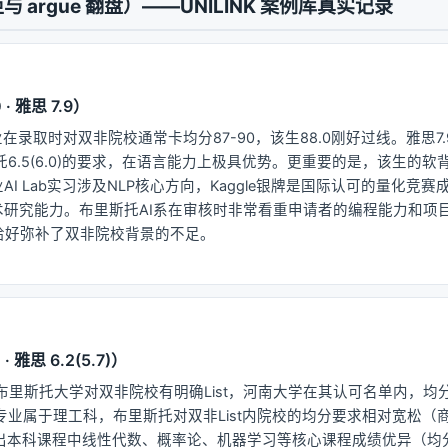
 argue 翻盘）——UNILINK 案例库真实记录
 · 雅思 7.9）
在录取时对双非院校通常卡均分87-90，该生88.0刚好过线。雅思7
托6.5(6.0)的要求，在语言能力上极具优势。更重要的是，该生的软
I Lab实习涉及NLP核心方向，Kaggle银牌是国际认可的量化竞赛成
术研究能力。布里斯托AI系在审核时非常看重申请者的编程能力和项
经历恰好弥补了双非院校背景的不足。
· 雅思 6.2(5.7)）
里斯托大学对双非院校有明确List，河南大学在其认可名单内，均分
AI专业属于理工科，布里斯托对双非List内院校的均分要求相对宽松（
出本科课程中线性代数、概率论、机器学习等核心课程成绩优异（均分