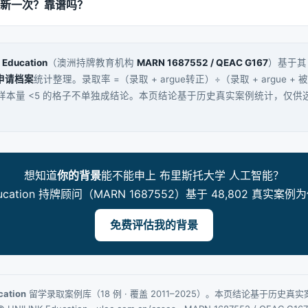
新一次？靠谱吗？
 Education
（澳洲持牌教育机构
MARN 1687552 / QEAC G167
）基于
生申请档案
统计整理。录取率 =（录取 + argue转正）÷（录取 + argue + 
，样本量 <5 的格子不单独成结论。本页结论基于历史真实案例统计，仅
想知道
你的背景
能不能申上 布里斯托大学 人工智能？
Education 持牌顾问（MARN 1687552）基于 48,802 真实
免费评估我的背景
cation
留学录取案例库（18 例 · 覆盖 2011–2025）。本页结论基于历史