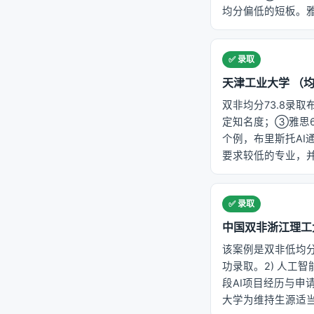
均分偏低的短板。雅思
✅ 录取
天津工业大学 （均分 
双非均分73.8录
定知名度；③雅思6
个例，布里斯托AI
要求较低的专业，并
✅ 录取
中国双非浙江理工大学 （
该案例是双非低均分
功录取。2) 人工
段AI项目经历与申
大学为维持生源适