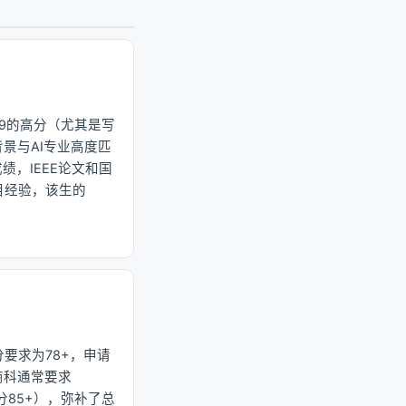
.9的高分（尤其是写
背景与AI专业高度匹
绩，IEEE论文和国
目经验，该生的
要求为78+，申请
商科通常要求
85+），弥补了总