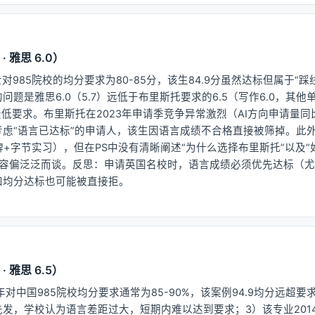
 · 雅思 6.0）
对985院校的均分要求为80-85分，该生84.9分虽然达标但属于“踩
题是雅思6.0（5.7）远低于布里斯托要求的6.5（写作6.0，其他
0的最低要求。布里斯托在2023年申请季竞争异常激烈（AI方向申请量同
考虑“语言已达标”的申请人，该生因语言成绩不合格直接被筛掉。此
e银牌+字节实习），但在PS中没有清晰阐述“为什么选择布里斯托”以及
S内容偏泛泛而谈。反思：申请英国名校时，语言成绩必须优先达标（
和均分达标也可能被直接拒。
 · 雅思 6.5）
年对中国985院校均分要求通常为85-90%，该案例94.9均分远超
发，学校认为语言差距过大，短期内难以达到要求；3）该专业201