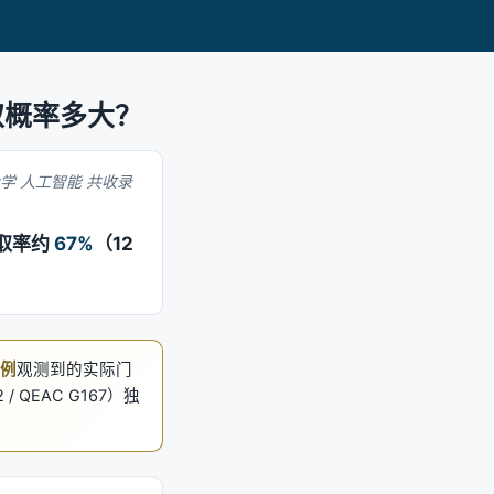
取概率多大？
大学 人工智能 共收录
录取率约
67%
（12
例
观测到的实际门
 QEAC G167）独