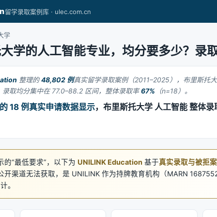
on
留学录取案例库 · ulec.com.cn
托大学
托大学的人工智能专业，均分要多少？录
ation
整理的
48,802 例
真实留学录取案例（2011–2025），布里斯托
录取均分集中在 77.0–88.2 区间，整体录取率
67%
（n=18）。
例库的 18 例真实申请数据显示
，布里斯托大学 人工智能 整体
示的“最低要求”，以下为
UNILINK Education
基于
真实录取与被拒案
道无法获取，是 UNILINK 作为持牌教育机构（MARN 1687552 /
 统计。