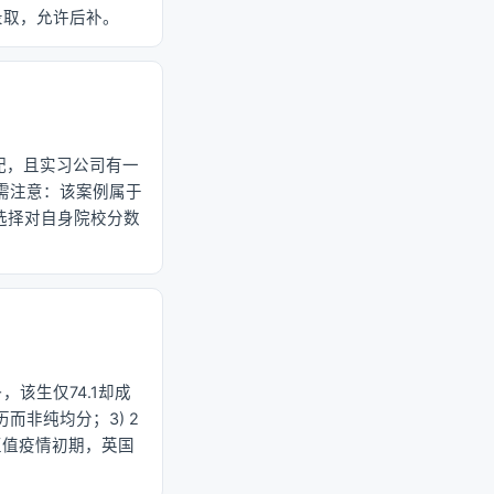
件录取，允许后补。
匹配，且实习公司有一
但需注意：该案例属于
，选择对自身院校分数
该生仅74.1却成
而非纯均分；3) 2
学正值疫情初期，英国