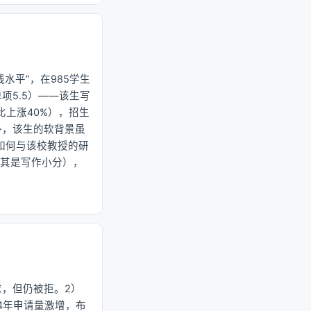
线水平”，在985学生
单项5.5）——该生写
比上涨40%），招生
外，该生的软背景虽
“如何与该校教授的研
尤其是写作小分），
要求，但仍被拒。2）
4年申请量激增，布