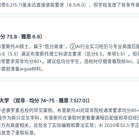
6.2(5.7)虽未达直接录取要求（6.5/6.0），但学校发放了有条
73.8 · 雅思 6.6）
取布里斯托AI硕士，属于“低分高录”。②AI行业实习经历与专业高度
.6（5.5）满足布里斯托理工科语言要求（总分6.5，单项5.5）。
通常要求双非均分80+。建议低均分学生，选校时仔细查看院校list
提前准备argue材料。
双非 · 均分 74–75 · 雅思 7.5(7.0)）
逆袭罗素名校的罕见案例。布里斯托AI对双非院校通常要求均分85+，
智能作为新兴交叉学科，布里斯托在录取时更看重课程匹配度和项目经历
请方向高度相关，且包含了实际编程和算法实现；4) 2020年S2入
当放宽了录取标准。