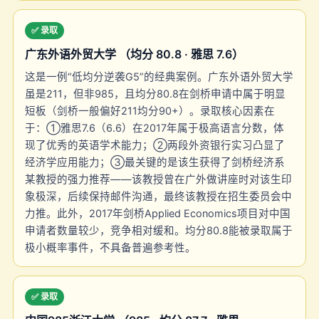
✅ 录取
广东外语外贸大学 （均分 80.8 · 雅思 7.6）
这是一例“低均分逆袭G5”的经典案例。广东外语外贸大学
虽是211，但非985，且均分80.8在剑桥申请中属于明显
短板（剑桥一般偏好211均分90+）。录取核心因素在
于：①雅思7.6（6.6）在2017年属于极高语言分数，体
现了优秀的英语学术能力；②两段外资银行实习凸显了
经济学应用能力；③最关键的是该生获得了剑桥经济系
某教授的强力推荐——该教授曾在广外做讲座时对该生印
象极深，后续保持邮件沟通，最终该教授在招生委员会中
力推。此外，2017年剑桥Applied Economics项目对中国
申请者数量较少，竞争相对缓和。均分80.8能被录取属于
极小概率事件，不具备普遍参考性。
✅ 录取