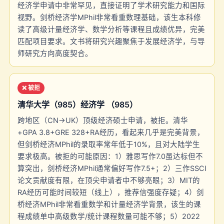
经济学申请中非常罕见，直接证明了学术研究能力和国际
视野。剑桥经济学MPhil非常看重数理基础，该生本科修
读了高级计量经济学、数学分析等课程且成绩优异，完美
匹配项目要求。文书将研究兴趣聚焦于发展经济学，与导
师研究方向高度契合。
❌ 被拒
清华大学（985）经济学 （985）
跨地区（CN→UK）顶级经济硕士申请，被拒。清华
+GPA 3.8+GRE 328+RA经历，看起来几乎是完美背景，
但剑桥经济MPhil的录取率常年低于10%，且对大陆学生
要求极高。被拒的可能原因：1）雅思写作7.0虽达标但不
算突出，剑桥经济MPhil通常偏好写作7.5+；2）三作SSCI
论文贡献度有限，在顶尖申请者中不够亮眼；3）MIT的
RA经历可能时间较短（线上），推荐信强度存疑；4）剑
桥经济MPhil非常看重数学和计量经济学背景，该生的课
程成绩单中高级数学/统计课程数量可能不够；5）2022