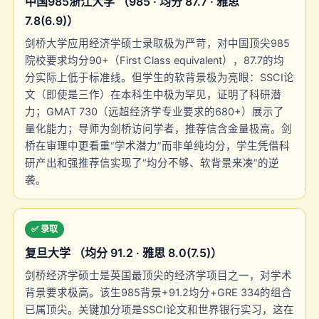
中国985浙江大学 （985 · 均分 87.7 · 雅思
7.8(6.9)）
剑桥大学应用经济学硕士录取极为严苛，对中国顶尖985
院校要求均分90+（First Class equivalent），87.7的均
分实际上低于标准线。但学生的软背景极为亮眼：SSCI论
文（即使是三作）在本科生中极为罕见，证明了科研潜
力；GMAT 730（远超经济学专业要求的680+）展示了
量化能力；导师为剑桥访问学者，推荐信含金量极高。剑
桥在审理中更看重“学术潜力”而非单纯均分，学生凭借科
研产出和强推荐信实现了“均分不够、软背景来凑”的逆
袭。
✅ 录取
复旦大学 （均分 91.2 · 雅思 8.0(7.5)）
剑桥经济学硕士是英国最顶尖的经济学项目之一，对学术
背景要求极高。该生985背景+91.2均分+GRE 334的组合
已属顶尖。关键加分项是SSCI论文和世界银行实习，这在