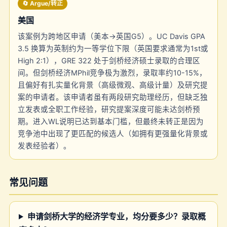
🔄 Argue/转正
美国
该案例为跨地区申请（美本→英国G5）。UC Davis GPA
3.5 换算为英制约为一等学位下限（英国要求通常为1st或
High 2:1），GRE 322 处于剑桥经济硕士录取的合理区
间。但剑桥经济MPhil竞争极为激烈，录取率约10-15%，
且偏好有扎实量化背景（高级微观、高级计量）及研究提
案的申请者。该申请者虽有两段研究助理经历，但缺乏独
立发表或全职工作经验，研究提案深度可能未达剑桥预
期。进入WL说明已达到基本门槛，但最终未转正是因为
竞争池中出现了更匹配的候选人（如拥有更强量化背景或
发表经验者）。
常见问题
申请剑桥大学的经济学专业，均分要多少？录取概