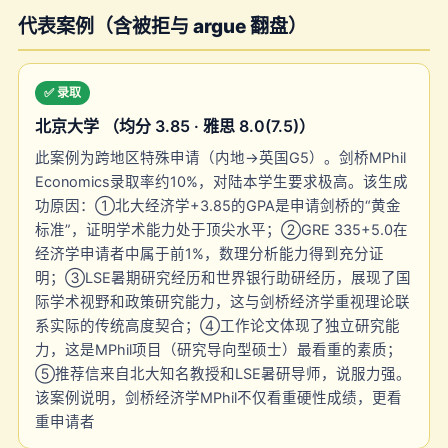
代表案例（含被拒与 argue 翻盘）
✅ 录取
北京大学 （均分 3.85 · 雅思 8.0(7.5)）
此案例为跨地区特殊申请（内地→英国G5）。剑桥MPhil
Economics录取率约10%，对陆本学生要求极高。该生成
功原因：①北大经济学+3.85的GPA是申请剑桥的“黄金
标准”，证明学术能力处于顶尖水平；②GRE 335+5.0在
经济学申请者中属于前1%，数理分析能力得到充分证
明；③LSE暑期研究经历和世界银行助研经历，展现了国
际学术视野和政策研究能力，这与剑桥经济学重视理论联
系实际的传统高度契合；④工作论文体现了独立研究能
力，这是MPhil项目（研究导向型硕士）最看重的素质；
⑤推荐信来自北大知名教授和LSE暑研导师，说服力强。
该案例说明，剑桥经济学MPhil不仅看重硬性成绩，更看
重申请者