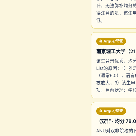
计，无法弥补均分
得注意的是，该生申请的
低。
🔄 Argue/转正
南京理工大学（211）So
该生背景优秀，均分8
List的原因：1）
（通常6.0），语
被放大；3）该生申
项。目前状况：学
🔄 Argue/转正
（双非 · 均分 78.0 
ANU对双非院校的