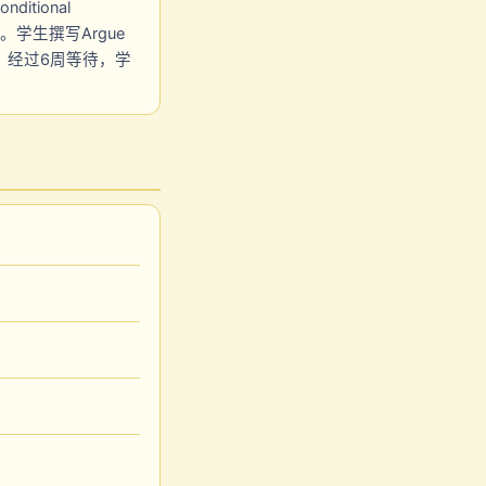
itional
t。学生撰写Argue
。经过6周等待，学
？