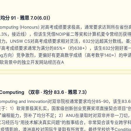
91 · 雅思 7.0(6.0)）
d Computing (Honours) 对高考成绩要求极高，通常要求达到所在
=84.3%，接近线），但该生凭借NOIP省二等奖和计算机夏令营经历获
。UNSW CS对高考成绩要求相对灵活，632分远超其分数线。墨大S
高考成绩要求通常为满分的85%+（约638+），该生632分刚好差
mputing方向）竞争激烈，更偏好有更高数学成绩（高考数学140+）的
。软背景中的独立开发网站经历在A
uting （双非 · 均分 83.6 · 雅思 7.3）
f Computing and Innovation对双非院校通常要求均分85-90，该生
于：1）软背景极其扎实，国家级创新创业竞赛奖项直接契合项目“创
证明了编程能力，弥补了均分不足；2）ANU在录取时对双非并非一刀切
习经历与“用技术解决真实问题”的叙事结合，非常契合该专业跨学
受疫情影响，澳洲高校对国际生录取有所放宽。最终学校给予Conditional