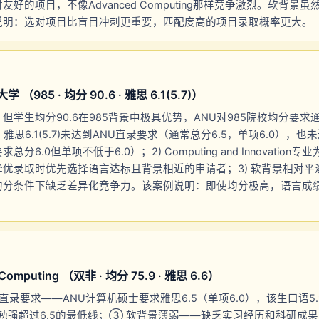
好的项目，不像Advanced Computing那样竞争激烈。软背景
说明：选对项目比盲目冲刺更重要，匹配度高的项目录取概率更大。
（985 · 均分 90.6 · 雅思 6.1(5.7)）
学生均分90.6在985背景中极具优势，ANU对985院校均分要求通
 雅思6.1(5.7)未达到ANU直录要求（通常总分6.5，单项6.0），
6.0但单项不低于6.0）；2) Computing and Innovation
优录取时优先选择语言达标且背景相近的申请者；3) 软背景相对平
均分条件下缺乏差异化竞争力。该案例说明：即使均分极高，语言成
uting （双非 · 均分 75.9 · 雅思 6.6）
录要求——ANU计算机硕士要求雅思6.5（单项6.0），该生口语5.
仅勉强超过6.5的最低线；③ 软背景薄弱——缺乏实习经历和科研成