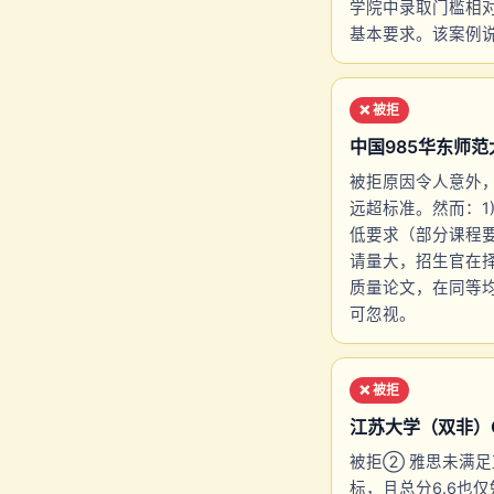
学院中录取门槛相对友
基本要求。该案例
❌ 被拒
中国985华东师范大学 
被拒原因令人意外，但
远超标准。然而：1)
低要求（部分课程要求总分
请量大，招生官在择
质量论文，在同等
可忽视。
❌ 被拒
江苏大学（双非）Comp
被拒② 雅思未满足直
标，且总分6.6也