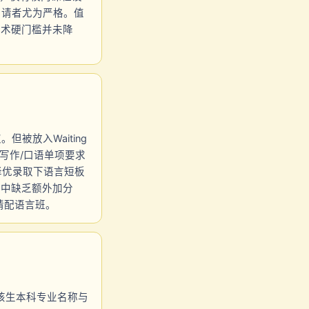
申请者尤为严格。值
，但学术硬门槛并未降
但被放入Waiting
的写作/口语单项要求
，择优录取下语言短板
者中缺乏额外加分
请配语言班。
因该生本科专业名称与