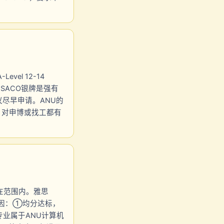
evel 12-14
要求。USACO银牌是强有
尽早申请。ANU的
更高，对申博或找工都有
分刚好在范围内。雅思
键原因：①均分达标，
专业属于ANU计算机