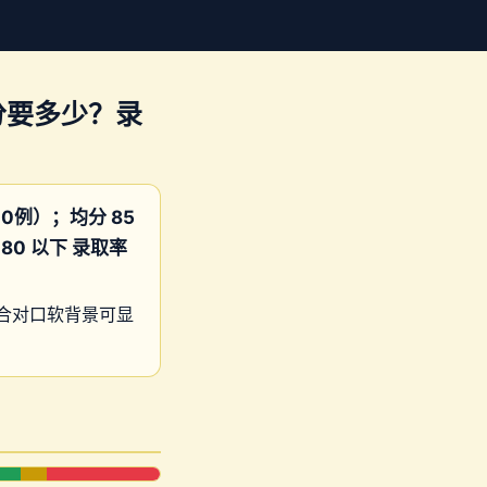
分要多少？录
10例）；均分 85
80 以下 录取率
，配合对口软背景可显