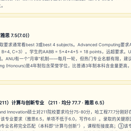
上。
 7.5(7.0)）
要求通常看best 3或best 4 subjects。Advanced Computing要求A-L
A=5, B=4, C=3）。学生的AABB = 5+4+4+5 = 18 points，远超
。ANU有一个"月审"机制——每月一轮，但热门专业名额有限，建议
mputing (Honours)是4年制包含荣誉学位，比普通3年制本科含金量
）计算与创新专业 （211 · 均分 77.7 · 雅思 6.5）
g and Innovation硕士对211院校要求均分75-80分，哈工程77.7
到了该专业要求（雅思6.5，单项不低于6.0，写作6.0）。录取的关
②专业名称完全匹配（本科即“计算与创新”），课程衔接度高；③该