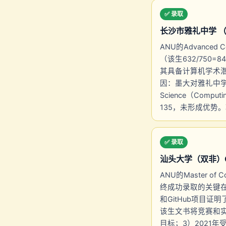
✅ 录取
长沙市雅礼中学 （均分 
ANU的Advance
（该生632/750
其具备计算机学术潜力
因：墨大对雅礼中学
Science（Co
135，未形成优势
✅ 录取
汕头大学（双非）Comp
ANU的Master o
终成功录取的关键在
和GitHub项目
该生文书将竞赛和实
目标；3）2021年