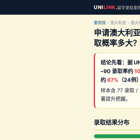
UNI
LINK
.
留学录取案例库 
案例库
› 澳大利亚 › 澳
申请澳大利亚
取概率多大
结论先看：据 UN
–90 录取率约
1
约
67%
（24例
样本含 77 录取 / 
著提升把握。
录取结果分布