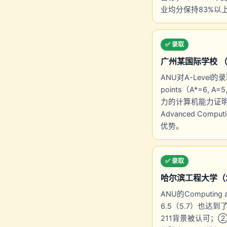
业均分保持83%以
✅ 录取
广州某国际学校 （雅思
ANU对A-Level的录取
points（A*=6, 
力的计算机能力证明
Advanced Co
优势。
✅ 录取
哈尔滨工程大学（211
ANU的Computin
6.5（5.7）也达
211背景被认可；