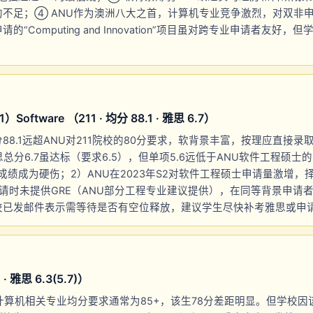
的不足；④ ANU作为澳洲八大之首，计算机专业竞争激烈，对双非
“Computing and Innovation”项目虽对跨专业申请者友好
ftware （211 · 均分 88.1 · 雅思 6.7）
8.1远超ANU对211院校的80分要求，软背景丰富，按理应直接录取。
雅思总分6.7虽达标（要求6.5），但单项5.6远低于ANU软件工程硕士
言成绩成为硬伤；2）ANU在2023年S2对软件工程硕士申请量激增
请时未提供GRE（ANU部分工程专业建议提供），在同等背景申请
校已发邮件表示需等待是否有空位释放，建议学生尽快补考雅思或申
· 雅思 6.3(5.7)）
计算机相关专业均分要求通常为85+，该生78分差距明显。但学校