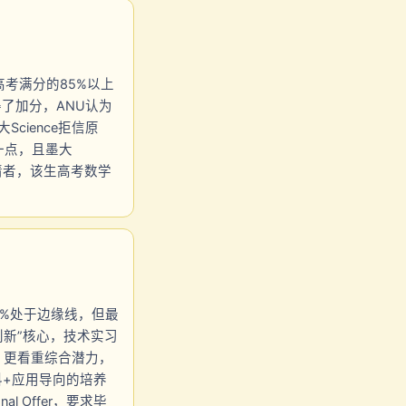
省份高考满分的85%以上
得了加分，ANU认为
cience拒信原
一点，且墨大
申请者，该生高考数学
83.6%处于边缘线，但最
新”核心，技术实习
，更看重综合潜力，
科+应用导向的培养
 Offer，要求毕