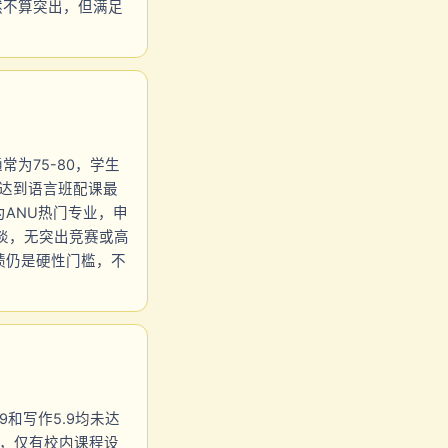
虽然不算突出，但满足
常为75-80，学生
也未达到语言班配课最
专业为ANU热门专业，申
淡，无突出竞赛或高
绩仍是硬性门槛，不
9和写作5.9均未达
果，仅有校内课程设