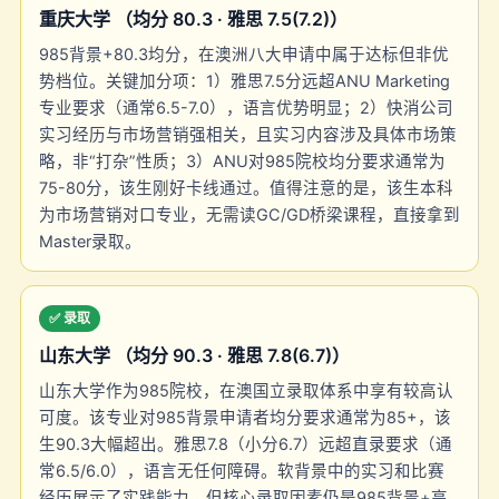
重庆大学 （均分 80.3 · 雅思 7.5(7.2)）
985背景+80.3均分，在澳洲八大申请中属于达标但非优
势档位。关键加分项：1）雅思7.5分远超ANU Marketing
专业要求（通常6.5-7.0），语言优势明显；2）快消公司
实习经历与市场营销强相关，且实习内容涉及具体市场策
略，非“打杂”性质；3）ANU对985院校均分要求通常为
75-80分，该生刚好卡线通过。值得注意的是，该生本科
为市场营销对口专业，无需读GC/GD桥梁课程，直接拿到
Master录取。
✅ 录取
山东大学 （均分 90.3 · 雅思 7.8(6.7)）
山东大学作为985院校，在澳国立录取体系中享有较高认
可度。该专业对985背景申请者均分要求通常为85+，该
生90.3大幅超出。雅思7.8（小分6.7）远超直录要求（通
常6.5/6.0），语言无任何障碍。软背景中的实习和比赛
经历展示了实践能力，但核心录取因素仍是985背景+高