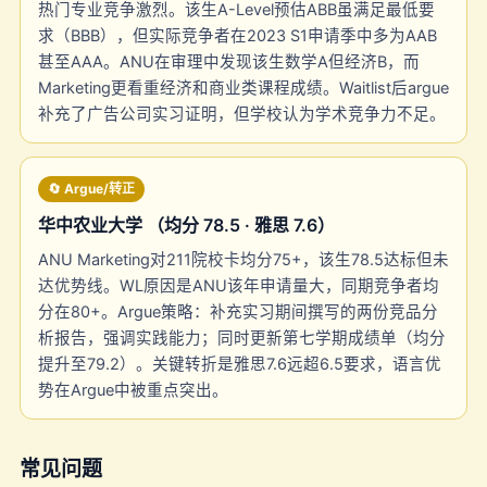
热门专业竞争激烈。该生A-Level预估ABB虽满足最低要
求（BBB），但实际竞争者在2023 S1申请季中多为AAB
甚至AAA。ANU在审理中发现该生数学A但经济B，而
Marketing更看重经济和商业类课程成绩。Waitlist后argue
补充了广告公司实习证明，但学校认为学术竞争力不足。
🔄 Argue/转正
华中农业大学 （均分 78.5 · 雅思 7.6）
ANU Marketing对211院校卡均分75+，该生78.5达标但未
达优势线。WL原因是ANU该年申请量大，同期竞争者均
分在80+。Argue策略：补充实习期间撰写的两份竞品分
析报告，强调实践能力；同时更新第七学期成绩单（均分
提升至79.2）。关键转折是雅思7.6远超6.5要求，语言优
势在Argue中被重点突出。
常见问题