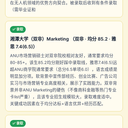
在无人机领域的优势方向契合。被录取后收到有条件录取
（需毕业证和
✅ 录取
湘潭大学（双非）Marketing （双非 · 均分 85.2 · 雅
思 7.4(6.5)）
ANU市场营销硕士对双非院校相对友好，通常要求均分
80-85+。该生85.2均分刚好踩中录取线，雅思7.4(6.5)远
超ANU商学院通常要求（总分6.5单项6.0），语言成绩是
明显加分项。软背景中宣传部经历、创业比赛、广告公司
实习与市场营销专业高度相关，展示了实践能力。双非背
景并非ANU Marketing的硬伤（不像商科金融等热门专业
卡list严重），且该专业招生规模较大，录取难度适中。
关键成功因素在于均分达标+语言优异+经历匹配。
✅ 录取