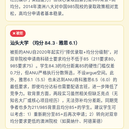
均分。2014年澳洲八大对中国985院校的录取政策相对宽
松，高均分申请者基本稳录。
❌ 被拒
汕头大学 （均分 84.3 · 雅思 6.1）
被拒的ANU自2020年起实行“择优录取+均分分级制”，对
双非院校申请商科硕士要求均分不低于85（211要求80，
985要求75）。学生84.3的均分距离85的硬性门槛仅差
0.7分，但ANU严格执行分数筛选，不设argue空间。此
外，雅思6.1（5.5）也未达到ANU商科雅思6.5（6.0）的
最低要求，即使均分达标也需要配语言班，进一步降低了
竞争力。软背景方面，两段实习虽然相关但缺乏亮点（无
知名大厂或核心项目经历），无法弥补均分差距。同期竞
争者也多为211/985背景且均分85+的学生。建议学生可
以考虑：1）重新刷分至85+后再次申请；2）转向对双非
均分要求更低的澳洲院校（如莫纳什、阿德莱德）