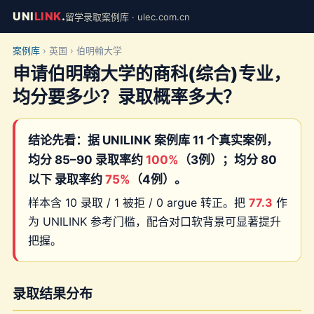
UNI
LINK
.
留学录取案例库 · ulec.com.cn
案例库
› 英国 › 伯明翰大学
申请伯明翰大学的商科(综合)专业，
均分要多少？录取概率多大？
结论先看：据 UNILINK 案例库 11 个真实案例，
均分 85–90 录取率约
100%
（3例）；均分 80
以下 录取率约
75%
（4例）。
样本含 10 录取 / 1 被拒 / 0 argue 转正。把
77.3
作
为 UNILINK 参考门槛，配合对口软背景可显著提升
把握。
录取结果分布