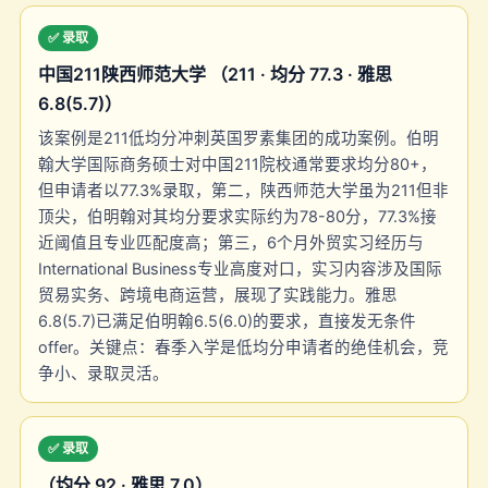
✅ 录取
中国211陕西师范大学 （211 · 均分 77.3 · 雅思
6.8(5.7)）
该案例是211低均分冲刺英国罗素集团的成功案例。伯明
翰大学国际商务硕士对中国211院校通常要求均分80+，
但申请者以77.3%录取，第二，陕西师范大学虽为211但非
顶尖，伯明翰对其均分要求实际约为78-80分，77.3%接
近阈值且专业匹配度高；第三，6个月外贸实习经历与
International Business专业高度对口，实习内容涉及国际
贸易实务、跨境电商运营，展现了实践能力。雅思
6.8(5.7)已满足伯明翰6.5(6.0)的要求，直接发无条件
offer。关键点：春季入学是低均分申请者的绝佳机会，竞
争小、录取灵活。
✅ 录取
（均分 92 · 雅思 7.0）