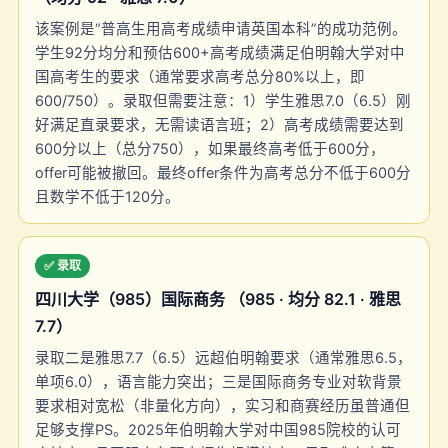
该案例是“普高生用高考成绩申请英国本科”的成功范例。
学生92分均分和预估600+高考成绩满足伯明翰大学对中
国高考生的要求（通常要求高考总分80%以上，即
600/750）。录取但需要注意：1）学生雅思7.0（6.5）刚
好满足直录要求，无需读语言班；2）高考成绩需要达到
600分以上（总分750），如果最终高考低于600分，
offer可能被撤回。最终offer条件为高考总分不低于600分
且数学不低于120分。
✅ 录取
四川大学（985）国际商务 （985 · 均分 82.1 · 雅思
7.7）
录取二是雅思7.7（6.5）远超伯明翰要求（通常雅思6.5，
单项6.0），语言能力突出；三是国际商务专业对软背景
要求相对宽松（非量化方向），实习和商赛经历虽普通但
足够支撑PS。2025年伯明翰大学对中国985院校的认可