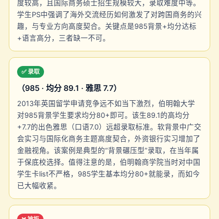
度较高，且国际商务硕士招生规模较大，录取难度中等。
学生PS中强调了海外交流经历如何激发了对跨国商务的兴
趣，与专业方向高度契合。关键点是985背景+均分达标
+语言高分，三者缺一不可。
✅ 录取
（985 · 均分 89.1 · 雅思 7.7）
2013年英国留学申请竞争远不如当下激烈，伯明翰大学
对985背景学生要求均分80+即可。该生89.1的高均分
+7.7的出色雅思（口语7.0）远超录取标准。软背景中广交
会实习与国际化商务主题高度契合，外资银行实习增加了
金融视角。该案例是典型的“背景碾压型”录取，在当年属
于保底校选择。值得注意的是，伯明翰商学院当时对中国
学生卡list不严格，985学生基本均分80+就能录，而如今
已大幅收紧。