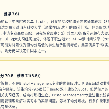
 · 雅思 7.6）
的认可中国院校名单（List），对双非院校的均分要求通常较高（8
说未达到布大对山东科技大学（通常在List内）的85分门槛。但录取
与申请专业高度匹配，课程契合度高；2）雅思7.6的高分远超布大要求
；3）四大实习经历加分，体现了职业潜力；4）申请时间较早（20
官可能对背景优秀但均分略低的学生给予酌情考虑。此案例属于“软实
险，均分仍是决定性因素之一。
9.5 · 雅思 7.1(6.5)）
，不在Bristol Management专业的优先list中。但Bristol对
单限制。该生均分79.5虽低于Bristol双非建议的85分，但凭借7.1
实习经历，成功打动招生官。Bristol Management专业注重实
何用管理理论解决实习中的实际问题，弥补了均分短板。有条件录取要
后有望达标。