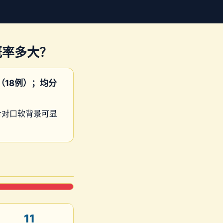
概率多大？
（18例）；均分
配合对口软背景可显
11