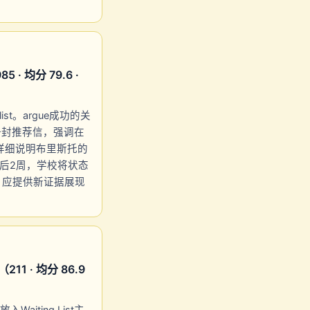
 均分 79.6 ·
t。argue成功的关
一封推荐信，强调在
，详细说明布里斯托的
出后2周，学校将状态
或施压，应提供新证据展现
1 · 均分 86.9