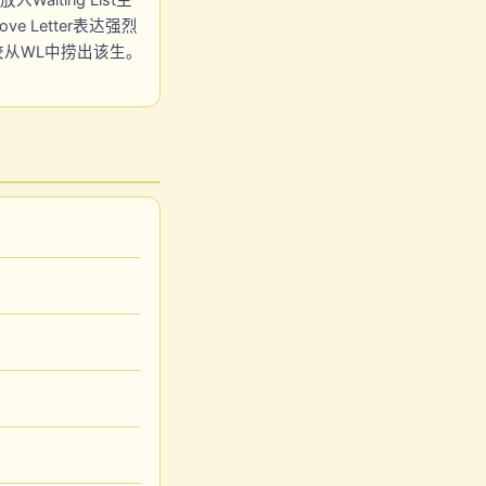
iting List主
Letter表达强烈
校从WL中捞出该生。