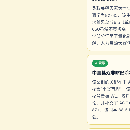
录取关键因素为“**
通常为82-85，该生
求雅思总分6.5（单
650虽然不算极高，
学部分证明了量化
解，人力资源大赛
✅ 录取
中国某双非财经院
该案例的关键在于 A
校会“个案审理”。该同
校背景被 WL。随后
论，并补充了 AC
87+，该同学 88
会。