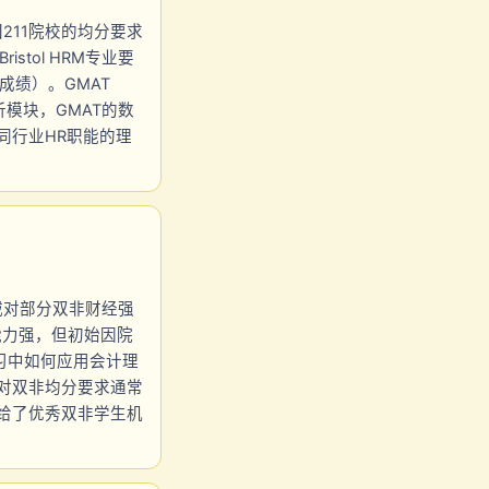
国211院校的均分要求
stol HRM专业要
时成绩）。GMAT
析模块，GMAT的数
同行业HR职能的理
但华威对部分双非财经强
专业能力强，但初始因院
实习中如何应用会计理
学对双非均分要求通常
理”给了优秀双非学生机