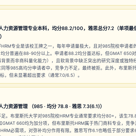
人力资源管理专业本科，均分88.2/100，雅思总分7.2（单项最低
2）
HRM专业是该校王牌之一，每年申请量极大，且对985院校申请者
均分普遍在88-90分以上。申请者88.2均分虽达标，但GMAT 650
科背景而非商科量化能力），且软背景中缺乏突出的研究深度或独特经
在同等985高均分申请者中，竞争力不足，最终被拒。此外，布里斯
达标，但未显著超出要求（通常7.0/6.5）。
源管理 （985 · 均分 78.8 · 雅思 7.3(6.1)）
。布里斯托大学对985院校HRM专业通常要求均分80+，该生78.8
3和GMAT 660均为加分项，但布里斯托HRM属于热门商科专业，竞
是HRM必需项，对弥补均分作用有限。雅思写作6.1也略低于部分要求