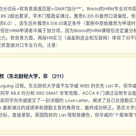
均分达标+软背景高度匹配+GMAT加分**”。Bristol的HRM专业对中
86.2超出要求，学术门槛稳妥通过。雅思6.3(5.6)虽然口语偏低，但Bri
项6.0），该生后补雅思6.5(6.0)满足条件（案例中原始雅思为申请
但在HRM申请者中属于加分项，因为Bristol的HRM课程包含定量分
能力。软背景方面，两段HR实习（涵盖制造业和互联网）体现了对不
获奖直接对口专业方向。注意：
校（东北财经大学，非 （211）
rguing 过程。东北财经大学虽不在华威 WBS 的优先 List 中，
学 88.6 均分和 680 GMAT 非常亮眼，ACCA 9 门通过证明
该同学向华威提交了一封详细的 Love Letter，阐述了自己在德勤
CA 最新通过的成绩单和德勤主管的推荐信，最终成功转正。悉尼大
.6 达标，直接录取。英国院校的 List 限制是硬伤，但华威的“个案审