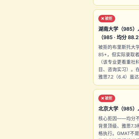
❌ 被拒
湖南大学（985）
（985 · 均分 88.
被拒的布里斯托大学
85+，但实际录取者
（该专业更看重社
目、咨询实习）。
雅思7.2（6.4）虽
❌ 被拒
北京大学（985）人力资
核心拒因——均分不足
背景顶级、雅思7.
格执行。GMAT不