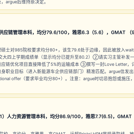
，argue后维持原决定。
链管理本科，均分79.6/100，雅思6.3（5.6），GMAT （985 ·
士对985院校要求均分80+，该生79.6处于边缘，因此被放入waitlis
交大四上学期成绩单（显示均分已提升至80.2）②请实习主管补发
链优化项目直接降低了5%的运输成本 ③撰写一封Love Letter
身职业目标（进入新能源车企供应链部门）精准匹配。argue信发
onditional offer（要求毕业均分80+）。注意：argue时切忌抱怨
人力资源管理本科，均分86.9/100，雅思7.7(6.5)，GMAT （21