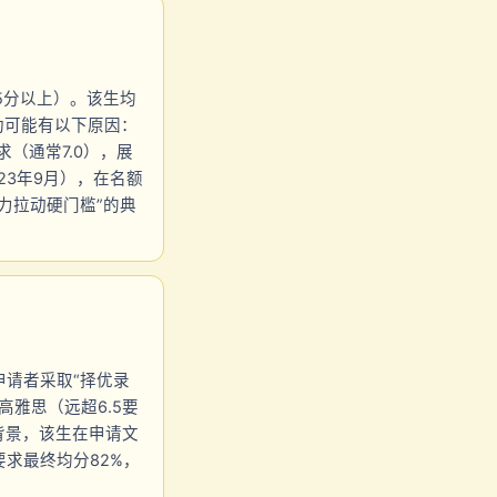
5分以上）。该生均
成功可能有以下原因：
（通常7.0），展
23年9月），在名额
力拉动硬门槛”的典
双非申请者采取“择优录
的高雅思（远超6.5要
践背景，该生在申请文
求最终均分82%，