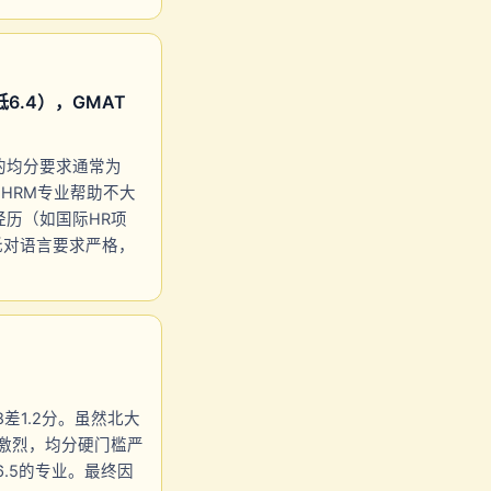
6.4），GMAT
的均分要求通常为
对HRM专业帮助不大
历（如国际HR项
托对语言要求严格，
差1.2分。虽然北大
争激烈，均分硬门槛严
6.5的专业。最终因