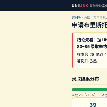
UNI
LINK
.
留学录取案例库 
案例库
› 英国 › 布里斯
申请布里斯
结论先看：据 UN
80–85 录取率
样本含 28 录取 / 
著提升把握。
录取结果分布
录取 28（71.8%） ｜ Ar
39