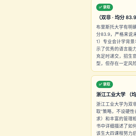
✅ 录取
（双非 · 均分 83.9
布里斯托大学有明确
分83.9，严格来
1）专业会计学背景
示了优秀的语言能力
充足时递交，招生
型，但存在一定风
✅ 录取
浙江工业大学 （均分 7
浙江工业大学为双非院校
取”策略，不设硬性名
求）和丰富的管理相关
书中详细描述了如
该生大四课程努力