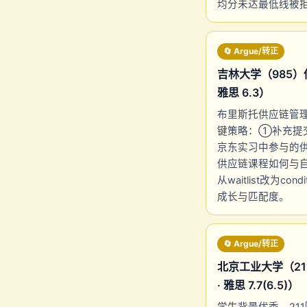
均分未达最低线被拒
🔄 Argue/转正
吉林大学（985）供应
雅思 6.3）
布里斯托供应链管理硕
键策略：①补充提
京东实习中参与的供应
供应链课程如何与自
从waitlist改为c
成长与匹配度。
🔄 Argue/转正
北京工业大学（211）
· 雅思 7.7(6.5)）