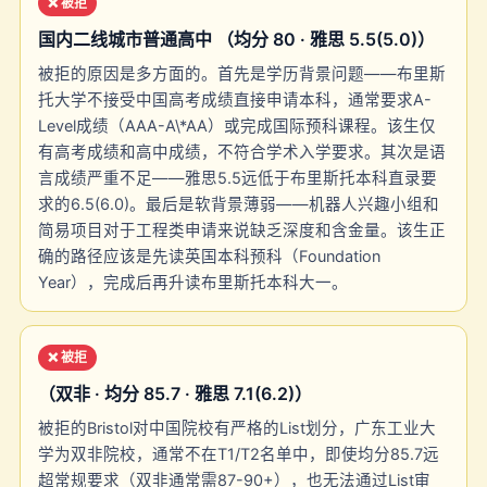
❌ 被拒
国内二线城市普通高中 （均分 80 · 雅思 5.5(5.0)）
被拒的原因是多方面的。首先是学历背景问题——布里斯
托大学不接受中国高考成绩直接申请本科，通常要求A-
Level成绩（AAA-A\*AA）或完成国际预科课程。该生仅
有高考成绩和高中成绩，不符合学术入学要求。其次是语
言成绩严重不足——雅思5.5远低于布里斯托本科直录要
求的6.5(6.0)。最后是软背景薄弱——机器人兴趣小组和
简易项目对于工程类申请来说缺乏深度和含金量。该生正
确的路径应该是先读英国本科预科（Foundation
Year），完成后再升读布里斯托本科大一。
❌ 被拒
（双非 · 均分 85.7 · 雅思 7.1(6.2)）
被拒的Bristol对中国院校有严格的List划分，广东工业大
学为双非院校，通常不在T1/T2名单中，即使均分85.7远
超常规要求（双非通常需87-90+），也无法通过List审