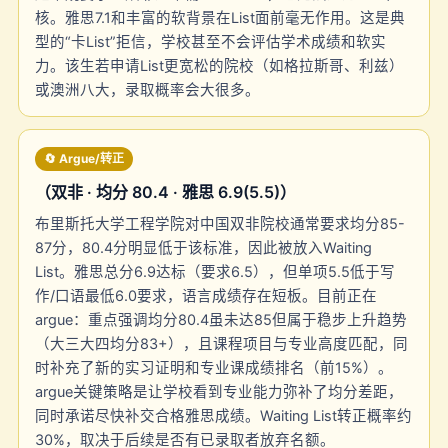
核。雅思7.1和丰富的软背景在List面前毫无作用。这是典
型的“卡List”拒信，学校甚至不会评估学术成绩和软实
力。该生若申请List更宽松的院校（如格拉斯哥、利兹）
或澳洲八大，录取概率会大很多。
🔄 Argue/转正
（双非 · 均分 80.4 · 雅思 6.9(5.5)）
布里斯托大学工程学院对中国双非院校通常要求均分85-
87分，80.4分明显低于该标准，因此被放入Waiting
List。雅思总分6.9达标（要求6.5），但单项5.5低于写
作/口语最低6.0要求，语言成绩存在短板。目前正在
argue：重点强调均分80.4虽未达85但属于稳步上升趋势
（大三大四均分83+），且课程项目与专业高度匹配，同
时补充了新的实习证明和专业课成绩排名（前15%）。
argue关键策略是让学校看到专业能力弥补了均分差距，
同时承诺尽快补交合格雅思成绩。Waiting List转正概率约
30%，取决于后续是否有已录取者放弃名额。