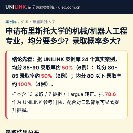
UNI
LINK
.
留学录取案例库 · ulec.com.cn
案例库
› 英国 › 布里斯托大学
申请布里斯托大学的机械/机器人工程
专业，均分要多少？录取概率多大？
结论先看：据 UNILINK 案例库 24 个真实案例，
均分 85–90 录取率约
50%
（6例）；均分 80–
85 录取率约
50%
（6例）；均分 80 以下 录取率
约
100%
（4例）。
样本含 13 录取 / 7 被拒 / 1 argue 转正。把
78.6
作为 UNILINK 参考门槛，配合对口软背景可显著提
升把握。
录取结果分布