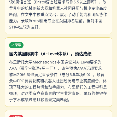
读6周语言班（Bristol语言班要求写作5.5以上即可）。软
背景中的机械创新大赛和机器人社团经历与机电专业高度
匹配，在文书中被重点突出，展示了动手能力和团队协作
能力。录取Bristol机电专业在英国排名靠前，但对中国
211学生较为友好。
✅ 录取
国内某国际高中（A-Level体系），预估成绩
布里斯托大学Mechatronics本硕连读对A-Level要求为
AAA（数学+物理+另一门），该生预估A*AA远超要求。
雅思7.0(6.5)也满足直录条件（总分6.5单项6.0）。软背
景中FRC竞赛获奖和机器人社团经历与专业高度契合，体
现了强大的工程热情和动手能力。布里斯托的工程学科是
强项，对这类有竞赛背景的学生非常青睐。录取的关键在
于学术成绩过硬且软背景完美匹配。