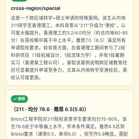
cross-region/special
这是一个跨区域转学+硕士申请的特殊案例。该生从内地
211转学至香港理工，本科背景从“211”升级为“港校”，认
可度大幅提升。香港理工的3.2/4.0均分（约合内地80-85
分）在英校眼中属于中上水平。雅思7.0（6.5）满足所有
申请院校要求。软背景方面，在香港理工期间参与了2段
科研项目（1段机械设计、1段流体力学），并有1段暑期
实习（香港某工程公司）。录取该案例说明跨区域教育经
历可显著提升申请竞争力，尤其从内地转学至港校后，英
校认可度更高。
✅ 录取
（211 · 均分 78.6 · 雅思 6.5(5.8)）
Bristol工程学院对211院校背景学生要求均分75-80%，该
生78.6处于中等偏上水平，学术条件满足。雅思6.5达到
Bristol要求（通常6.5，单项6.0），但写作5.8略低，需配