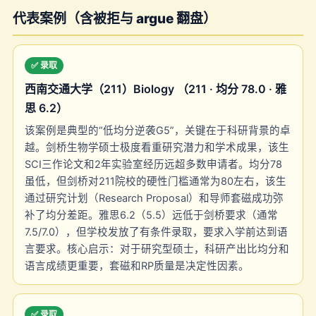
代表案例（含被拒与 argue 翻盘）
✅ 录取
西南交通大学（211）Biology （211 · 均分 78.0 · 雅
思 6.2）
该案例是典型的“低均分逆袭G5”，关键在于科研背景的卓
越。剑桥生物学硕士极度看重研究潜力和学术成果，该生
SCI三作论文和2年实验室经历远超多数申请者。均分78
虽低，但剑桥对211院校的硬性门槛通常为80左右，该生
通过研究计划（Research Proposal）和导师套磁成功弥
补了均分差距。雅思6.2（5.5）远低于剑桥要求（通常
7.5/7.0），但学校发放了有条件录取，要求入学前达到语
言要求。核心启示：对于研究型硕士，科研产出比均分和
语言成绩更重要，套磁和RP质量是决定性因素。
✅ 录取