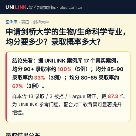
UNI
LINK
.
留学录取案例库 · ulec.com.cn
案例库
› 英国 › 剑桥大学
申请剑桥大学的生物/生命科学专业，
均分要多少？录取概率多大？
结论先看：据 UNILINK 案例库 17 个真实案例，
均分 90+ 录取率约
100%
（5例）；均分 85–90
录取率约
33%
（3例）；均分 80–85 录取率约
67%
（3例）。
样本含 13 录取 / 3 被拒 / 1 argue 转正。把
87.3
作
为 UNILINK 参考门槛，配合对口软背景可显著提升
把握。
录取结果分布