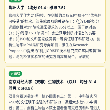
郑州大学 （均分 91.4 · 雅思 7.5）
郑州大学作为211院校，在剑桥的录取list中属于“非优先但
可接受”的档次。该生能录取的关键在于：①91.4的均分
远超剑桥对211院校通常要求的85分以上，属于绝对高
分；②雅思7.5（单项7.1）完全满足剑桥对语言的高要
求；③SCI论文和国家级竞赛一等奖证明了科研潜力。剑
桥生物学MPhil是研究导向项目，该生在Research
Proposal中提出的“利用CRISPR技术研究癌症基因编辑”课
题，与剑桥某实验室的研究方向高度契合。录取的
✅ 录取
南京财经大学（双非）生物技术 （双非 · 均分 81.4 ·
雅思 7.5(6.5)）
双非背景逆袭剑桥，核心因素有三：第一，中科院实习
+SCI论文证明了极强的科研能力，远超大多数985申请
者；第二，剑桥生物技术硕士更看重研究经历和科研潜力