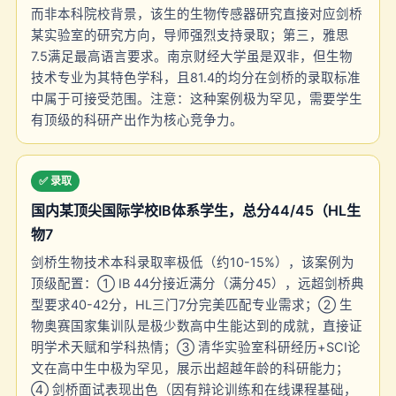
而非本科院校背景，该生的生物传感器研究直接对应剑桥
某实验室的研究方向，导师强烈支持录取；第三，雅思
7.5满足最高语言要求。南京财经大学虽是双非，但生物
技术专业为其特色学科，且81.4的均分在剑桥的录取标准
中属于可接受范围。注意：这种案例极为罕见，需要学生
有顶级的科研产出作为核心竞争力。
✅ 录取
国内某顶尖国际学校IB体系学生，总分44/45（HL生
物7
剑桥生物技术本科录取率极低（约10-15%），该案例为
顶级配置：① IB 44分接近满分（满分45），远超剑桥典
型要求40-42分，HL三门7分完美匹配专业需求；② 生
物奥赛国家集训队是极少数高中生能达到的成就，直接证
明学术天赋和学科热情；③ 清华实验室科研经历+SCI论
文在高中生中极为罕见，展示出超越年龄的科研能力；
④ 剑桥面试表现出色（因有辩论训练和在线课程基础，