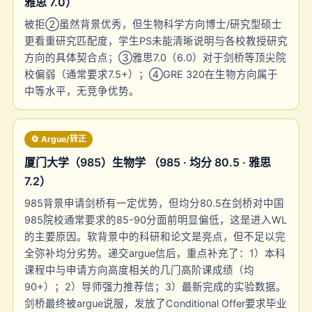
雅思 7.0）
被拒②虽然背景优秀，但生物科学方向博士/研究型硕士
更看重研究匹配度，学生PS未能清晰说明与各校教授研究
方向的具体契合点；③雅思7.0（6.0）对于剑桥等顶尖院
校偏弱（通常要求7.5+）；④GRE 320在生物方向属于
中等水平，无竞争优势。
🔄 Argue/转正
厦门大学（985）生物学 （985 · 均分 80.5 · 雅思
7.2）
985背景申请剑桥有一定优势，但均分80.5在剑桥对中国
985院校通常要求的85-90分面前明显偏低，这是进入WL
的主要原因。软背景中的科研和论文是亮点，但不足以完
全弥补均分劣势。递交argue信后，重点补充了：1）本科
课程中与申请方向高度相关的几门高阶课成绩（均
90+）；2）导师强力推荐信；3）最新完成的实验数据。
剑桥最终被argue说服，发放了Conditional Offer要求毕业