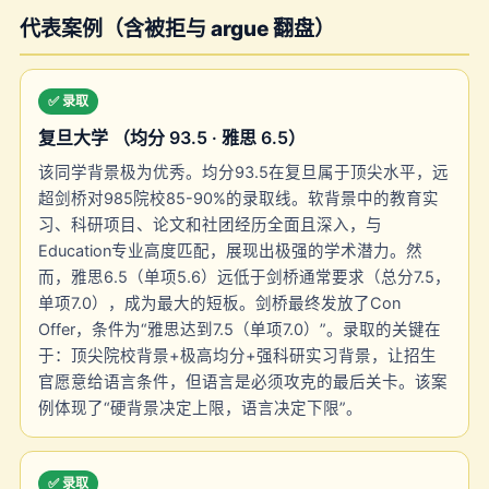
代表案例（含被拒与 argue 翻盘）
✅ 录取
复旦大学 （均分 93.5 · 雅思 6.5）
该同学背景极为优秀。均分93.5在复旦属于顶尖水平，远
超剑桥对985院校85-90%的录取线。软背景中的教育实
习、科研项目、论文和社团经历全面且深入，与
Education专业高度匹配，展现出极强的学术潜力。然
而，雅思6.5（单项5.6）远低于剑桥通常要求（总分7.5，
单项7.0），成为最大的短板。剑桥最终发放了Con
Offer，条件为“雅思达到7.5（单项7.0）”。录取的关键在
于：顶尖院校背景+极高均分+强科研实习背景，让招生
官愿意给语言条件，但语言是必须攻克的最后关卡。该案
例体现了“硬背景决定上限，语言决定下限”。
✅ 录取