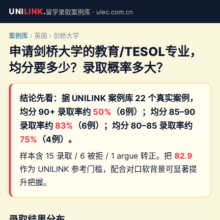
UNI
LINK
.
留学录取案例库 · ulec.com.cn
案例库
› 英国 › 剑桥大学
申请剑桥大学的教育/TESOL专业，
均分要多少？录取概率多大？
结论先看：据 UNILINK 案例库 22 个真实案例，
均分 90+ 录取率约
50%
（6例）；均分 85–90
录取率约
83%
（6例）；均分 80–85 录取率约
75%
（4例）。
样本含 15 录取 / 6 被拒 / 1 argue 转正。把
82.9
作为 UNILINK 参考门槛，配合对口软背景可显著提
升把握。
录取结果分布