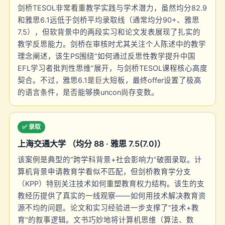
剑桥TESOL非常看重教学实践与学术潜力，虽然均分82.9
和雅思6.1远低于剑桥平均录取线（通常均分90+、雅思
7.5），但软背景中的两段实习和论文发表展现了扎实的
教学反思能力。剑桥在审核时尤其关注个人陈述中的教学
理念阐述，该生PS围绕“如何通过反思性教学提升中国
EFL学习者批判性思维”展开，与剑桥TESOL课程核心高度
契合。不过，雅思6.1是巨大短板，最终offer设置了极高
的语言条件，是否能够换uncon尚存变数。
✅ 录取
上海交通大学 （均分 88 · 雅思 7.5(7.0)）
该案例是典型的“跨学科背景+社会影响力”破圈录取。计
算机背景申请教育学看似不匹配，但剑桥教育学分支
（KPP）特别关注技术如何重塑教育权力结构。该生的支
教经历提供了真实的一线观察——如何用技术解决教育资
源不均的问题。论文和实习经验进一步支撑了“技术+教
育”的叙事逻辑。文书巧妙地将计算机思维（算法、数