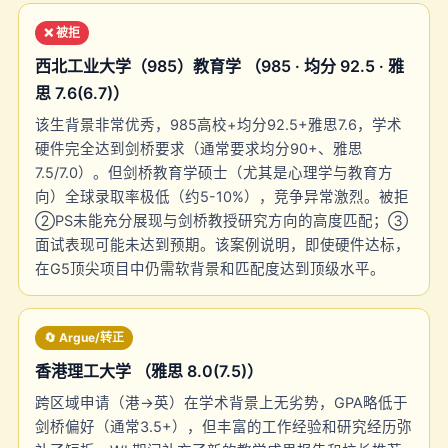
❌ 被拒
西北工业大学（985）教育学 （985 · 均分 92.5 · 雅
思 7.6(6.7)）
该生背景非常优秀，985高校+均分92.5+雅思7.6，学术
硬件完全达到剑桥要求（通常要求均分90+、雅思
7.5/7.0）。但剑桥教育学硕士（尤其是心理学与教育方
向）全球录取率极低（约5-10%），竞争异常激烈。被拒
②PS未能充分展现与剑桥教授研究方向的高度匹配；③
面试表现可能未达到预期。该案例说明，即使硬件达标，
在G5顶尖项目中仍需软背景和匹配度达到顶级水平。
🔄 Argue/转正
香港理工大学 （雅思 8.0(7.5)）
跨区域申请（港→英）在学术背景上无劣势，GPA略低于
剑桥偏好（通常3.5+），但丰富的工作经验和研究经历弥