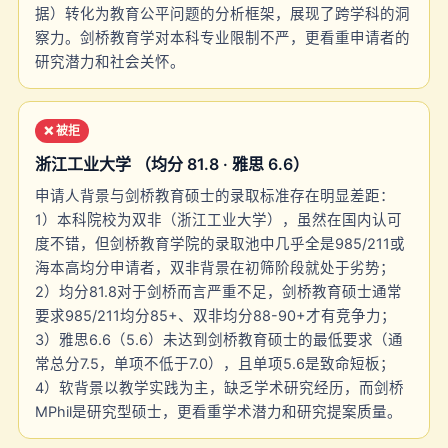
据）转化为教育公平问题的分析框架，展现了跨学科的洞
察力。剑桥教育学对本科专业限制不严，更看重申请者的
研究潜力和社会关怀。
❌ 被拒
浙江工业大学 （均分 81.8 · 雅思 6.6）
申请人背景与剑桥教育硕士的录取标准存在明显差距：
1）本科院校为双非（浙江工业大学），虽然在国内认可
度不错，但剑桥教育学院的录取池中几乎全是985/211或
海本高均分申请者，双非背景在初筛阶段就处于劣势；
2）均分81.8对于剑桥而言严重不足，剑桥教育硕士通常
要求985/211均分85+、双非均分88-90+才有竞争力；
3）雅思6.6（5.6）未达到剑桥教育硕士的最低要求（通
常总分7.5，单项不低于7.0），且单项5.6是致命短板；
4）软背景以教学实践为主，缺乏学术研究经历，而剑桥
MPhil是研究型硕士，更看重学术潜力和研究提案质量。