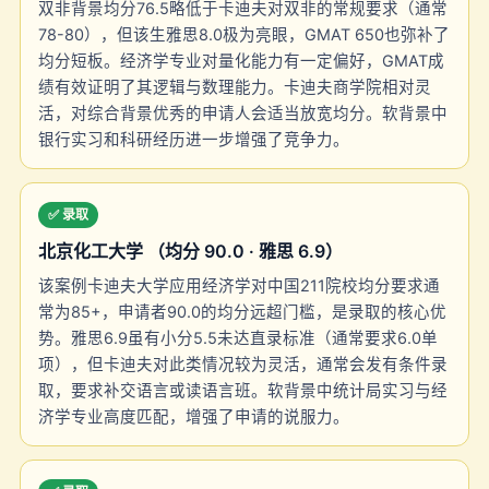
双非背景均分76.5略低于卡迪夫对双非的常规要求（通常
78-80），但该生雅思8.0极为亮眼，GMAT 650也弥补了
均分短板。经济学专业对量化能力有一定偏好，GMAT成
绩有效证明了其逻辑与数理能力。卡迪夫商学院相对灵
活，对综合背景优秀的申请人会适当放宽均分。软背景中
银行实习和科研经历进一步增强了竞争力。
✅ 录取
北京化工大学 （均分 90.0 · 雅思 6.9）
该案例卡迪夫大学应用经济学对中国211院校均分要求通
常为85+，申请者90.0的均分远超门槛，是录取的核心优
势。雅思6.9虽有小分5.5未达直录标准（通常要求6.0单
项），但卡迪夫对此类情况较为灵活，通常会发有条件录
取，要求补交语言或读语言班。软背景中统计局实习与经
济学专业高度匹配，增强了申请的说服力。