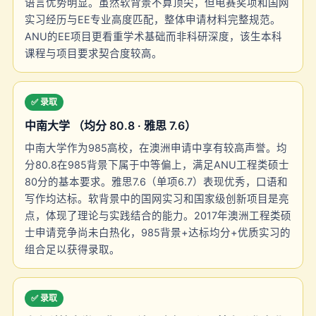
语言优势明显。虽然软背景不算顶尖，但电赛奖项和国网
实习经历与EE专业高度匹配，整体申请材料完整规范。
ANU的EE项目更看重学术基础而非科研深度，该生本科
课程与项目要求契合度较高。
✅ 录取
中南大学 （均分 80.8 · 雅思 7.6）
中南大学作为985高校，在澳洲申请中享有较高声誉。均
分80.8在985背景下属于中等偏上，满足ANU工程类硕士
80分的基本要求。雅思7.6（单项6.7）表现优秀，口语和
写作均达标。软背景中的国网实习和国家级创新项目是亮
点，体现了理论与实践结合的能力。2017年澳洲工程类硕
士申请竞争尚未白热化，985背景+达标均分+优质实习的
组合足以获得录取。
✅ 录取