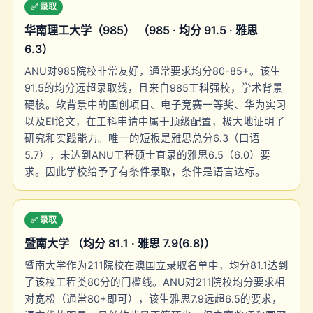
✅ 录取
华南理工大学（985） （985 · 均分 91.5 · 雅思
6.3）
ANU对985院校非常友好，通常要求均分80-85+。该生
91.5的均分远超录取线，且来自985工科强校，学术背景
硬核。软背景中的国创项目、电子竞赛一等奖、华为实习
以及EI论文，在工科申请中属于顶级配置，极大地证明了
研究和实践能力。唯一的短板是雅思总分6.3（口语
5.7），未达到ANU工程硕士直录的雅思6.5（6.0）要
求。因此学校给予了有条件录取，条件是语言达标。
✅ 录取
暨南大学 （均分 81.1 · 雅思 7.9(6.8)）
暨南大学作为211院校在澳国立录取名单中，均分81.1达到
了该校工程类80分的门槛线。ANU对211院校均分要求相
对宽松（通常80+即可），该生雅思7.9远超6.5的要求，