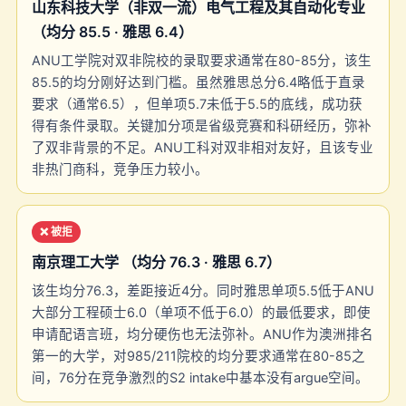
山东科技大学（非双一流）电气工程及其自动化专业
（均分 85.5 · 雅思 6.4）
ANU工学院对双非院校的录取要求通常在80-85分，该生
85.5的均分刚好达到门槛。虽然雅思总分6.4略低于直录
要求（通常6.5），但单项5.7未低于5.5的底线，成功获
得有条件录取。关键加分项是省级竞赛和科研经历，弥补
了双非背景的不足。ANU工科对双非相对友好，且该专业
非热门商科，竞争压力较小。
❌ 被拒
南京理工大学 （均分 76.3 · 雅思 6.7）
该生均分76.3，差距接近4分。同时雅思单项5.5低于ANU
大部分工程硕士6.0（单项不低于6.0）的最低要求，即使
申请配语言班，均分硬伤也无法弥补。ANU作为澳洲排名
第一的大学，对985/211院校的均分要求通常在80-85之
间，76分在竞争激烈的S2 intake中基本没有argue空间。