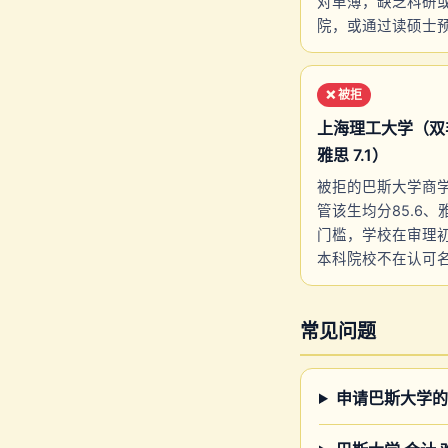
对单薄，缺乏科研
院，或通过读硕士
❌ 被拒
上海理工大学（双非）
雅思 7.1）
被拒的巴斯大学商学
管该生均分85.6、
门槛，学校在审理初
本科院校不在认可
常见问题
申请巴斯大学的