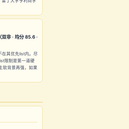
、雷丁大学亨利商学
· 均分 85.6 ·
其优先list内。尽
ist限制是第一道硬
学生软背景再强，如果