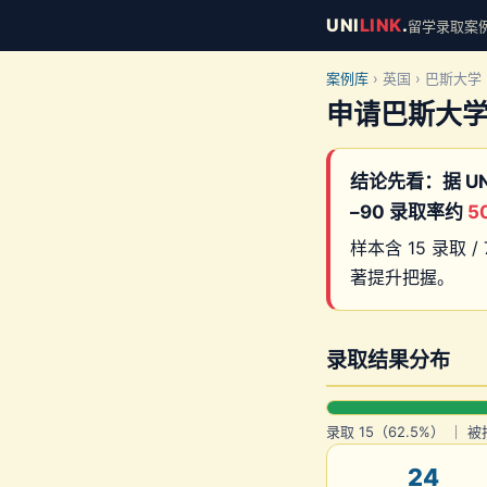
UNI
LINK
.
留学录取案例库 
案例库
› 英国 › 巴斯大学
申请巴斯大
结论先看：据 UN
–90 录取率约
5
样本含 15 录取 / 
著提升把握。
录取结果分布
录取 15（62.5%） ｜ 被
24