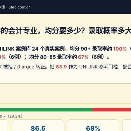
· ulec.com.cn
学的会计专业，均分要多少？录取概率多
ILINK 案例库 24 个真实案例，均分 90+ 录取率约
100%
（
0%
（6例）；均分 80–85 录取率约
67%
（6例）。
7 被拒 / 0 argue 转正。把
83.9
作为 UNILINK 参考门槛，
拒 7（29.2%）
86.5
68%