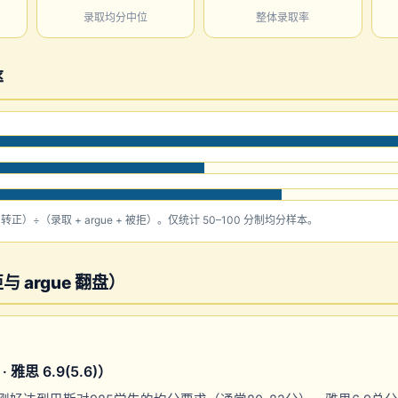
录取均分中位
整体录取率
率
e 转正）÷（录取 + argue + 被拒）。仅统计 50–100 分制均分样本。
 argue 翻盘）
 · 雅思 6.9(5.6)）