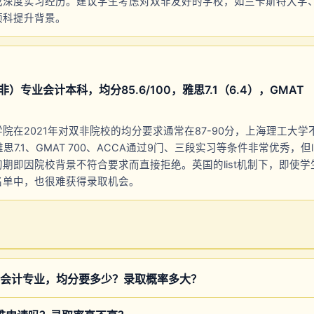
或深度实习经历。建议学生考虑对双非友好的学校，如兰卡斯特大学
预科提升背景。
专业会计本科，均分85.6/100，雅思7.1（6.4），GMAT （双非 
院在2021年对双非院校的均分要求通常在87-90分，上海理工大学不在
雅思7.1、GMAT 700、ACCA通过9门、三段实习等条件非常优秀，但l
期即因院校背景不符合要求而直接拒绝。英国的list机制下，即使
名单中，也很难获得录取机会。
会计专业，均分要多少？录取概率多大？