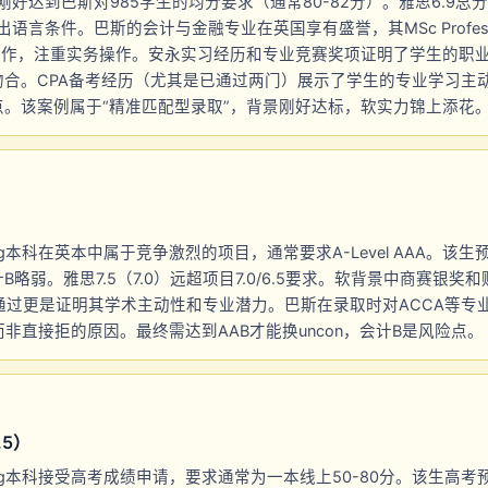
均分刚好达到巴斯对985学生的均分要求（通常80-82分）。雅思6.9总
语言条件。巴斯的会计与金融专业在英国享有盛誉，其MSc Professional
度合作，注重实务操作。安永实习经历和专业竞赛奖项证明了学生的职
吻合。CPA备考经历（尤其是已通过两门）展示了学生的专业学习主
。该案例属于“精准匹配型录取”，背景刚好达标，软实力锦上添花
ting本科在英本中属于竞争激烈的项目，通常要求A-Level AAA。该生
略弱。雅思7.5（7.0）远超项目7.0/6.5要求。软背景中商赛银
F1通过更是证明其学术主动性和专业潜力。巴斯在录取时对ACCA等
fer而非直接拒的原因。最终需达到AAB才能换uncon，会计B是风险点。
.5）
ting本科接受高考成绩申请，要求通常为一本线上50-80分。该生高考