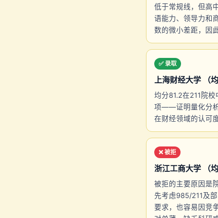
低于常规线，但高中
语能力、领导力和
数的微小差距，因此
✅ 录取
上海财经大学 （均分 
均分81.2在211
项——证明量化分析
在财经领域的认可度也
❌ 被拒
浙江工商大学 （均分 8
被拒的主要原因是院
先考虑985/21
要求，也容易因竞争