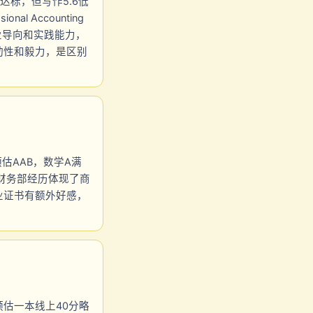
分达标，但写作5.6低
 Accounting
业导向和实践能力，
动性和毅力，是区别
。
预估AAB，数学A满
奖和财务部经历体现了商
专业证书有额外好感，
预估一本线上40分略