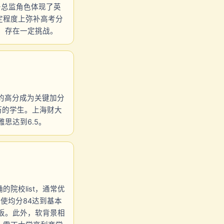
务总监角色体现了英
定程度上弥补高考分
分，存在一定挑战。
00的高分成为关键加分
历的学生。上海财大
雅思达到6.5。
院校list，通常优
使均分84达到基本
板。此外，软背景相