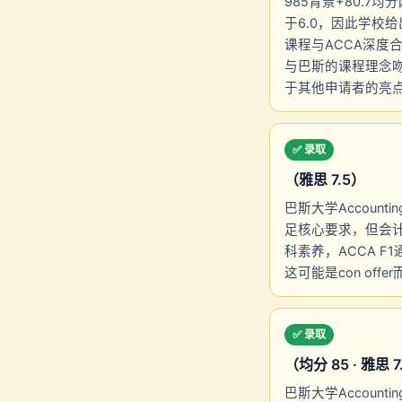
985背景+80.7
于6.0，因此学校给出
课程与ACCA深
与巴斯的课程理念
于其他申请者的亮点
✅ 录取
（雅思 7.5）
巴斯大学Accoun
足核心要求，但会计B
科素养，ACCA 
这可能是con of
✅ 录取
（均分 85 · 雅思 7
巴斯大学Accoun