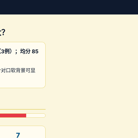
大？
3例）；均分 85
配合对口软背景可显
7