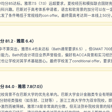
均分85达标。雅思7.5（7.0）远超要求，夏校经历和模拟联合国财
商科兴趣。巴斯对于高考体系申请者，语言和软背景的加分可以在一
发了条件略低于常规线的con offer。最终需高考达到一本线上50
81.2 · 雅思 6.4）
院校中不算突出，雅思6.4也未达标（Bath通常要求6.5），但GMAT 7
能力。Bath的会计项目业界声誉极佳，偏好有ACCA背景和实习经
让学校对其学术基础放心。最终学校发了conditional offer，要求
4.0 · 雅思 7.8(7.0)）
校背景不在巴斯大学的优先名单内。巴斯大学会计金融类专业有明确的
1及部分财经类强校（如东财、江财等），浙江工商大学作为双非院校，即
激烈而被筛掉。雅思7.8是非常高的分数，但无法弥补院校背景的短