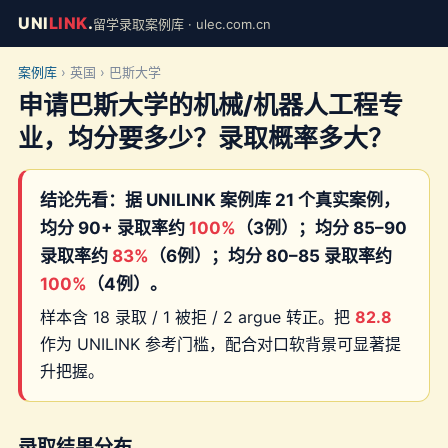
UNI
LINK
.
留学录取案例库 · ulec.com.cn
案例库
› 英国 › 巴斯大学
申请巴斯大学的机械/机器人工程专
业，均分要多少？录取概率多大？
结论先看：据 UNILINK 案例库 21 个真实案例，
均分 90+ 录取率约
100%
（3例）；均分 85–90
录取率约
83%
（6例）；均分 80–85 录取率约
100%
（4例）。
样本含 18 录取 / 1 被拒 / 2 argue 转正。把
82.8
作为 UNILINK 参考门槛，配合对口软背景可显著提
升把握。
录取结果分布