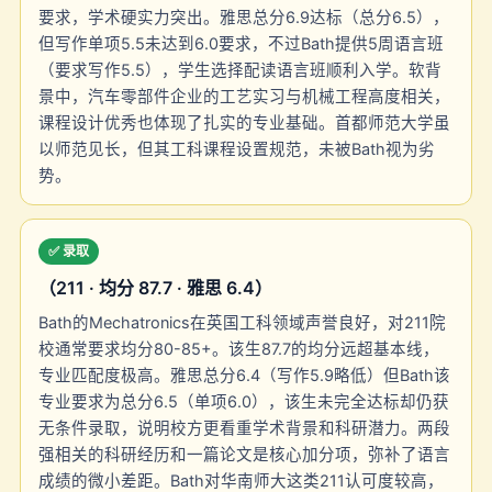
要求，学术硬实力突出。雅思总分6.9达标（总分6.5），
但写作单项5.5未达到6.0要求，不过Bath提供5周语言班
（要求写作5.5），学生选择配读语言班顺利入学。软背
景中，汽车零部件企业的工艺实习与机械工程高度相关，
课程设计优秀也体现了扎实的专业基础。首都师范大学虽
以师范见长，但其工科课程设置规范，未被Bath视为劣
势。
✅ 录取
（211 · 均分 87.7 · 雅思 6.4）
Bath的Mechatronics在英国工科领域声誉良好，对211院
校通常要求均分80-85+。该生87.7的均分远超基本线，
专业匹配度极高。雅思总分6.4（写作5.9略低）但Bath该
专业要求为总分6.5（单项6.0），该生未完全达标却仍获
无条件录取，说明校方更看重学术背景和科研潜力。两段
强相关的科研经历和一篇论文是核心加分项，弥补了语言
成绩的微小差距。Bath对华南师大这类211认可度较高，