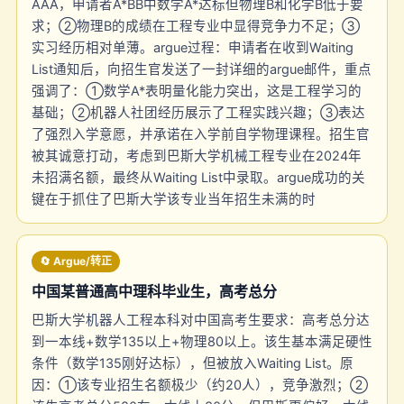
AAA，申请者A*BB中数学A*达标但物理B和化学B低于要
求；②物理B的成绩在工程专业中显得竞争力不足；③
实习经历相对单薄。argue过程：申请者在收到Waiting
List通知后，向招生官发送了一封详细的argue邮件，重点
强调了：①数学A*表明量化能力突出，这是工程学习的
基础；②机器人社团经历展示了工程实践兴趣；③表达
了强烈入学意愿，并承诺在入学前自学物理课程。招生官
被其诚意打动，考虑到巴斯大学机械工程专业在2024年
未招满名额，最终从Waiting List中录取。argue成功的关
键在于抓住了巴斯大学该专业当年招生未满的时
🔄 Argue/转正
中国某普通高中理科毕业生，高考总分
巴斯大学机器人工程本科对中国高考生要求：高考总分达
到一本线+数学135以上+物理80以上。该生基本满足硬性
条件（数学135刚好达标），但被放入Waiting List。原
因：①该专业招生名额极少（约20人），竞争激烈；②