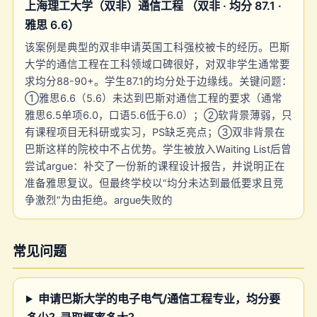
上海理工大学（双非）通信工程 （双非 · 均分 87.1 ·
雅思 6.6）
该案例是典型的双非申请英国工科强校被卡的经历。巴斯
大学的通信工程在工科领域口碑很好，对双非学生通常要
求均分88-90+。学生87.1的均分处于边缘线。关键问题：
①雅思6.6（5.6）未达到巴斯对通信工程的要求（通常
雅思6.5单项6.0，口语5.6低于6.0）；②软背景薄弱，只
有课程项目无科研或实习，PS缺乏亮点；③双非背景在
巴斯这样的院校中不占优势。学生被放入Waiting List后曾
尝试argue：补交了一份新的课程设计报告，并说明正在
准备雅思复议。但最终学校以“均分未达到最低要求且竞
争激烈”为由拒绝。argue失败的
常见问题
申请巴斯大学的电子电气/通信工程专业，均分要