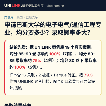
UNI
LINK
.
留学录取案例库 · ulec.com.cn
案例库
› 英国 › 巴斯大学
申请巴斯大学的电子电气/通信工程专
业，均分要多少？录取概率多大？
结论先看：据 UNILINK 案例库 19 个真实案例，
均分 85–90 录取率约
100%
（7例）；均分 80–
85 录取率约
75%
（4例）；均分 80 以下 录取率
约
100%
（5例）。
样本含 16 录取 / 2 被拒 / 1 argue 转正。把
79.3
作为 UNILINK 参考门槛，配合对口软背景可显著提
升把握。
录取结果分布