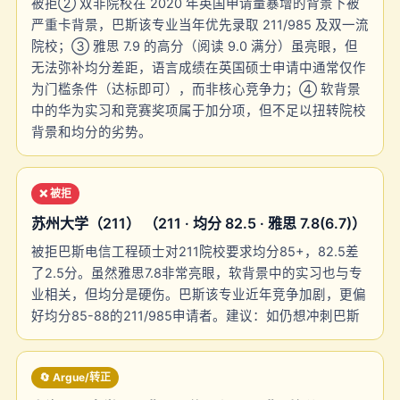
被拒② 双非院校在 2020 年英国申请量暴增的背景下被
严重卡背景，巴斯该专业当年优先录取 211/985 及双一流
院校；③ 雅思 7.9 的高分（阅读 9.0 满分）虽亮眼，但
无法弥补均分差距，语言成绩在英国硕士申请中通常仅作
为门槛条件（达标即可），而非核心竞争力；④ 软背景
中的华为实习和竞赛奖项属于加分项，但不足以扭转院校
背景和均分的劣势。
❌ 被拒
苏州大学（211） （211 · 均分 82.5 · 雅思 7.8(6.7)）
被拒巴斯电信工程硕士对211院校要求均分85+，82.5差
了2.5分。虽然雅思7.8非常亮眼，软背景中的实习也与专
业相关，但均分是硬伤。巴斯该专业近年竞争加剧，更偏
好均分85-88的211/985申请者。建议：如仍想冲刺巴斯
🔄 Argue/转正