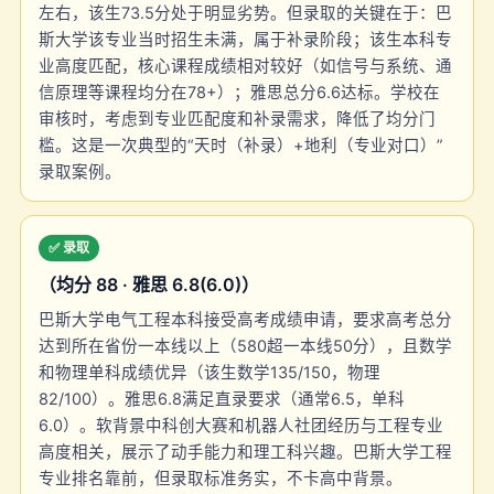
左右，该生73.5分处于明显劣势。但录取的关键在于：巴
斯大学该专业当时招生未满，属于补录阶段；该生本科专
业高度匹配，核心课程成绩相对较好（如信号与系统、通
信原理等课程均分在78+）；雅思总分6.6达标。学校在
审核时，考虑到专业匹配度和补录需求，降低了均分门
槛。这是一次典型的“天时（补录）+地利（专业对口）”
录取案例。
✅ 录取
（均分 88 · 雅思 6.8(6.0)）
巴斯大学电气工程本科接受高考成绩申请，要求高考总分
达到所在省份一本线以上（580超一本线50分），且数学
和物理单科成绩优异（该生数学135/150，物理
82/100）。雅思6.8满足直录要求（通常6.5，单科
6.0）。软背景中科创大赛和机器人社团经历与工程专业
高度相关，展示了动手能力和理工科兴趣。巴斯大学工程
专业排名靠前，但录取标准务实，不卡高中背景。