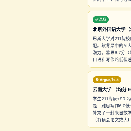
✅ 录取
北京外国语大学（211）
巴斯大学对211院
配。软背景中的AI
潜力。雅思6.7分
口语和写作略低但总
🔄 Argue/转正
云南大学 （均分 90.
学生211背景+90
是：雅思写作6.0
补充了一封来自数
（有顶会论文或大厂