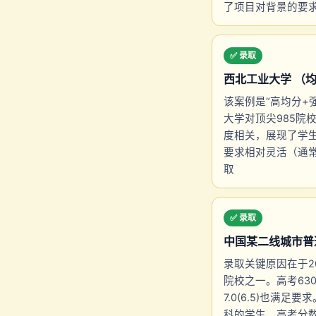
了项目对背景的要
✅ 录取
西北工业大学 （均分 
该案例是“高均分+
大学对顶尖985院
度相关，展现了学生
要求相对灵活（通常
取
✅ 录取
中国某二线城市普通高
录取关键原因在于2
院校之一。高考630
7.0(6.5)也
科的学生，高考分