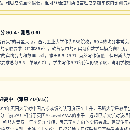
求。雅思成绩虽然偏低，但可能通过加读语言班或参加学校内部测试
90.4 · 雅思 6.6）
强背景”的典型录取。西北工业大学作为985院校，90.4的均分非常
校的录取要求（通常85+）。软背景中的AI实习和数学建模竞赛经历
的实践能力和数理基础。雅思6.6（5.7）虽然写作偏低，但巴斯大
要求总分6.5，单项6.0），学生写作5.7略低但仍被录取，说明学
中 （雅思 7.0(6.5)）
011年英国大学对中国高考成绩的认可度正在上升，巴斯大学是较早
分（前5%）相当于英国A-Level A*AA的水平，远超巴斯大学对该
满足要求。机器人竞赛二等奖是加分项，展示了AI方向的实际兴趣。建议使
数应至少达到一本线以上50分，且提前确认目标院校是否接受高考成