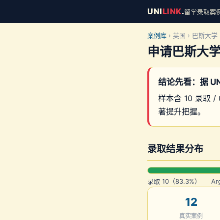
UNI
LINK
.
留学录取案例库 
案例库
› 英国 › 巴斯大学
申请巴斯大
结论先看：据 UN
样本含 10 录取 / 
著提升把握。
录取结果分布
录取 10（83.3%） ｜ Ar
12
真实案例