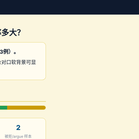
率多大？
3例）。
配合对口软背景可显
2
被拒/argue 样本