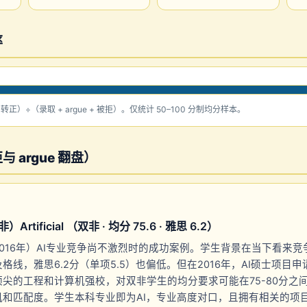
率
e 转正）÷（录取 + argue + 被拒）。仅统计 50–100 分制均分样本。
 argue 翻盘）
tificial （双非 · 均分 75.6 · 雅思 6.2）
016年）AI专业竞争尚不激烈时的成功案例。学生背景在当下看来
及格线，雅思6.2分（单项5.5）也偏低。但在2016年，AI硕士项目
尖的工程和计算机强校，对双非学生的均分要求可能在75-80分之
机和匹配度。学生本科专业即为AI，专业高度对口，且拥有相关的项