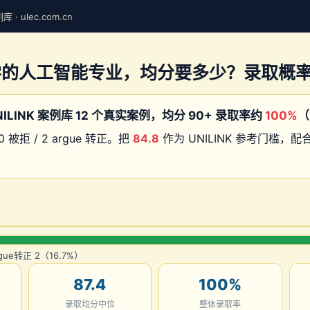
· ulec.com.cn
学的人工智能专业，均分要多少？录取概
ILINK 案例库 12 个真实案例，均分 90+ 录取率约
100%
（
0 被拒 / 2 argue 转正。把
84.8
作为 UNILINK 参考门槛，
gue转正 2（16.7%）
87.4
100%
录取均分中位
整体录取率