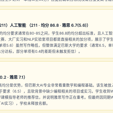
人工智能 （211 · 均分 86.8 · 雅思 6.7(5.6)）
校的均分要求通常在80-85之间，学生86.8的均分超出标准，且人工
大赛、大厂实习和NLP实验室项目都是直接相关的加分项，展示了学
（单项5.6）虽然写作略低，但整体满足巴斯大学的要求（通常6.5，单
分达标，部分单项有0.4的差距但未触发拒信）。
2 · 雅思 7.1）
.2高均分是优势，但巴斯大AI专业非常看重数学和编程基础。该生被放入Wait
低于要求（6.5），且软背景中缺少编程相关的项目或实习。学生收到WL
学建模指导老师的推荐信，并说明雅思写作正在重考。但最终因同期W
AI实习），学校未释放名额。