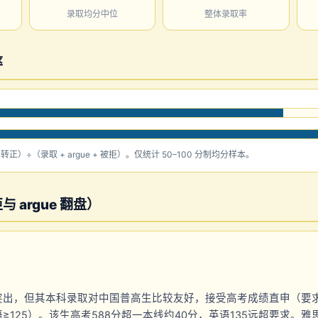
录取均分中位
整体录取率
率
e 转正）÷（录取 + argue + 被拒）。仅统计 50–100 分制均分样本。
 argue 翻盘）
突出，但其本科录取对中国普高生比较友好，接受高考成绩直申（要
125）。该生高考588分超一本线约40分，英语135远超要求。雅思7