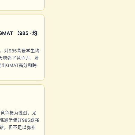
AT （985 · 均
0），对985背景学生均
极大增强了竞争力。雅
中突出GMAT高分和跨
ss专业竞争极为激烈，尤
学院通常偏好985或强
不错，但不足以弥补