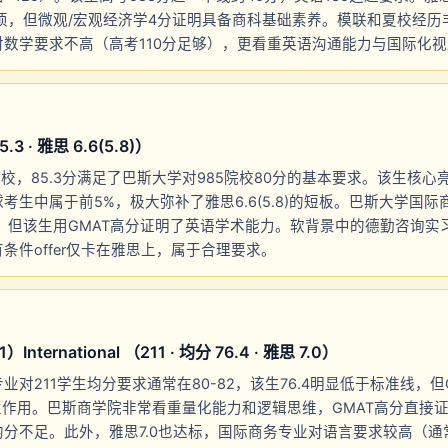
须，但微观/宏观经济学4分证明具备商科基础素养。模联和夏校经历
数学要求不高（高考110分足够），更看重英语沟通能力与国际化
 · 雅思 6.6(5.8)）
校，85.3分满足了巴斯大学对985院校80分的基本要求。该生核心亮点
考生中属于前5%，极大弥补了雅思6.6(5.8)的短板。巴斯大学国
），但该生用GMAT高分证明了英语学术能力。软背景中的德勤咨询实
条件offer仅卡在雅思上，属于合理要求。
ternational （211 · 均分 76.4 · 雅思 7.0）
对211学生均分要求通常在80-82，该生76.4明显低于标准线，但G
性作用。巴斯商学院非常看重量化能力和逻辑思维，GMAT高分直接
分不足。此外，雅思7.0也达标，国际商务专业对语言要求较高（通常