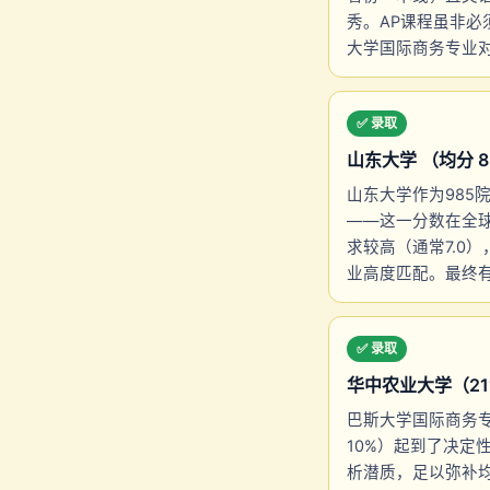
秀。AP课程虽非必
大学国际商务专业对
✅ 录取
山东大学 （均分 85.3
山东大学作为985院
——这一分数在全球
求较高（通常7.0
业高度匹配。最终有
✅ 录取
华中农业大学（211）In
巴斯大学国际商务专业
10%）起到了决定
析潜质，足以弥补均