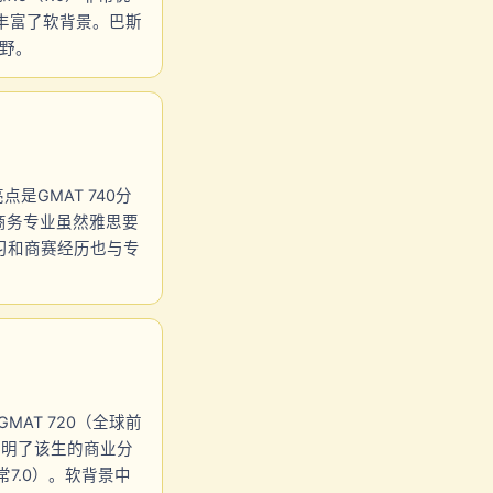
丰富了软背景。巴斯
视野。
是GMAT 740分
际商务专业虽然雅思要
习和商赛经历也与专
MAT 720（全球前
证明了该生的商业分
7.0）。软背景中