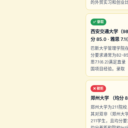
的外贸实习和创业
✅ 录取
西安交通大学（985
分 85.0 · 雅思 7.1
巴斯大学管理学院在英国
分要求通常为82-
思7.1(6.2)满
国项目经验。录取
❌ 被拒
郑州大学 （均分 85.6
郑州大学为211院校，均
其对双非（郑州大学虽
211学生，且均分
均分差距和院校lis