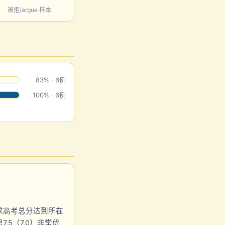
被拒/argue 样本
83% · 6例
100% · 6例
求高考总分达到所在
.5（7.0）非常优