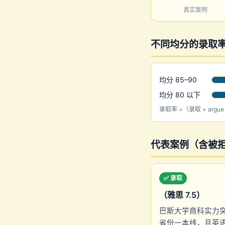
真实案例
不同均分的录取
均分 85–90
均分 80 以下
录取率 =（录取 + argu
代表案例（含被拒与
✅ 录取
（雅思 7.5）
巴斯大学商科实力
省份一本线，且英语≥