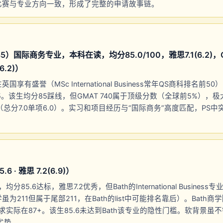
比赛与专业方向一致，形成了完整的申请故事链。
）国际商务专业，本科在读，均分85.0/100，雅思7.1(6.2)，GM
(6.2)）
享有盛誉（MSc International Business常年QS商科排名前5
85。该生均分85踩线，但GMAT 740属于顶级分数（全球前5%），
足直录（总分7.0单项6.0）。实习和项目经历与“国际商务”高度匹配，PS
 · 雅思 7.2(6.9)）
分85.6达标，雅思7.2优秀，但Bath的International Busine
为211但属于尾部211，在Bath的list中可能排名靠后）。Bath商
要求实际在87+。该生85.6未达到Bath该专业的隐性门槛。软背景虽
t劣势。