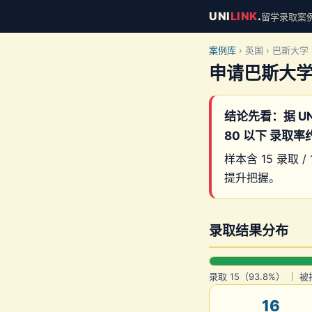
UNI
LINK
.
留学录取案例库 
案例库
› 英国 › 巴斯大学
申请巴斯大学
结论先看：据 UN
80 以下 录取率
样本含 15 录取 / 
提升把握。
录取结果分布
录取 15（93.8%） ｜ 被
16