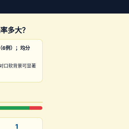
概率多大？
（6例）；均分
配合对口软背景可显著
1