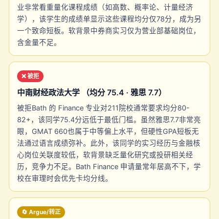
业非常看重量化课程成绩（如高数、概率论、计量经济
学），该学生的成绩单显示这些课程均分仅78分，成为另
一个致命短板。软背景中券商实习仅为营业部基础岗位，
含金量不足。
❌ 被拒
中南财经政法大学 （均分 75.4 · 雅思 7.7）
被拒Bath 的 Finance 专业对211院校通常要求均分80-
82+，该同学75.4分远低于最低门槛。虽然雅思7.7非常亮
眼，GMAT 660也属于中等偏上水平，但硬性GPA短板无
法通过语言成绩弥补。此外，该同学的实习经历与金融核
心岗位关联度较低，软背景缺乏量化研究或投研相关经
历，竞争力不足。Bath Finance 申请量常年居高不下，学
校在审理时会优先卡均分线。
🔄 Argue/转正