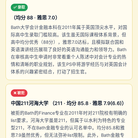
✅ 录取
（均分 88 · 雅思 7.0）
Bath大学会计金融本科在2011年属于英国顶尖水平，对国
际高中生录取门槛较高。该生虽无国际课程体系背景，但
高中均分优秀（88分），雅思7.0达标，且模拟联合国和
英语演讲经历展现了良好的英语沟通能力和领导力。Bath
在审核高中生申请时非常看重个人陈述中对会计专业的热
情和清晰的职业规划，该生PS中将游学经历与对英国会计
体系的兴趣紧密结合，打动了招生官。
❌ 被拒
中国211河海大学 （211 · 均分 85.8 · 雅思 7.9(6.6)）
被拒的Bath的Finance专业在2011年时对211院校有明确的
list要求，河海大学虽是211，但属于以水利为特色的专业
型211，不在Bath金融专业的认可名单中。均分85.8和雅
思7.9虽然优秀，但无法弥补list限制。此外，Bath金融专