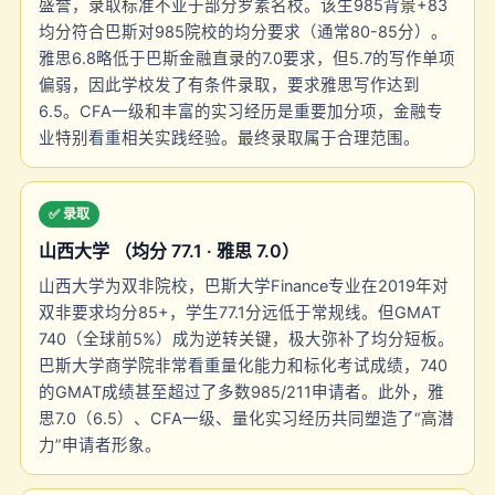
盛誉，录取标准不亚于部分罗素名校。该生985背景+83
均分符合巴斯对985院校的均分要求（通常80-85分）。
雅思6.8略低于巴斯金融直录的7.0要求，但5.7的写作单项
偏弱，因此学校发了有条件录取，要求雅思写作达到
6.5。CFA一级和丰富的实习经历是重要加分项，金融专
业特别看重相关实践经验。最终录取属于合理范围。
✅ 录取
山西大学 （均分 77.1 · 雅思 7.0）
山西大学为双非院校，巴斯大学Finance专业在2019年对
双非要求均分85+，学生77.1分远低于常规线。但GMAT
740（全球前5%）成为逆转关键，极大弥补了均分短板。
巴斯大学商学院非常看重量化能力和标化考试成绩，740
的GMAT成绩甚至超过了多数985/211申请者。此外，雅
思7.0（6.5）、CFA一级、量化实习经历共同塑造了“高潜
力”申请者形象。