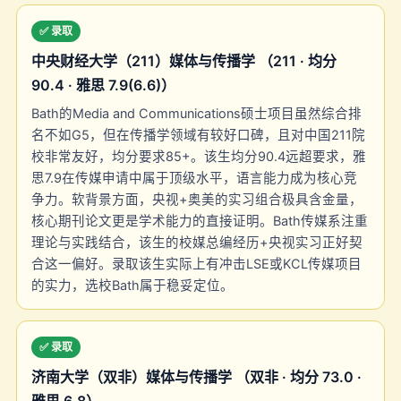
✅ 录取
中央财经大学（211）媒体与传播学 （211 · 均分
90.4 · 雅思 7.9(6.6)）
Bath的Media and Communications硕士项目虽然综合排
名不如G5，但在传播学领域有较好口碑，且对中国211院
校非常友好，均分要求85+。该生均分90.4远超要求，雅
思7.9在传媒申请中属于顶级水平，语言能力成为核心竞
争力。软背景方面，央视+奥美的实习组合极具含金量，
核心期刊论文更是学术能力的直接证明。Bath传媒系注重
理论与实践结合，该生的校媒总编经历+央视实习正好契
合这一偏好。录取该生实际上有冲击LSE或KCL传媒项目
的实力，选校Bath属于稳妥定位。
✅ 录取
济南大学（双非）媒体与传播学 （双非 · 均分 73.0 ·