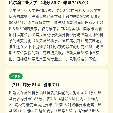
哈尔滨工业大学 （均分 89.7 · 雅思 7.1(6.0)）
哈尔滨工业大学是C9高校，均分89.7在巴斯大认为非常
优秀的成绩。巴斯大神经科学硕士对中国C9院校卡均分
80-85分，该生远超要求。雅思7.1(6.0)也满足巴斯大对雅
思6.5(6.0)的要求。软背景中，中科院实习和国家级大创
项目是亮点，尤其是脑成像数据分析经历与巴斯大神经科
学的研究方向（认知神经科学、脑疾病机制）高度匹配。
该生还在文书中提到了对阿尔茨海默症的研究兴趣，与巴
斯大某位教授的项目有直接关联。巴斯大虽然综排不突
出，但神经科学是其王牌专业之一，录取标准并不低。
✅ 录取
（211 · 均分 81.4 · 雅思 7.1）
巴斯大在神经科学领域排名英国前列，对中国211学生通
常要求均分80-85分。该生81.4刚好在区间内，且作为
211院校背景完全满足要求（巴斯大对双非要求更高，通
常85+）。雅思7.1远超要求（通常6.5），写作6.5也达