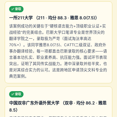
✅ 录取
一所211大学 （211 · 均分 88.3 · 雅思 8.0(7.5)）
该案例成功的关键在于"硬核语言能力+顶级职业认证+实
战经验"的完美组合。巴斯大学口笔译专业是世界顶尖的
翻译学院之一，录取极为严苛（面试淘汰率高达
70%+）。该同学雅思8.0(7.5)、CATTI二级双证、政府外
事办翻译经验，每一项都直击巴斯录取的核心要求——语
言基本功扎实、职业素养高、抗压能力强。面试环节表现
突出，证明了其同传实战能力。港中深录取并给半奖，也
是对其综合实力的认可。这是跨地区申请顶尖文科专业的
典范案例。
✅ 录取
中国双非广东外语外贸大学 （双非 · 均分 86.2 · 雅思
8.5）