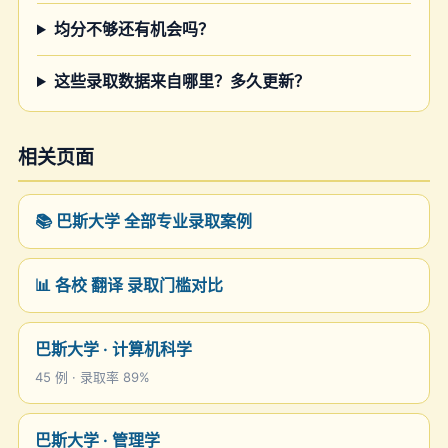
均分不够还有机会吗？
这些录取数据来自哪里？多久更新？
相关页面
📚 巴斯大学 全部专业录取案例
📊 各校 翻译 录取门槛对比
巴斯大学 · 计算机科学
45 例 · 录取率 89%
巴斯大学 · 管理学