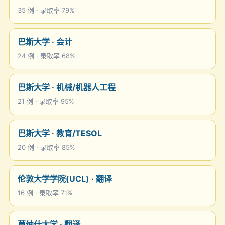
35 例 · 录取率 79%
巴斯大学 · 会计
24 例 · 录取率 68%
巴斯大学 · 机械/机器人工程
21 例 · 录取率 95%
巴斯大学 · 教育/TESOL
20 例 · 录取率 85%
伦敦大学学院(UCL) · 翻译
16 例 · 录取率 71%
莫纳什大学 · 翻译