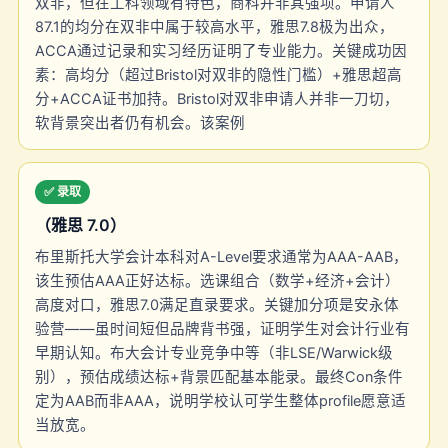
双非，但在工科领域有特色，商科并非其强项。申请人
87.1的均分在双非中属于较高水平，雅思7.8极为出众，
ACCA通过记录和实习经历证明了专业能力。关键成功因
素：高均分（超过Bristol对双非的隐性门槛）+雅思超高
分+ACCA证书加持。Bristol对双非申请人并非一刀切，
软背景突出者仍有机会。该案例
✅ 录取
（雅思 7.0）
布里斯托大学会计本科对A-Level要求通常为AAA-AAB，
该生预估AAA正好达标。选课组合（数学+经济+会计）
高度对口，雅思7.0满足直录要求。关键加分项是安永体
验营——虽时间短但品牌背书强，证明学生对会计行业有
早期认知。布大会计专业竞争中等（非LSE/Warwick级
别），预估成绩达标+背景匹配基本能录。最终Con条件
定为AAB而非AAA，说明学校认可学生整体profile愿意适
当放宽。