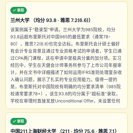
✅ 录取
兰州大学 （均分 93.8 · 雅思 7.2(6.6)）
该案例属于“稳录型”申请。兰州大学为985院校，均分
93.8远超布里斯托对中国985的最低要求（通常78-
80），雅思7.2(6.6)也完全达标。布里斯托会计硕士偏好
有会计专业背景且通过专业资格考试的申请者，学生已通
过CPA两门课程，这在申请中是极具分量的加分项。实习
经历中，学生在天健会计师事务所参与了上市公司年报审
计，并在文书中详细描述了如何运用IFRS准则处理复杂收
入确认问题，展示了扎实的专业应用能力。值得一提的
是，布里斯托对中国院校有明确的均分要求清单（985院
校通常要求78+），该生93.8的均分属于“超标准”录取，
学校在审理时直接发放Unconditional Offer，未设置任何
✅ 录取
中国211上海财经大学 （211 · 均分 75.6 · 雅思 7.1）