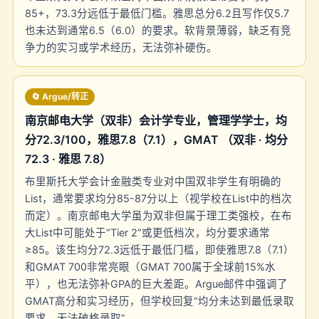
85+，73.3分远低于最低门槛。雅思总分6.2且写作仅5.7
也未达到通常6.5（6.0）的要求。软背景薄弱，缺乏有竞
争力的实习或学术经历，无法弥补硬伤。
🔄 Argue/转正
南京邮电大学（双非）会计学专业，管理学学士，均
分72.3/100，雅思7.8（7.1），GMAT （双非 · 均分
72.3 · 雅思 7.8）
布里斯托大学会计金融类专业对中国双非学生有明确的
List，通常要求均分85-87分以上（视学校在List中的档次
而定）。南京邮电大学虽为双非但属于理工类强校，在布
大List中可能处于“Tier 2”或更低档次，均分要求通常
≥85。该生均分72.3远低于最低门槛，即使雅思7.8（7.1）
和GMAT 700非常亮眼（GMAT 700属于全球前15%水
平），也无法弥补GPA的巨大差距。Argue邮件中强调了
GMAT高分和实习经历，但学校回复“均分未达到最低录取
要求，无法破格录取”。