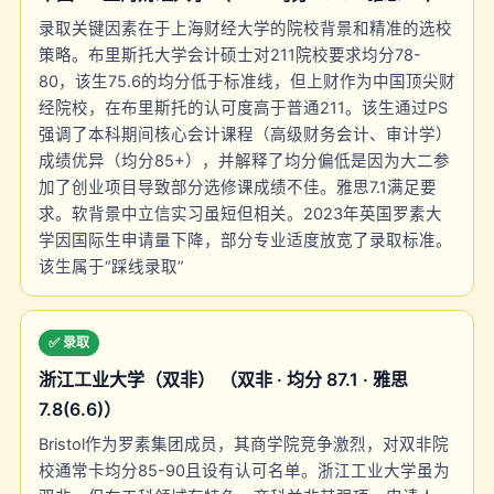
录取关键因素在于上海财经大学的院校背景和精准的选校
策略。布里斯托大学会计硕士对211院校要求均分78-
80，该生75.6的均分低于标准线，但上财作为中国顶尖财
经院校，在布里斯托的认可度高于普通211。该生通过PS
强调了本科期间核心会计课程（高级财务会计、审计学）
成绩优异（均分85+），并解释了均分偏低是因为大二参
加了创业项目导致部分选修课成绩不佳。雅思7.1满足要
求。软背景中立信实习虽短但相关。2023年英国罗素大
学因国际生申请量下降，部分专业适度放宽了录取标准。
该生属于“踩线录取”
✅ 录取
浙江工业大学（双非） （双非 · 均分 87.1 · 雅思
7.8(6.6)）
Bristol作为罗素集团成员，其商学院竞争激烈，对双非院
校通常卡均分85-90且设有认可名单。浙江工业大学虽为