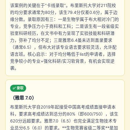
该案例的关键在于“卡线录取”。布里斯托大学对211院校
的均分要求通常为80分，该生79.4分仅差0.6分，属于边
缘分数。录取原因有三：一是生物学属于布大相对冷门的
专业，竞争压力小于商科和工科；二是该生有一段省级实
验室科研经历，在文书中有力呈现了实验技能和科研潜
力，弥补了均分不足；三是雅思6.4虽未达到直录要求
（通常6.5），但布大对该专业语言要求较灵活，允许配
语言班。核心启示：对于均分略低于list的申请者，选择
竞争较小的专业+强化科研/实习软背景，有机会实现逆
袭。
✅ 录取
（雅思 7.0）
布里斯托大学自2019年起接受中国高考成绩直接申请本
科，要求高考成绩达到总分的80%（即600/750），该生
620分远超要求。雅思7.0（6.5）也完全满足生物技术专
业总分6.5（6.0）的要求。**生物竞赛省级二等奖**是加