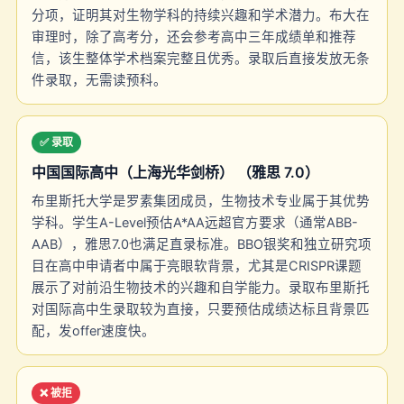
分项，证明其对生物学科的持续兴趣和学术潜力。布大在
审理时，除了高考分，还会参考高中三年成绩单和推荐
信，该生整体学术档案完整且优秀。录取后直接发放无条
件录取，无需读预科。
✅ 录取
中国国际高中（上海光华剑桥） （雅思 7.0）
布里斯托大学是罗素集团成员，生物技术专业属于其优势
学科。学生A-Level预估A*AA远超官方要求（通常ABB-
AAB），雅思7.0也满足直录标准。BBO银奖和独立研究项
目在高中申请者中属于亮眼软背景，尤其是CRISPR课题
展示了对前沿生物技术的兴趣和自学能力。录取布里斯托
对国际高中生录取较为直接，只要预估成绩达标且背景匹
配，发offer速度快。
❌ 被拒