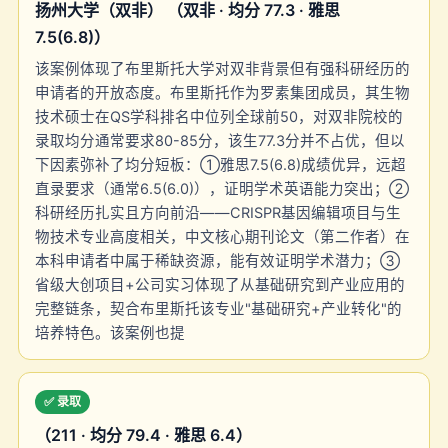
扬州大学（双非） （双非 · 均分 77.3 · 雅思
7.5(6.8)）
该案例体现了布里斯托大学对双非背景但有强科研经历的
申请者的开放态度。布里斯托作为罗素集团成员，其生物
技术硕士在QS学科排名中位列全球前50，对双非院校的
录取均分通常要求80-85分，该生77.3分并不占优，但以
下因素弥补了均分短板：①雅思7.5(6.8)成绩优异，远超
直录要求（通常6.5(6.0)），证明学术英语能力突出；②
科研经历扎实且方向前沿——CRISPR基因编辑项目与生
物技术专业高度相关，中文核心期刊论文（第二作者）在
本科申请者中属于稀缺资源，能有效证明学术潜力；③
省级大创项目+公司实习体现了从基础研究到产业应用的
完整链条，契合布里斯托该专业"基础研究+产业转化"的
培养特色。该案例也提
✅ 录取
（211 · 均分 79.4 · 雅思 6.4）