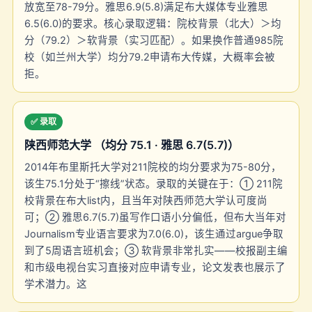
放宽至78-79分。雅思6.9(5.8)满足布大媒体专业雅思
6.5(6.0)的要求。核心录取逻辑：院校背景（北大）＞均
分（79.2）＞软背景（实习匹配）。如果换作普通985院
校（如兰州大学）均分79.2申请布大传媒，大概率会被
拒。
✅ 录取
陕西师范大学 （均分 75.1 · 雅思 6.7(5.7)）
2014年布里斯托大学对211院校的均分要求为75-80分，
该生75.1分处于“擦线”状态。录取的关键在于：① 211院
校背景在布大list内，且当年对陕西师范大学认可度尚
可；② 雅思6.7(5.7)虽写作口语小分偏低，但布大当年对
Journalism专业语言要求为7.0(6.0)，该生通过argue争取
到了5周语言班机会；③ 软背景非常扎实——校报副主编
和市级电视台实习直接对应申请专业，论文发表也展示了
学术潜力。这