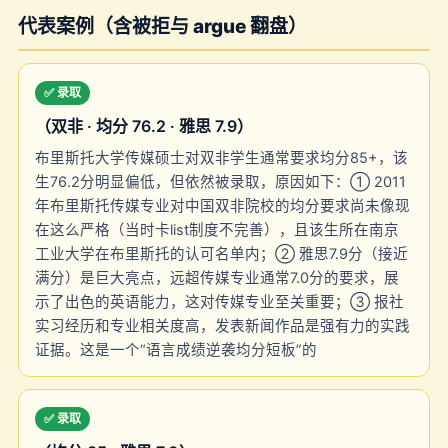
代表案例（含被拒与 argue 翻盘）
✅ 录取
（双非 · 均分 76.2 · 雅思 7.9）
布里斯托大学传媒硕士对双非学生通常要求均分85+，该
生76.2分明显偏低，但依然被录取，原因如下：① 2011
年布里斯托传媒专业对中国双非院校的均分要求尚未像现
在这么严格（当时卡list制度不完善），且该生所在南京
工业大学在布里斯托的认可名单内；② 雅思7.9分（接近
满分）是巨大亮点，远超传媒专业通常7.0分的要求，展
示了出色的英语能力，这对传媒专业至关重要；③ 报社
实习经历和专业相关度高，发表新闻作品是强有力的实践
证据。这是一个“语言成绩逆袭均分短板”的
✅ 录取