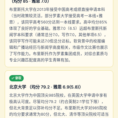
（均分 85 · 雅思 7.0）
布里斯托大学在2013年接受中国高考成绩直接申请本科
（当时政策较灵活，部分罗素大学接受高考一本线+雅
思），该同学高考560分达到一本线要求。高中均分85%
体现了良好的学业基础。雅思7.0（6.5）远超布里斯托新
闻学本科要求（通常总分7.0，写作7.0，其他单项6.5），
该同学写作可能未达7.0但总分达标。软背景中的校报编
辑和广播站经历与新闻学高度相关，市级作文比赛也展示
了写作能力。布里斯托作为罗素集团成员，对综合素质与
专业兴趣匹配度高的学生青睐有加。
✅ 录取
北京大学 （均分 79.2 · 雅思 6.9(5.8)）
北京大学作为中国顶尖985院校，在英国大学申请中享有
极高认可度。尽管均分79.2（约合英制2:1学位下限），
但北大背景足以弥补均分不足。布里斯托大学对985院校
的均分要求通常为80分，但北大、清华等顶尖院校可适当