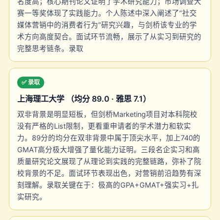
名度高；核心期刊论文证明了学术研究能力；市场调查大
赛一等奖体现了实践能力。个人陈述中深入阐述了“社交
媒体营销中的消费者行为”研究兴趣，与剑桥该专业的学
术方向高度契合。面试环节流畅，展示了从实习到研究的
完整思考链条。录取
✅ 录取
上海理工大学 （均分 89.0 · 雅思 7.1）
双非背景是明显短板，但剑桥Marketing项目对本科院校
没有严格的List限制，更看重申请者的学术潜力和软实
力。89分的均分在双非背景中属于顶尖水平，加上740的
GMAT高分极大增强了量化能力证明。三段名企实习和高
质量研究论文展现了从理论到实践的完整链路，弥补了院
校背景的不足。面试环节表现出色，对营销前沿趋势有深
刻理解。录取关键在于：极高的GPA+GMAT+强实习+扎
实研究。