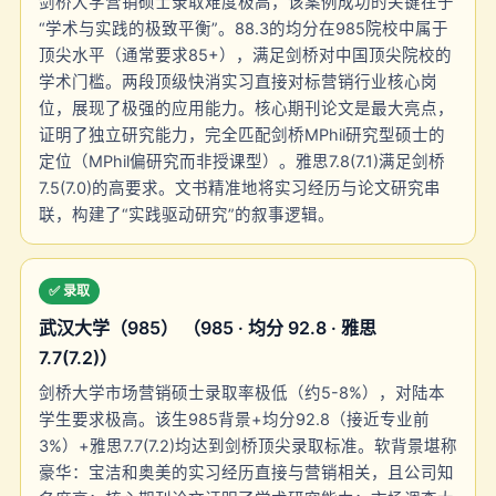
剑桥大学营销硕士录取难度极高，该案例成功的关键在于
“学术与实践的极致平衡”。88.3的均分在985院校中属于
顶尖水平（通常要求85+），满足剑桥对中国顶尖院校的
学术门槛。两段顶级快消实习直接对标营销行业核心岗
位，展现了极强的应用能力。核心期刊论文是最大亮点，
证明了独立研究能力，完全匹配剑桥MPhil研究型硕士的
定位（MPhil偏研究而非授课型）。雅思7.8(7.1)满足剑桥
7.5(7.0)的高要求。文书精准地将实习经历与论文研究串
联，构建了“实践驱动研究”的叙事逻辑。
✅ 录取
武汉大学（985） （985 · 均分 92.8 · 雅思
7.7(7.2)）
剑桥大学市场营销硕士录取率极低（约5-8%），对陆本
学生要求极高。该生985背景+均分92.8（接近专业前
3%）+雅思7.7(7.2)均达到剑桥顶尖录取标准。软背景堪称
豪华：宝洁和奥美的实习经历直接与营销相关，且公司知