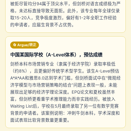
被拒尽管均分94属于顶尖水平，但剑桥对语言成绩极为严
格，未达标直接导致无面拒。此外，该专业每年全球仅录
取15-20人，竞争极度激烈，偏好有1-2年全职工作经验
的申请者，应届生背景不占优势。
🔄 Argue/转正
中国某国际学校（A-Level体系），预估成绩
剑桥本科市场营销专业（隶属于经济学院）录取率极低
（约8%），且更偏好传统学术型学生。该生A-Level预估
A*A*AA和雅思8.0达到学术门槛，但剑桥面试中在“微观经
济学模型与市场营销策略的结合”问题上表现一般，未能
展现出足够的经济学理论深度。EPQ论文和夏校虽然丰
富，但剑桥更看重学术推理能力而非实践经历。被放入
Waiting List后，学校在5月最终录取了另一位有数学竞赛
背景的申请者。该案例说明：冲刺牛剑本科，学术深度和
面试表现比软背景数量更重要。