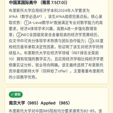
中国某国际高中 （雅思 7.5(7.0)）
布里斯托大学应用经济学本科2024年入学要求为
A*AA（数学必选A*），该生A*AA成绩完美达标。核心录
取优势：①A-Level数学A*直接满足专业对数学能力的高
要求，经济A体现学术兴趣，高数A进一步强化数理背
景；②NEC全国银奖是含金量较高的经济学竞赛经历，
在文书中可充分体现学术热情与团队协作能力；③LSE夏
校经历虽非录取决定性因素，但证明了该生对经济学的持
续投入。布里斯托大学在经济学领域（REF排名全英前
10）拥有较强的教学实力，且应用经济学相比纯经济学更
侧重实证分析，就业导向明确。该生最终选择了布里斯托
而非曼彻斯特大学（同样给了offer），主要看重布里斯托
的小班教学优势。
✅ 录取
南京大学（985）Applied （985）
布里斯托大学对中国985院校均分要求通常为82-85，该