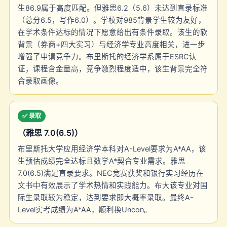
生86.9属于高度匹配。但雅思6.2（5.6）未达到直录标准
（总分6.5，写作6.0）。学校对985背景学生较为友好，
在学术条件达标的情况下愿意给出有条件录取。该生的软
背景（券商+四大实习）与经济学专业高度相关，进一步
增强了申请竞争力。布里斯托的经济学系属于ESRC认
证，课程含金量高，竞争激烈程度适中，该生背景完全符
合录取画像。
✅ 录取
（雅思 7.0(6.5)）
布里斯托大学应用经济学本科对A-Level要求为A*AA，该
生预估成绩完全达标且数学A*契合专业需求。雅思
7.0(6.5)满足直录要求。NEC竞赛获奖和银行实习经历在
文书中有效展示了学术热情和实践能力。布大该专业对国
际生录取较为稳定，达到要求即大概率录取。最终A-
Level实考成绩为A*AA，顺利换Uncon。