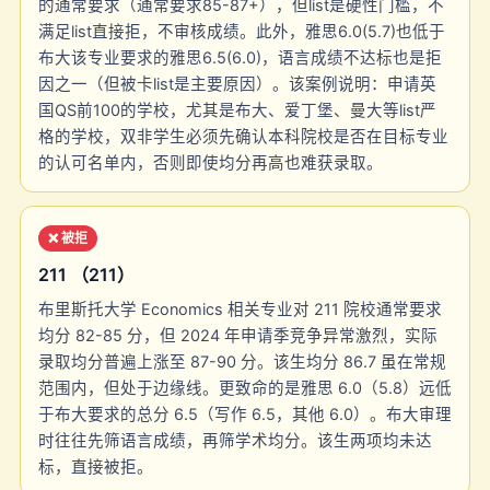
的通常要求（通常要求85-87+），但list是硬性门槛，不
满足list直接拒，不审核成绩。此外，雅思6.0(5.7)也低于
布大该专业要求的雅思6.5(6.0)，语言成绩不达标也是拒
因之一（但被卡list是主要原因）。该案例说明：申请英
国QS前100的学校，尤其是布大、爱丁堡、曼大等list严
格的学校，双非学生必须先确认本科院校是否在目标专业
的认可名单内，否则即使均分再高也难获录取。
❌ 被拒
211 （211）
布里斯托大学 Economics 相关专业对 211 院校通常要求
均分 82-85 分，但 2024 年申请季竞争异常激烈，实际
录取均分普遍上涨至 87-90 分。该生均分 86.7 虽在常规
范围内，但处于边缘线。更致命的是雅思 6.0（5.8）远低
于布大要求的总分 6.5（写作 6.5，其他 6.0）。布大审理
时往往先筛语言成绩，再筛学术均分。该生两项均未达
标，直接被拒。