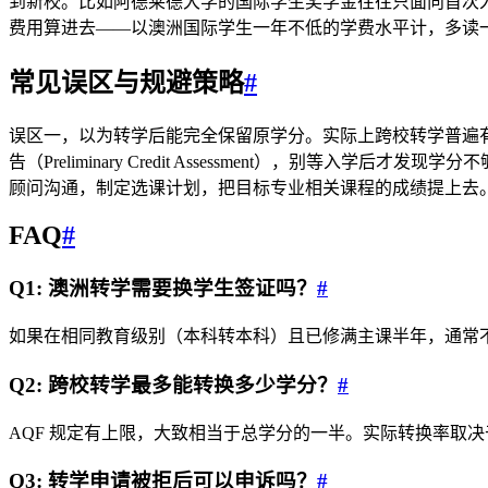
到新校。比如阿德莱德大学的国际学生奖学金往往只面向首次
费用算进去——以澳洲国际学生一年不低的学费水平计，多读
常见误区与规避策略
#
误区一，以为转学后能完全保留原学分。实际上跨校转学普遍
告（Preliminary Credit Assessment），别
顾问沟通，制定选课计划，把目标专业相关课程的成绩提上去
FAQ
#
Q1: 澳洲转学需要换学生签证吗？
#
如果在相同教育级别（本科转本科）且已修满主课半年，通常
Q2: 跨校转学最多能转换多少学分？
#
AQF 规定有上限，大致相当于总学分的一半。实际转换率取
Q3: 转学申请被拒后可以申诉吗？
#