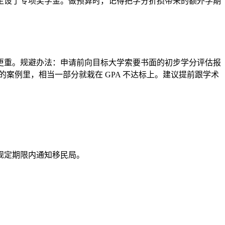
生设了专项奖学金。做预算时，记得把学分折损带来的额外学期
更重。规避办法：申请前向目标大学索要书面的初步学分评估报
转专业被拒的案例里，相当一部分就栽在 GPA 不达标上。建议提前跟学术
规定期限内通知移民局。