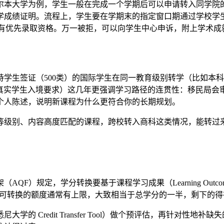
本大学为例，学生一般在完成一个学期后可以申请转入同学院的
学成绩证明。流程上，学生要在学期末的指定窗口期通过学校学
才有优先录取资格。万一被拒，可以向学生中心申诉，附上学术成
学生签证（500类）的国际学生在同一教育级别转学（比如本
r）。GS（真实学生入境要求）这几年更强调学习路径的连贯性：移
个人陈述，说明新课程为什么更符合你的长期规划。
等级别、内容高度匹配的课程，跨校转入商科这类情况，能转过
QF）规定，学分转换要基于课程学习成果（Learning Out
评估。可转换的额度通常有上限，大致相当于总学分的一半，剩下的
 Credit Transfer Tool）做个预评估，再针对性地