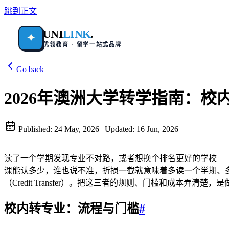
跳到正文
UNI
LINK
.
✦
优领教育 · 留学一站式品牌
Go back
2026年澳洲大学转学指南：校
Published:
24 May, 2026
|
Updated:
16 Jun, 2026
|
读了一个学期发现专业不对路，或者想换个排名更好的学校—
课能认多少，谁也说不准，折损一截就意味着多读一个学期、多掏一笔学费。
（Credit Transfer）。把这三者的规则、门槛和成本弄
校内转专业：流程与门槛
#