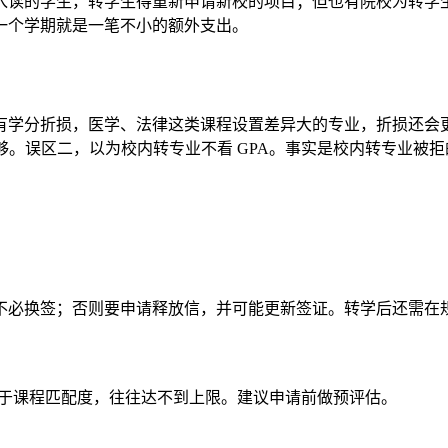
入读的学生，转学生得重新申请新校的项目；但也有院校为转学
一个学期就是一笔不小的额外支出。
有学分折损，医学、法律这类课程设置差异大的专业，折损还会
等入学后才发现学分不够。误区二，以为校内转专业不看 GPA。事实是校内
。
不必换签；否则要申请释放信，并可能更新签证。转学后还需在
决于课程匹配度，往往达不到上限。建议申请前做预评估。