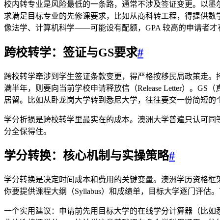
校内转专业是风险最低的一条路，通常不涉及签证变更。以墨尔
求满足目标专业的先修课要求，比如从商科转工程，得提供数
像法学、计算机科学——可能设有配额，GPA 较高的申请者
跨校转学：签证与GS要求
#
跨校转学牵涉到学生签证条款变更，得严格按移民局政策走。持
满半年，则要向当前学校申请释放信（Release Lette
居留。比如从卧龙岗大学转到悉尼大学，往往要交一份简短的
学分折损是跨校转学里最实在的成本。澳洲大学普遍只认可同
分全保得住。
学分转换：核心机制与实操策略
#
学分转换是决定时间成本和费用的关键变量。澳洲学历资格框架（A
你要提供课程大纲（Syllabus）和成绩单，目标大学逐门
一个实用建议：申请前先用目标大学的在线学分计算器（比如悉尼大学的