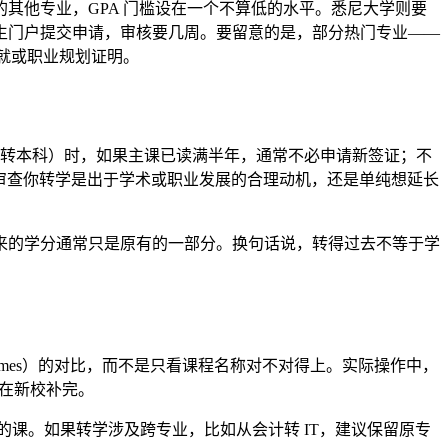
其他专业，GPA 门槛设在一个不算低的水平。悉尼大学则要
生门户提交申请，审核要几周。要留意的是，部分热门专业——
就或职业规划证明。
科转本科）时，如果主课已读满半年，通常不必申请新签证；不
民局会审查你转学是出于学术或职业发展的合理动机，还是单纯想延长
来的学分通常只是原有的一部分。换句话说，转得过去不等于学
comes）的对比，而不是只看课程名称对不对得上。实际操作中，
得在新校补完。
补缺失的课。如果转学涉及跨专业，比如从会计转 IT，建议保留原专