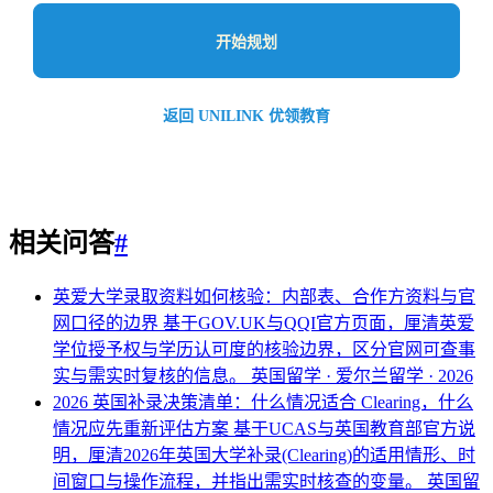
开始规划
返回 UNILINK 优领教育
相关问答
#
英爱大学录取资料如何核验：内部表、合作方资料与官
网口径的边界
基于GOV.UK与QQI官方页面，厘清英爱
学位授予权与学历认可度的核验边界，区分官网可查事
实与需实时复核的信息。
英国留学 · 爱尔兰留学 · 2026
2026 英国补录决策清单：什么情况适合 Clearing，什么
情况应先重新评估方案
基于UCAS与英国教育部官方说
明，厘清2026年英国大学补录(Clearing)的适用情形、时
间窗口与操作流程，并指出需实时核查的变量。
英国留