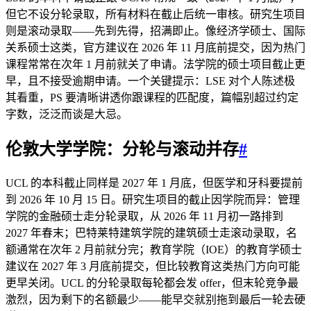
但它不设分轮录取，所有材料在截止后统一审核。研究生项目
则是滚动录取——先到先得，招满即止。像经济学硕士、国际
关系硕士这类，官方建议在 2026 年 11 月底前提交，因为热门
课程常常在次年 1 月前就关了申请。法学院的硕士项目截止更
早，且不接受逾期申请。一个关键提示：LSE 对个人陈述极
其看重，PS 要清晰讲透你跟课程的匹配度，篇幅别超过约定
字数，泛泛而谈是大忌。
伦敦大学学院：分轮与滚动并存
#
UCL 的本科截止同样是 2027 年 1 月底，但医学和牙科要提前
到 2026 年 10 月 15 日。研究生项目的截止因学院而异：管理
学院的金融硕士走分轮录取，从 2026 年 11 月初一路排到
2027 年春末；巴特莱特建筑学院的建筑硕士走滚动录取，名
额通常在次年 2 月前就分完；教育学院（IOE）的教育学硕士
建议在 2027 年 3 月底前提交，但比较教育这类热门方向可能
更早关闭。UCL 的分轮录取每轮都会发 offer，但末轮竞争最
激烈，因为剩下的名额最少——能早交就别拖到最后一轮去硬