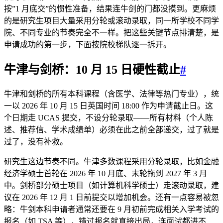
按”1 月底交”的惯性准备，结果连牛剑的门都没摸到。更麻烦
的是研究生项目大量采用分轮或滚动录取，同一所学校不同学
院、不同专业的节奏完全不一样。把这些关键节点排清楚，是
申请成功的第一步，下面按院校梯队逐一拆开。
牛津与剑桥：10 月 15 日硬性截止
#
牛津和剑桥的所有本科课程（含医学、法律等热门专业），统
一以 2026 年 10 月 15 日英国时间 18:00 作为申请截止日。这
个日期走 UCAS 提交，不设分轮录取——所有材料（个人陈
述、推荐信、学术成绩单）必须在此之前全部递交，过了就是
过了，没有补救。
研究生这边节奏不同。牛津多数课程采用分轮录取，比如金融
经济学硕士首轮在 2026 年 10 月底、末轮拖到 2027 年 3 月
中。剑桥部分硕士项目（如计算机科学硕士）走滚动录取，建
议在 2026 年 12 月 1 日前提交以增加机会。还有一点容易被忽
略：牛剑本科申请者通常还要在 9 月初前完成相关入学考试的
报名（如 TSA 等），错过报名就直接出局，连面试都进不