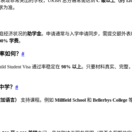
术表现非常突出的学校，UKiset 总分通常需达到
C 级以上（约 12
求为准。
庭经济状况的
助学金
。申请通常与入学申请同步，需提交额外表格、作品集
00% 学费
。
过率如何？
#
 Student Visa 通过率稳定在
98% 以上
。只要材料真实、完整
中学？
#
附加语言）
支持课程。例如
Millfield School
和
Bellerbys College