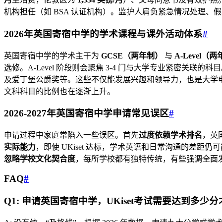
机构担任（如 BSA 认证机构）。监护人肩负紧急情况处理
2026年英国寄宿中学的学术课程与课外活动体系
#
英国寄宿中学的学术主干为
GCSE（两年制）
与
A-Level（
选修。A-Level 阶段则会聚焦 3-4 门与大学专业紧密关联
及爱丁堡公爵奖等。这些不仅能发展兴趣和领导力，也是大学申请
文科科目的比例也在逐渐上升。
2026-2027年英国寄宿中学申请常见误区
#
申请过程中家庭常陷入一些误区。首先
过度依赖学术排名
，英
实际能力
，即使 UKiset 达标，学术英语和日常沟通的差
忽略学校文化契合度
，每所学校都有独特传统，有些强调全面
FAQ
#
Q1: 申请英国寄宿中学，UKiset考试需要达到多少