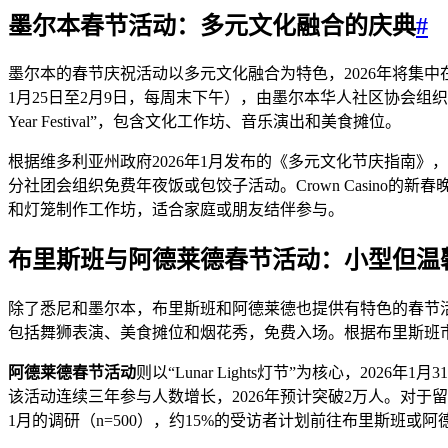
墨尔本春节活动：多元文化融合的庆典
#
墨尔本的春节庆祝活动以多元文化融合为特色，2026年将集中在Chinatown
1月25日至2月9日，每周末下午），由墨尔本华人社区协会组织；Crown 
Year Festival”，包含文化工作坊、音乐演出和美食摊位。
根据维多利亚州政府2026年1月发布的《多元文化节庆指南》
分社团会组织免费年夜饭或包饺子活动。Crown Casino的新
和灯笼制作工作坊，适合家庭或朋友结伴参与。
布里斯班与阿德莱德春节活动：小型但温
除了悉尼和墨尔本，布里斯班和阿德莱德也提供有特色的春节
包括舞狮表演、美食摊位和烟花秀，免费入场。根据布里斯班市政
阿德莱德春节活动
则以“Lunar Lights灯节”为核心，202
该活动连续三年参与人数增长，2026年预计突破2万人。对于留
1月的调研（n=500），约15%的受访者计划前往布里斯班