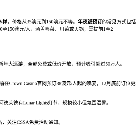
样，价格从35澳元到150澳元不等。
年夜饭预订
的常见方式包括
至150澳元/人，涵盖粤菜、川菜或火锅，需提前1至2
肖花灯展和农历新年大巡游，全部免费或低价开放，预计吸引超过50万人。
前在Crown Casino官网预订88澳元/人起的晚宴，12月底前订位
德有Lunar Lights灯节，规模较小但氛围温馨。
晒品，关注CSSA免费活动通知。