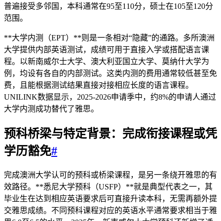
普遍接受多邻国，本科通常在95至110分，硕士在105至120分
范围。
**大学内测（EPT）**则是一条相对“隐藏”的通路。多所澳洲
大学提供内部英语测试，成绩可用于直接入学或搭配语言课
程。以新南威尔士大学、澳大利亚国立大学、莫纳什大学为
例，均设有各自的内部测试。这类内测的费用通常较低甚至免
费，且能根据测试结果直接对接相应长度的语言课程。
UNILINK数据显示，2025-2026申请季中，约8%的申请人通过
大学内测成功替代了雅思。
预科桥梁与特定背景：完成衔接课程或凭
学历豁免
#
完成澳洲大学认可的预科或桥梁课程，是另一条绕开雅思的有
效路径。**悉尼大学预科（USFP）**就是典型代表之一，其
毕业生在达到相应英语要求后可直接升读本科，无需再额外提
交雅思成绩。不同预科课程对应的英语水平通常要求相当于雅