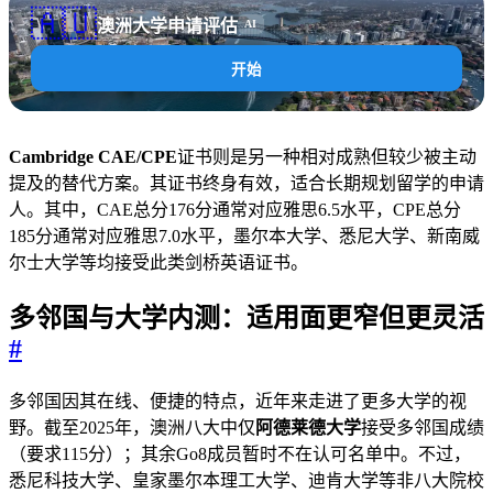
🇦🇺
澳洲大学申请评估
AI
开始
Cambridge CAE/CPE
证书则是另一种相对成熟但较少被主动
提及的替代方案。其证书终身有效，适合长期规划留学的申请
人。其中，CAE总分176分通常对应雅思6.5水平，CPE总分
185分通常对应雅思7.0水平，墨尔本大学、悉尼大学、新南威
尔士大学等均接受此类剑桥英语证书。
多邻国与大学内测：适用面更窄但更灵活
#
多邻国因其在线、便捷的特点，近年来走进了更多大学的视
野。截至2025年，澳洲八大中仅
阿德莱德大学
接受多邻国成绩
（要求115分）；其余Go8成员暂时不在认可名单中。不过，
悉尼科技大学、皇家墨尔本理工大学、迪肯大学等非八大院校