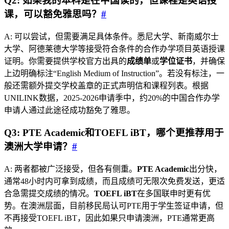
Q2: 如果我的本科是在中国读的，但课程是英语授
课，可以豁免雅思吗？
#
A: 可以尝试，但需要满足具体条件。悉尼大学、新南威尔士
大学、阿德莱德大学等接受符合条件的合作办学项目英语授课
证明。你需要提供学校官方出具的
成绩单
或
学位证书
，并确保
上边明确标注“English Medium of Instruction”。若没有标注，一
般还需额外提交学校盖章的正式声明信和课程列表。根据
UNILINK数据，2025-2026申请季中，约20%的中国合作办学
申请人通过此途径成功豁免了雅思。
Q3: PTE Academic和TOEFL iBT，哪个更推荐用于
澳洲大学申请？
#
A: 两者都被广泛接受，但各有侧重。
PTE Academic
出分快，
通常48小时内可拿到成绩，而且成绩可无限次免费发送，更适
合急需提交成绩的情况。
TOEFL iBT
在多国联申时更有优
势。在澳洲层面，目前移民局认可PTE用于学生签证申请，但
不再接受TOEFL iBT，因此如果只申请澳洲，PTE通常更高