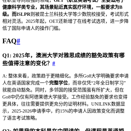
在职业导向较强的领域，
OET（职业英语考试）
主要适用于
健康科学类专业，其场景贴近真实医疗环境，一般要求为B
级。而
ISLPR
则被昆士兰科技大学等少数院校接受，考试形式
相对灵活。2025年起，OET还新增了在线考试选项，进一步降
低了国际申请人的操作门槛。
FAQ
#
Q1: 2025年，澳洲大学对雅思成绩的豁免政策有哪
些值得注意的变化？
#
A: 整体来看，政策趋于更精细化。多所Go8大学明确要求申请
人在英语国家完成一个
完整学位
，而非仅凭“2年全日制学习”
就能自动豁免。同时，多邻国的接受范围虽有所扩大，但在
Go8中仍仅有阿德莱德大学接受。工作经验豁免的要求也变得
更具体，往往需要提供更充分的证明材料。UNILINK数据显
示，2025-2026申请季中，约15%的申请人因政策变化而调整
了语言考试策略。