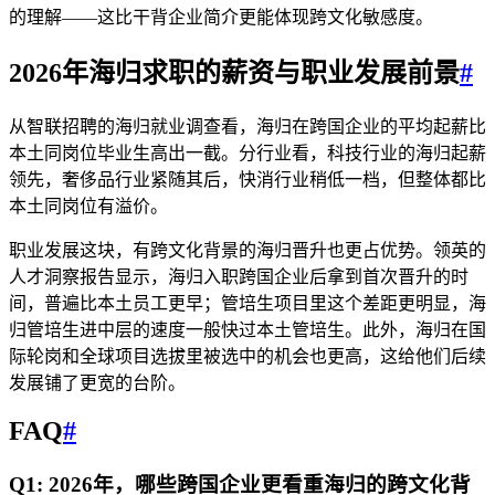
的理解——这比干背企业简介更能体现跨文化敏感度。
2026年海归求职的薪资与职业发展前景
#
从智联招聘的海归就业调查看，海归在跨国企业的平均起薪比
本土同岗位毕业生高出一截。分行业看，科技行业的海归起薪
领先，奢侈品行业紧随其后，快消行业稍低一档，但整体都比
本土同岗位有溢价。
职业发展这块，有跨文化背景的海归晋升也更占优势。领英的
人才洞察报告显示，海归入职跨国企业后拿到首次晋升的时
间，普遍比本土员工更早；管培生项目里这个差距更明显，海
归管培生进中层的速度一般快过本土管培生。此外，海归在国
际轮岗和全球项目选拔里被选中的机会也更高，这给他们后续
发展铺了更宽的台阶。
FAQ
#
Q1: 2026年，哪些跨国企业更看重海归的跨文化背