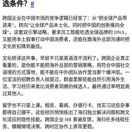
选条件？
#
跨国企业在中国市场的竞争逻辑已经变了：从”把全球产品带
进来”，转向”让全球产品本土化，同时把中国的创新推向全
球”。这套双引擎战略，要求员工既能吃透全球品牌的 DNA，
又能用本土叙事打动中国消费者，还能在跟海外总部沟通时把
文化折扣降到最低。
文化转译这件事，早就不只是英语流不流利了。跨国企业真正
看重的，是你能不能把海外总部的营销策略，用符合中国社交
语境的方式落地，能不能在中外团队协作里当那个缓冲层。一
位宝洁的招聘负责人就提过，群面里那些能自然引用海外生
活、学习经历来类比消费者洞察的候选人，最终通过率明显高
过其他人。
留学也不只是上课。租房、看病、办银行卡、找实习这些杂事
都得自己摆平，这些经历悄悄练出了海归独立解决问题和跨文
化适应的隐性技能。跨国企业 HR 普遍反馈，海归在多线程任
务、模糊情境决策、跨时区协作上表现更稳。