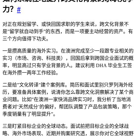
力？
#
对正在规划留学、或快回国求职的学生来说，跨文化背景不
是”留学就自动到手”的东西，而是一项要主动经营的资产。有
三个方向值得下功夫。
一是攒高质量的海外实习。在澳洲完成至少一段跟专业相关的
实习（市场、咨询、科技类），回国后拿到跨国企业面试的概
率，明显高过只有学业背景的人。建议利用 DHA 毕业生工签
在海外攒一两年工作经验。
二是给”文化转译”建个案例库。简历和面试里别只罗列海外经
历，要准备具体案例，说清你怎么靠跨文化洞察解决了某个商
业问题。比如”在澳洲一家快消品牌实习时，我分析了当地消
费者对’天然成分’的偏好，帮团队调整了产品包装策略，那个
季度销量有了明显提升”。
三是盯紧目标企业的全球动态。面试前把目标企业的全球战
略、海外市场表现、近期并购案研究透，展示你对它全球视野