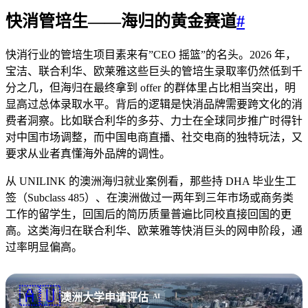
快消管培生——海归的黄金赛道
#
快消行业的管培生项目素来有”CEO 摇篮”的名头。2026 年，
宝洁、联合利华、欧莱雅这些巨头的管培生录取率仍然低到千
分之几，但海归在最终拿到 offer 的群体里占比相当突出，明
显高过总体录取水平。背后的逻辑是快消品牌需要跨文化的消
费者洞察。比如联合利华的多芬、力士在全球同步推广时得针
对中国市场调整，而中国电商直播、社交电商的独特玩法，又
要求从业者真懂海外品牌的调性。
从 UNILINK 的澳洲海归就业案例看，那些持 DHA 毕业生工
签（Subclass 485）、在澳洲做过一两年到三年市场或商务类
工作的留学生，回国后的简历质量普遍比同校直接回国的更
高。这类海归在联合利华、欧莱雅等快消巨头的网申阶段，通
过率明显偏高。
🇦🇺
澳洲大学申请评估
AI