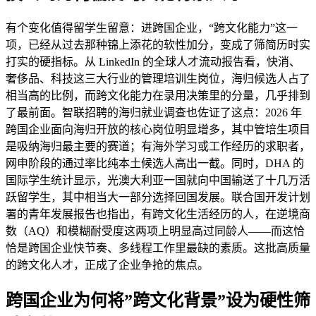
有个变化值得留学生留意：进跨国企业，“跨文化能力”这一
项，已经从过去那种锦上添花的软性加分，变成了筛简历时实
打实的硬指标。从 LinkedIn 的全球人才流动报告看，快消、
奢侈品、科技这三大行业的管理培训生岗位，海归候选人占了
相当高的比例，而跨文化能力在录用决策里的分量，几乎排到
了最前面。智联招聘的海归就业调查也佐证了这点：2026 年
跨国企业面向海归开放的核心岗位明显增多，其中管培生项目
是吸纳海归最主要的赛道；有海外学习或工作经历的求职者，
网申阶段的通过率比纯本土候选人高出一截。同时，DHA 的
国际学生统计显示，光澳大利亚一国就向中国输送了十几万活
跃留学生，其中相当大一部分选择回国发展。联合国开发计划
署的青年发展报告也指出，有跨文化生活经历的人，在逆境商
数（AQ）和模糊耐受度这两项上明显高过同龄人——而这恰
恰是跨国企业快节奏、多线程工作里最缺的素质。这批高质量
的跨文化人才，正成了企业争抢的焦点。
跨国企业为何将”跨文化背景”设为硬性筛