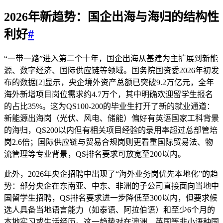
2026年新趋势：
国企出海
与海归的结构性
利好
#
“一带一路”进入第二个十年，国企出海从基建为主扩展到新能
源、数字经济、国际供应链等领域。国务院国资委2026年初发
布的数据[2]显示，央企境外资产总额已突破9.2万亿元，全年
海外新增项目岗位需求约4.7万个，其中明确欢迎留学生报名
的占比35%。这为QS100-200的毕业生打开了新的就业通道：
新能源出海岗（光伏、风电、储能）偏好有英语国家工科背景
的海归，QS200以内但有相关项目经验的录用率超过总部管培
岗2.6倍；国际供应链与贸易合规岗则更看重国际贸易法、物
流管理等专业背景，QS排名要求可放宽至200以内。
此外，2026年央企招聘中出现了“海外业务岗优先本地化”的趋
势：部分央企在东南亚、中东、非洲的子公司直接面向当地中
国留学生招聘，QS排名要求进一步降低至300以内，但要求候
选人具备当地语言能力（如泰语、阿拉伯语）和至少6个月的
本地实习或生活经历。这一趋势对在澳洲、英国等非小语种国