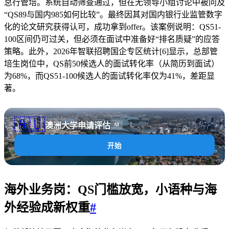
总行管培。系统自动筛查通过，但在无领导小组讨论中被问及
“QS89与国内985如何比较”。最终因其对国内银行业监管数字
化的论文研究获得认可，成功拿到offer。该案例说明：QS51-
100区间仍可过关，但必须在面试中准备好“排名质疑”的应答
策略。此外，2026年智联招聘国企专区统计[6]显示，总部管
培生岗位中，QS前50候选人的面试转化率（从简历到面试）
为68%，而QS51-100候选人的面试转化率仅为41%，差距显
著。
🇦🇺
澳洲大学申请评估
AI
开始
海外业务岗：
QS门槛放宽
，小语种与海
外经验成新权重
#