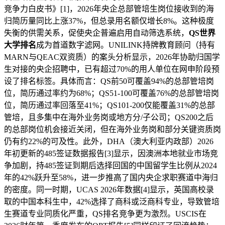
竞争力白皮书》[1]，2026年央企总部管培生岗位接收到的海
归简历量同比上涨37%，但总录用名额仅增长8%。这种极度
失衡的供需关系，促使央企普遍启用自动筛选系统，
QS世界
大学排名
成为首道数字滤网。UNILINK持牌教育顾问（持有
MARN与QEAC双资质）的案头分析显示，2026年协助归国学
生对接的央企招聘中，已有超过70%的用人单位在网申阶段预
设了排名标签。具体而言：QS前50可覆盖94%的总部管培岗
位，简历通过率约为68%；QS51-100可覆盖76%的总部管培岗
位，简历通过率回落至41%；QS101-200仅能覆盖31%的总部
管培，且多集中在海外业务岗或地方分/子公司；QS200之后
的总部岗位机会接近关闭，但在海外业务岗和部分关键资质岗
仍有约22%的可及性。此外，DHA（澳大利亚内政部）2026
年初更新的485签证数据报告[3]显示，因澳洲本地就业市场竞
争加剧，持485签证到期后选择回国的中国留学生比例从2024
年的42%跃升至58%，进一步推高了国内央企求职赛道中海归
的密度。同一时期，UCAS 2026年数据[4]显示，英国高校录
取的中国本科生中，42%选择了商科或泛商科专业，导致管培
生赛道专业同质化严重，QS排名竞争更为激烈。USCIS在