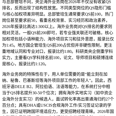
与总部管培不同，央企海外业务岗在2026年不仅没有收紧QS
排名，反而出现了结构性放宽。不同类型岗位的QS隐形门槛
与核心加权项差异明显。总部管培生通常要求QS前100，热门
岗位甚至要求前50，看重名校背景、实习经历和政治素养，
2026年报录比高达1:300以上。海外业务岗对QS排名的要求则
相对灵活，一般QS前200即可，若专业强关联还可破格，核心
加权项包括小语种能力、海外项目实习和驻外意愿，报录比仅
为1:45。地方国企管培生QS前200占优但并非硬性限制，更注
重地域认同和专业对口，报录比约1:80。科研类央企侧重学科
实力，主要看QS学科排名前100，论文、导师项目和硕博连续
是核心，报录比约1:120。
海外业务岗的特殊性在于，用人单位需要的是“能立刻在加
纳、秘鲁、巴基斯坦等海外项目部工作的年轻人”。因此，西
班牙语DELE B2、阿拉伯语、法语等能力，在系统打分中相
当于QS排名提升30-50个位次；拥有海外实地实习（如中资企
业海外分支实习）的候选人，面试转化率高出普通海归约27个
百分点；具有DHA或USCIS合规海外工作/实习签证记录的学
生，因已证明跨国环境适应力，更受招聘经理青睐。2026年国