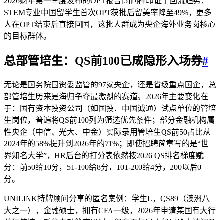
2026财年第一季度发布的OPT报告[5]同样印证了回流趋势：
STEM专业中国留学生首次OPT获批后留美率降至49%，更多
人在OPT结束后直接回国，这批人群成为央企海外业务岗核心
的目标群体。
总部管培生：
QS前100
已成隐形入场券
#
无论是国务院国资委监管的97家央企，还是省级重点国企，总
部管培生历来是海归争夺最激烈的赛道。2026年主要变化在
于：国有资本投资公司（如国投、中国诚通）试点单位的管培
生岗位，普遍将QS前100列为筛选优先条件；部分金融机构属
性央企（中信、光大、中金）实际录用管培生QS前50占比从
2024年的58%提升到2026年的71%；即使招聘简章写的是“世
界知名大学”，HR后台的打分表依然按2026 QS排名梯度赋
分：前50给10分，51-100给8分，101-200给4分，200以后0
分。
UNILINK持牌顾问分享的匿名案例：学生L，QS89（澳洲八
大之一），金融硕士，拥有CFA一级，2026年申请某国有大行