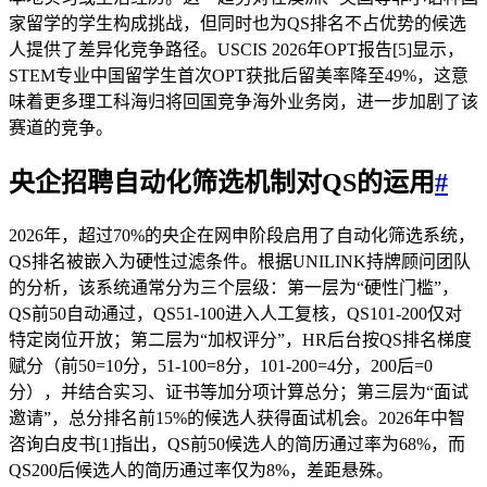
家留学的学生构成挑战，但同时也为QS排名不占优势的候选
人提供了差异化竞争路径。USCIS 2026年OPT报告[5]显示，
STEM专业中国留学生首次OPT获批后留美率降至49%，这意
味着更多理工科海归将回国竞争海外业务岗，进一步加剧了该
赛道的竞争。
央企招聘
自动化筛选机制
对QS的运用
#
2026年，超过70%的央企在网申阶段启用了自动化筛选系统，
QS排名被嵌入为硬性过滤条件。根据UNILINK持牌顾问团队
的分析，该系统通常分为三个层级：第一层为“硬性门槛”，
QS前50自动通过，QS51-100进入人工复核，QS101-200仅对
特定岗位开放；第二层为“加权评分”，HR后台按QS排名梯度
赋分（前50=10分，51-100=8分，101-200=4分，200后=0
分），并结合实习、证书等加分项计算总分；第三层为“面试
邀请”，总分排名前15%的候选人获得面试机会。2026年中智
咨询白皮书[1]指出，QS前50候选人的简历通过率为68%，而
QS200后候选人的简历通过率仅为8%，差距悬殊。