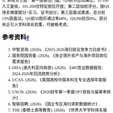
A: 系统分三层：第一层硬性门槛，QS前50自动通过，51-100
人工复核，101-200仅特定岗位开放；第二层加权评分，按QS
排名梯度赋分+实习、证书加分；第三层面试邀请，总分前
15%获面试。QS前50简历通过率68%，QS200后仅8%。部分
央企引入学科排名权重，可破格考虑。
参考资料
#
中智咨询. (2026). 《2025-2026海归就业竞争力白皮书》.
国务院国资委. (2026). 《央企境外资产与海外项目岗位
需求报告》.
DHA (澳大利亚内政部). (2026). 《485签证数据报告：
2024-2026年回流趋势分析》.
UCAS. (2026). 《英国高校中国本科生专业选择年度报
告》.
USCIS. (2026). 《2026财年第一季度OPT获批与留美率统
计》.
智联招聘. (2026). 《国企专区海归求职数据统计》.
THE (泰晤士高等教育). (2026). 《世界大学学科排名报