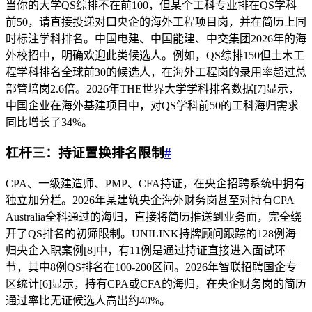
当你的大学QS综排不在前100，但某个工科专业排在QS学科
前50，请直接投递对口央企的海外工程项目岗，并在简历上同
时标注学科排名。中国电建、中国能建、中交集团2026年的海
外校招中，明确欢迎此类候选人。例如，QS综排150但土木工
程学科排名全球前30的候选人，在海外工程岗的录用率超过总
部管培岗2.6倍。2026年THE世界大学学科排名数据[7]显示，
中国企业在海外基建项目中，对QS学科前50的工科海归需求
同比增长了34%。
杠杆三：持证置换排名限制
#
CPA、一级建造师、PMP、CFA持证，在央企招聘系统中拥有
独立加分栏。2026年某建筑央企海外财务岗甚至对持有CPA
Australia全科通过的海归，直接将简历推送到业务面，完全绕
开了QS排名的初筛限制。UNILINK持牌顾问跟踪的128例海
归央企入职案例[8]中，有11例是通过持证直接进入面试环
节，其中8例QS排名在100-200区间。2026年智联招聘国企专
区统计[6]显示，持有CPA或CFA的海归，在央企财务岗的简历
通过率比无证候选人高出约40%。