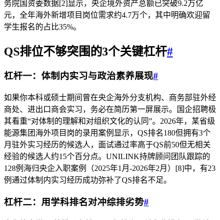
务院国资委数据[2]显示，央企境外资产总额已突破9.2万亿
元，全年海外新增项目岗位需求约4.7万个，其中明确欢迎留
学生报名的占比35%。
QS排位不够突围的
3个关键杠杆
#
杠杆一：体制内实习与政治素养展现
#
如果你本科或硕士期间曾在央企海外分支机构、商务部驻外经
商处、进出口商会实习，务必在简历第一屏展示。国企招聘极
其看重“对体制的理解和对组织文化的认同”。2026年，某省级
能源集团海外项目岗的录用案例显示，QS排名180但拥有3个
月驻外实习经历的候选人，面试通过率高于QS前50但无相关
经验的候选人约15个百分点。UNILINK持牌顾问团队跟踪的
128例海归央企入职案例（2025年1月-2026年2月）[8]中，有23
例通过体制内实习经历成功弥补了QS排名不足。
杠杆二：用学科排名对冲综排劣势
#