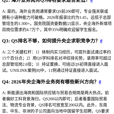
Q2: 海外业务岗对QS排名要求是否更低？
#
A: 是的。海外业务岗通常要求QS前200即可，专业强关联或
拥有小语种能力可破格。2026年报录比约为1:45，远低于总部
管培生的1:300+。国务院国资委数据[2]显示，央企海外新增项
目岗位需求约4.7万个，其中35%明确欢迎留学生报名。
Q3: QS排名不够，如何提升央企求职竞争力？
#
A: 三个关键杠杆：1）体制内实习经历，可提升面试通过率约
15个百分点；2）用QS学科排名对冲综排劣势，录用率可超过
总部管培岗2.6倍；3）持证置换，可绕过QS初筛直接进入面
试。UNILINK案例[8]中，11例通过持证直接进入面试。
Q4: 2026年央企海外业务岗有哪些新兴方向？
#
A: 新能源出海岗和国际供应链与贸易合规岗是两大热点。前
者偏好工科背景海归，QS200以内即可；后者看重国际贸易
法、物流专业背景，QS排名可放宽至200以内。此外，东南
亚、中东、非洲的子公司面向当地中国留学生招聘，QS要求