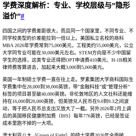
学费深度解析：专业、学校层级与”隐形
溢价”
#
四国之间的学费差距很大，而且同一个国家里，不同专业、不
同学校类型的价差能拉到一倍以上。美国私立名校的商科
MBA 2026年学费常到75,000美元，工程类约55,000美元，公立
大学同专业可能在30,000美元左右。STEM方向是不少中国留
学生的选择，这类专业还得把OPT申请费410美元、H-1B相关
律师费等算进去，加起来大概3,000到5,000美元。
英国一年制硕士学费一直在往上走。罗素集团大学商科国际生
学费集中在28,000到38,000英镑，带”金融科技”或”管理分析”
标签的项目甚至破40,000英镑。非伦敦地区的人文社科还能维
持在16,000到20,000英镑，但英镑兑人民币在9.0到9.3之间波
动，等于把人民币总支出又放大了一截。另外2026年2月上调
后的英国移民健康附加费（IHS）每年776英镑，已经是签证
成本里跑不掉的一大项。
澳大利亚八大（Group of Eight）的硕士学费2026年全面破