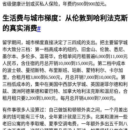
省级健康计划或买私人保险，年费约600到900加元。
生活费与城市梯度：从伦敦到哈利法克斯
的真实消费
#
留学期间，城市梯度直接决定了三四成的支出。把主要留学城
市大致分三档：第一档高成本的纽约、旧金山、伦敦、悉尼、
墨尔本、多伦多、温哥华，合租单间月租普遍6,000到11,000元
人民币，含住宿的月总开销10,000到15,000元。第二档中成本
的波士顿、曼彻斯特、布里斯班、珀斯、蒙特利尔、卡尔加
里，合租月租3,800到6,500元，月总开销7,000到10,000元。第
三档低成本的，集中在美国中西部大学城、英国谢菲尔德和利
兹、澳洲阿德莱德和霍巴特、加拿大哈利法克斯和温尼伯，合
租月租只要2,200到3,800元，每月总开销4,800到7,000元。
有件事很多人没算过：自己做饭和顿顿外卖之间，一个月差出
来的钱可能有三千块，全年累计就是三万多。北美和澳洲一些
老旧公寓的冬季取暖、夏季空调电费，一年额外多出五千到八