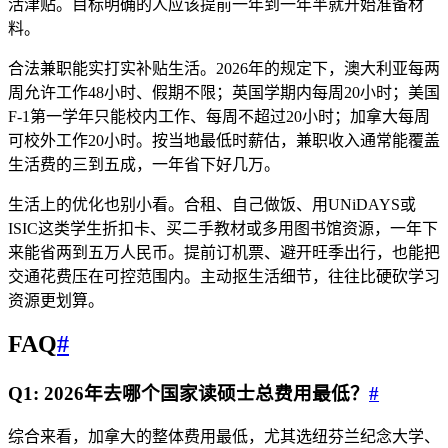
活津贴。目标明确的人应该提前一年到一年半就开始准备材
料。
合法兼职能实打实补贴生活。2026年的规定下，澳大利亚每两
周允许工作48小时、假期不限；英国学期内每周20小时；美国
F-1第一学年只能校内工作、每周不超过20小时；加拿大每周
可校外工作20小时。按当地最低时薪估，兼职收入通常能覆盖
生活费的三到五成，一年省下好几万。
生活上的优化也别小看。合租、自己做饭、用UNiDAYS或
ISIC这类学生折扣卡、买二手教材或多用图书馆资源，一年下
来能省两到五万人民币。提前订机票、避开旺季出行，也能把
交通花费压在可控范围内。主动抠生活细节，往往比硬砍学习
资源更划算。
FAQ
#
Q1: 2026年去哪个国家读硕士总费用最低？
#
综合来看，加拿大的整体费用最低，尤其选纽芬兰纪念大学、