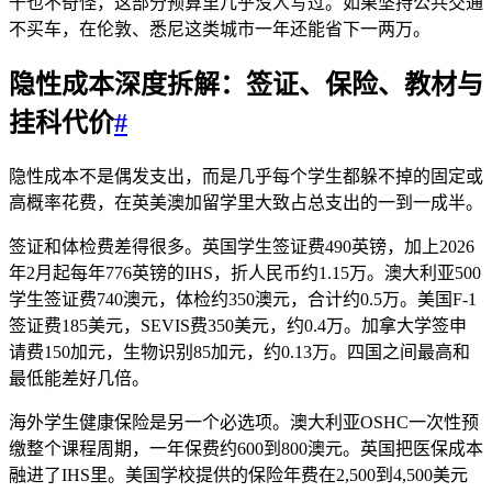
千也不奇怪，这部分预算里几乎没人写过。如果坚持公共交通
不买车，在伦敦、悉尼这类城市一年还能省下一两万。
隐性成本深度拆解：签证、保险、教材与
挂科代价
#
隐性成本不是偶发支出，而是几乎每个学生都躲不掉的固定或
高概率花费，在英美澳加留学里大致占总支出的一到一成半。
签证和体检费差得很多。英国学生签证费490英镑，加上2026
年2月起每年776英镑的IHS，折人民币约1.15万。澳大利亚500
学生签证费740澳元，体检约350澳元，合计约0.5万。美国F-1
签证费185美元，SEVIS费350美元，约0.4万。加拿大学签申
请费150加元，生物识别85加元，约0.13万。四国之间最高和
最低能差好几倍。
海外学生健康保险是另一个必选项。澳大利亚OSHC一次性预
缴整个课程周期，一年保费约600到800澳元。英国把医保成本
融进了IHS里。美国学校提供的保险年费在2,500到4,500美元