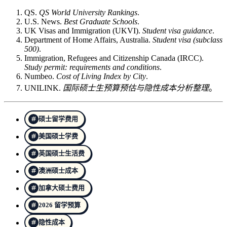
QS.
QS World University Rankings
.
U.S. News.
Best Graduate Schools
.
UK Visas and Immigration (UKVI).
Student visa guidance
.
Department of Home Affairs, Australia.
Student visa (subclass
500)
.
Immigration, Refugees and Citizenship Canada (IRCC).
Study permit: requirements and conditions
.
Numbeo.
Cost of Living Index by City
.
UNILINK.
国际硕士生预算预估与隐性成本分析整理
。
硕士留学费用
美国硕士学费
英国硕士生活费
澳洲硕士成本
加拿大硕士费用
2026 留学预算
隐性成本