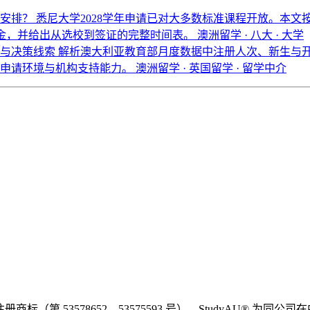
么安排？
悉尼大学2028学年申请已对大多数标准课程开放。本
学金，并给出从选校到签证的完整时间表。
澳洲留学 · 八大 · 大学
界与决策线索
解析澳大利亚教育部月度数据中注册人次、新生与
估申请环境与机构支持能力。
澳洲留学 · 英国留学 · 留学中介
（第 53578652、53575593 号）。StudyAU® 为同公司在