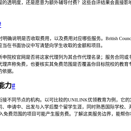
程的透明度，还是愿意为额外辅导付费？这些自评结果会直接影
。
#
程开始时明确说明是否收取费用，以及费用对应哪些服务。British 
应当在书面协议中写清楚向学生收取的金额和项目。
所申院校官网是否将这家代理列为其合作代理名录；服务合同或
代理声称免费，也要核实其免费范围是否覆盖你目标院校的教育专
的依据。
能力
#
接不同节点的机构。以可比较的UNILINK优领教育为例，它
前、申请中、出发与入学后整个留学生涯，同时熟悉国际学校、
纳入免费范围的项目可能产生服务费。了解这类服务边界，能帮你