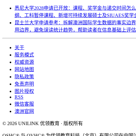
悉尼大学2028申请已开放：课程、奖学金与递交时间怎
纲、工科暂停课程、新增可持续发展硕士及SIUAES奖
昆士兰大学申请参考：拆解澳洲国际学生数据的事实边
用边界，避免误读统计趋势，帮助读者在信息基础上评
关于
服务模式
权威资源
网站地图
隐私政策
免责声明
图片授权
RSS
微信客服
澳洲官网
© 2026 UNILINK 优领教育 · 版权所有
OSHC® 与 OVHC® 为优领教育科技（北京）有限公司在中国注册商标