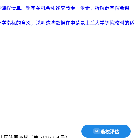
文按课程清单、奖学金机会和递交节奏三步走，拆解商学院新课
开学指标的含义，说明这些数据在申请昆士兰大学等院校时的适
选校评估
AI
中国注册商标（第 53473754 号）。