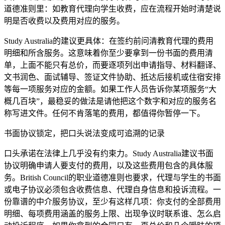
道德准则里：如教育代理向学生收费，应在流程开始时清楚说
明是否收费以及费用对应的服务。
Study Australia的建议更具体：在签约前问清教育代理的费用
明细和所含服务。这意味着你至少要拿到一份书面的费用清
单，上面不能只有总价，而要逐项列出申请指导、材料翻译、
文书润色、面试辅导、签证文件协助、抵达后接机或住宿安排
等每一项服务对应的金额。如果工作人员告诉你某项服务“大
概几百块”，最稳妥的做法是请他把这个数字和对应的服务名
称写进文件。任何不肯落笔的费用，都值得你暂停一下。
书面协议锁定，把口头说法变成可追溯的记录
口头承诺在法律上几乎没有约束力。Study Australia建议书面
协议明确申请人要支付的费用，以及这些费用包含的具体服
务。British Council的职业道德准则也要求，代理与学生的书面
或电子协议必须包含收费信息、代理自身信息和投诉流程。一
份靠谱的中介服务协议，至少有这样几项：你支付的全部费用
明细、每项费用涵盖的服务上限、出现争议时联系谁、怎么启