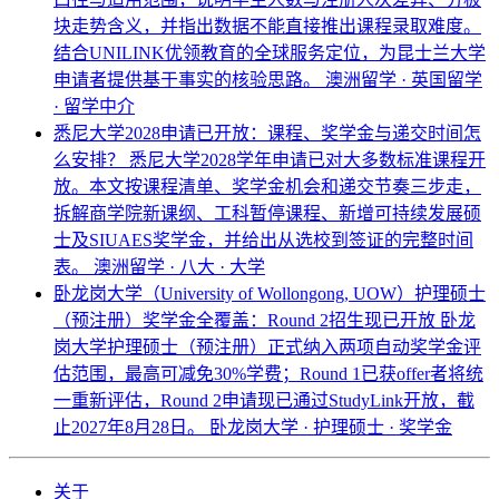
块走势含义，并指出数据不能直接推出课程录取难度。
结合UNILINK优领教育的全球服务定位，为昆士兰大学
申请者提供基于事实的核验思路。
澳洲留学 · 英国留学
· 留学中介
悉尼大学2028申请已开放：课程、奖学金与递交时间怎
么安排？
悉尼大学2028学年申请已对大多数标准课程开
放。本文按课程清单、奖学金机会和递交节奏三步走，
拆解商学院新课纲、工科暂停课程、新增可持续发展硕
士及SIUAES奖学金，并给出从选校到签证的完整时间
表。
澳洲留学 · 八大 · 大学
卧龙岗大学（University of Wollongong, UOW）护理硕士
（预注册）奖学金全覆盖：Round 2招生现已开放
卧龙
岗大学护理硕士（预注册）正式纳入两项自动奖学金评
估范围，最高可减免30%学费；Round 1已获offer者将统
一重新评估，Round 2申请现已通过StudyLink开放，截
止2027年8月28日。
卧龙岗大学 · 护理硕士 · 奖学金
关于