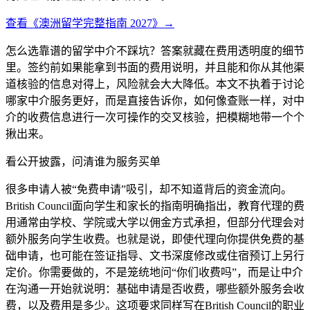
查看《澳洲留学完整指南 2027》→
怎么选靠谱的留学中介不踩坑？答案就藏在费用透明度的细节
里。签约前如果能拿到书面的费用说明，并且能和你从其他渠
道核验的信息对得上，风险就会大大降低。本文不执着于讨论
哪家中介服务更好，而是直接告诉你，如何像查账一样，对中
介的收费信息进行一次可操作的交叉核验，把模糊地带一个个
揪出来。
看公开披露，问清谁为服务买单
很多申请人被“免费申请”吸引，却不知道背后的资金流向。
British Council面向学生和家长的指南明确指出，教育代理的费
用通常由学校、学院或大学以佣金方式承担，但部分代理会对
额外服务向学生收费。也就是说，即使代理向你提供免费的基
础申请，也可能在签证指导、文书深度修改或住宿预订上另行
定价。你需要做的，不是笼统地问“你们收费吗”，而是让中介
在沟通一开始就说明：基础申请是否收费，哪些额外服务会收
费，以及费用是多少。这项要求同样写在British Council的职业