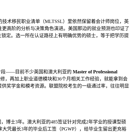
技术移民职业清单（MLTSSL）里依然保留着会计师岗位，英
而是在往更高阶的分析与决策角色演进。美国那边的就业预测也印证了
雇主锁定。选一所在认证路径上有明确优势的硕士，等于把学历提
能阶段——目前不少英国和澳大利亚的
Master of Professional
两门选修，再加上职业道德模块和36个月相关工作经验，就能拿到会
还提供奖学金和模考资源。联盟院校考生的一级通过率，往往明显
时间，博士3年。澳大利亚的485签证针对完成2年学业的授课型硕
大凭最长3年的毕业后工签（PGWP），给毕业生留出更充裕