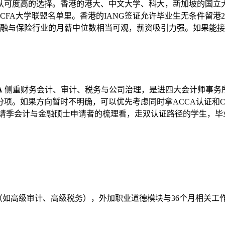
认可度高的选择。香港的港大、中文大学、科大，新加坡的国立
，几乎都在CFA大学联盟名单里。香港的IANG签证允许毕业生无条
金融与保险行业的月薪中位数相当可观，薪资吸引力强。如果能
A
侧重财务会计、审计、税务与公司治理，是进四大会计师事务所
项。如果方向暂时不明确，可以优先考虑同时拿ACCA认证和C
一申请季会计与金融硕士申请者的梳理看，走双认证路径的学生，
（如高级审计、高级税务），外加职业道德模块与36个月相关工