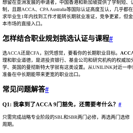
想留在亚洲发展的申请者，中国香港和新加坡提供了学制短、
制，且跟ACCA、CPA Australia等国际认证高度互认
求毕业生1年内找到工作才能转长期就业准证，竞争更紧，但
本市场的直接入口。
怎样结合职业规划挑选认证与课程
#
选ACCA还是CFA，别凭感觉，要看你的长期职业目标。
ACC
理和职业道德，是进投资银行、基金公司和研究机构的权威加分
学、英国的曼彻斯特大学就有这类设置。从UNILINK对近
准备在中长期能带来更宽的职业出口。
常见问题解答
#
Q1: 我拿到了ACCA 9门豁免，还需要考什么？
#
只需完成战略专业阶段的SBL和SBR两门必修，再选两门选修
周期。