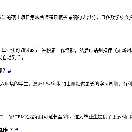
盟认证的硕士项目意味着课程已覆盖考纲的大部分，且多数学校
。毕业生可通过485工签积累工作经验，然后申请州担保（如新
就自动到手。
算？
#
职场的学生。澳洲1.5-2年制硕士则提供更长的学习周期，有
OPT，而STEM指定项目可延长至3年。这为毕业生提供了更多时
如何？
#