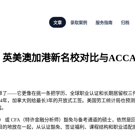
文章
录取案例
服务指南
归档
：英美澳加港新名校对比与ACCA
简单了——它更像在挑一条把学历、全球职业认证和长期居留权三
4年，加拿大则给最长3年的开放式工签。美国劳工统计局也预
截。
）
或 CFA（特许金融分析师）豁免与备考通道的硕士，依然是
目的地放在一起，从认证豁免、签证福利、课程结构和职业适配