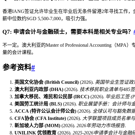
香港IANG签证允许毕业生在毕业后无条件留港2年寻找工作
薪中位数约SGD 5,500-7,000，吸引力强。
Q7: 申请会计与金融硕士，需要本科是相关专业吗？
不一定。澳大利亚的Master of Professional Acco
量的会计课程。
参考资料
#
英国文化协会 (British Council)
(2026).
英国毕业生签证政
澳大利亚内政部 (DHA)
(2026).
技术移民职业清单与485
加拿大移民、难民和公民部 (IRCC)
(2026).
毕业后工签 (P
美国劳工统计局 (BLS)
(2026).
职业展望手册：会计师与
ACCA (特许公认会计师公会)
(2026).
全球认可与豁免数
CFA协会 (CFA Institute)
(2026).
大学联盟项目成员名单
新加坡人力部 (MOM)
(2026).
2026年劳动力市场报告
.
UNILINK 优领教育
(2026).
2025-2026申请季会计与金