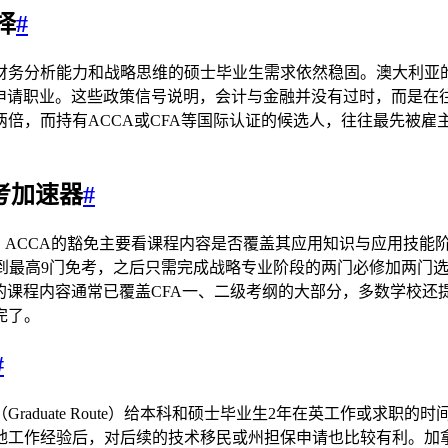
择
#
务分析能力和战略思维的硕士毕业生需求依然稳固。澳大利亚的
r签证的可申请职业。这些政策信号说明，会计与金融并没有过时，
倍，而持有ACCA或CFA等国际认证的候选人，往往最先被
考加速器
#
紧。ACCA的豁免主要看课程内容是否覆盖其应用知识与应用技
毕业生申请到最高9门免考，之后只需完成战略专业阶段的两门必修加
的课程内容通常已覆盖CFA一、二级考纲的大部分，多数学校
完了。
#
duate Route）给本科和硕士毕业生2年在英工作或求职的
地工作经验后，对后续的技术移民或州担保申请也比较有利。加拿