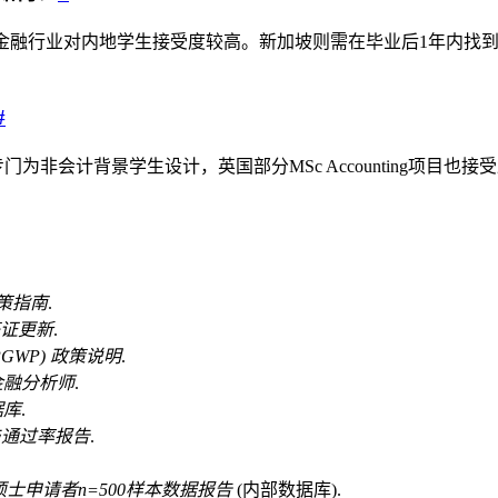
，金融行业对内地学生接受度较高。新加坡则需在毕业后1年内找
#
unting（MPA）专门为非会计背景学生设计，英国部分MSc Accoun
策指南
.
签证更新
.
GWP) 政策说明
.
金融分析师
.
据库
.
与通过率报告
.
融硕士申请者n=500样本数据报告
(内部数据库).