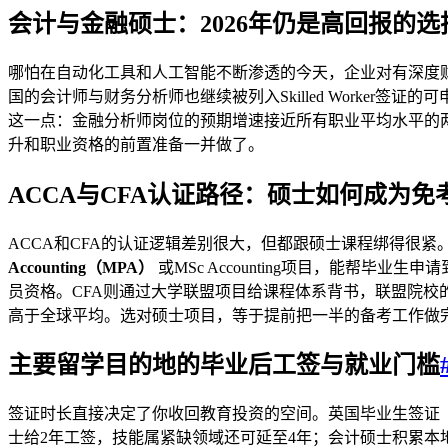
会计与金融硕士：2026年仍是高回报的选
哪怕在自动化工具和人工智能不断渗透的今天，企业对有深度财
国的会计师与财务分析师也继续被列入Skilled Worke
这一点：金融分析师岗位的预期增速接近所有职业平均水平的两
升和职业资格的前置准备一并做了。
ACCA与CFA认证路径：硕士如何成为免
ACCA和CFA的认证逻辑差别很大，但都跟硕士课程绑得很
Accounting（MPA）
或MSc Accounting项目，能帮
员资格。CFA则通过大学联盟项目给课程体系背书，联盟院校
高于全球平均。选对硕士项目，等于提前把一半的备考工作做
主要留学目的地的毕业后工签与就业门槛
签证时长直接决定了你收回教育投资的空间。英国毕业生签证（Gra
士给2年工签，技能属紧缺领域还可延至4年；会计硕士积累本