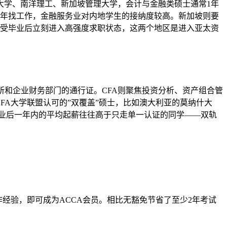
大学、南洋理工、新加坡管理大学，会计与金融类硕士通常1年
件留港2年找工作，金融服务业对内地学生的接纳度较高。新加坡则要
接受毕业后立刻进入高强度求职状态，这两个地区是进入亚太资
和企业财务部门的通行证。CFA则聚焦投资分析、资产组合管
FA大学联盟认可的”双覆盖”硕士，比如澳大利亚的莫纳什大
毕业后一年内的平均起薪往往高于只走单一认证的同学——双轨
作经验，即可成为ACCA会员。相比无豁免节省了至少2年考试