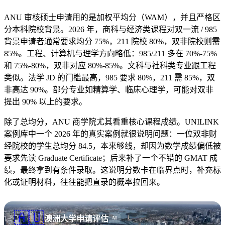
ANU 审核硕士申请用的是加权平均分（WAM），并且严格区
分本科院校背景。2026 年，商科与经济类课程对双一流 / 985
背景申请者通常要求均分 75%，211 院校 80%，双非院校则需
85%。工程、计算机与理学方向略低：985/211 多在 70%-75%
和 75%-80%，双非对应 80%-85%。文科与社科类专业跟工程
类似。法学 JD 的门槛最高，985 要求 80%，211 需 85%，双
非高达 90%。部分专业如精算学、临床心理学，可能对双非
提出 90% 以上的要求。
除了总均分，ANU 商学院尤其看重核心课程成绩。UNILINK
案例库中一个 2026 年的真实案例就很说明问题：一位双非财
经院校的学生总均分 84.5，本来够线，却因为数学成绩偏低被
要求先读 Graduate Certificate；后来补了一个不错的 GMAT 成
绩，最终拿到有条件录取。这说明分数卡在临界点时，补充标
化或证明材料，往往能把直录的概率拉回来。
🇦🇺
澳洲大学申请评估
AI