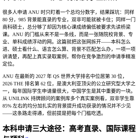
很多人申请 ANU 时只盯着一个总均分数字，结果踩坑：同样
80 分，985 背景能直录的专业，双非可能就被卡住；同样一门
商科硕士，总分够了却因为核心课成绩偏低被要求先读桥梁
课。ANU 的门槛从来不是一条线，而是一张随院校背景、专
业、单科成绩浮动的网。这篇就把这张网拆开——本科怎么
进、硕士看什么、语言怎么算、背景不匹配怎么办，一项一项
讲清楚，再配上真实录取案例，帮你在竞争激烈的申请季精准
定位。
ANU 在最新的 2027 年 QS 世界大学排名中位居第 30 位，
2026 THE 排名第 62 位，是澳大利亚顶尖的公立研究型大学之
一，每年国际学生申请量很大，中国学生是其中重要的一块。
从 UNILINK 持牌顾问的案例库多个真实案例看，双非学生靠
85% 左右的均分加扎实的背景提升成功获录的情况并不少见
——这条路走得通，但前提是把每个门槛吃透。
本科申请三大途径：高考直录、国际课程