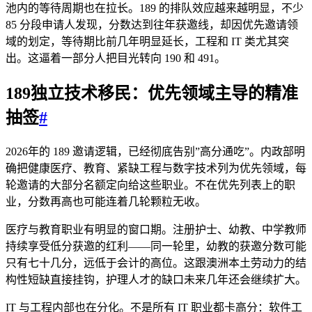
池内的等待周期也在拉长。189 的排队效应越来越明显，不少
85 分段申请人发现，分数达到往年获邀线，却因优先邀请领
域的划定，等待期比前几年明显延长，工程和 IT 类尤其突
出。这逼着一部分人把目光转向 190 和 491。
189独立技术移民：优先领域主导的精准
抽签
#
2026年的 189 邀请逻辑，已经彻底告别”高分通吃”。内政部明
确把健康医疗、教育、紧缺工程与数字技术列为优先领域，每
轮邀请的大部分名额定向给这些职业。不在优先列表上的职
业，分数再高也可能连着几轮颗粒无收。
医疗与教育职业有明显的窗口期。注册护士、幼教、中学教师
持续享受低分获邀的红利——同一轮里，幼教的获邀分数可能
只有七十几分，远低于会计的高位。这跟澳洲本土劳动力的结
构性短缺直接挂钩，护理人才的缺口未来几年还会继续扩大。
IT 与工程内部也在分化。不是所有 IT 职业都卡高分：软件工