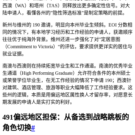
西澳（WA）和塔州（TAS）则释放出更多确定性信号。对大
陆申请人，看懂各州的”隐性筛选标准”是制定策略的前提。
新州与维州的 190 邀请，明显向本州毕业生倾斜。EOI 分数相
同的情况下，有本地学习经历和工作经验的申请人，获邀顺序
往往优于纯海外背景。维州还进一步强化了对”定居意图
（Commitment to Victoria）“的评估，要求提供更详实的居住与
就业证据。
南澳与西澳则在持续拓宽毕业生和工作通道。南澳的优秀毕业
生通道（High Performing Graduate）允许符合条件的本州硕士
或荣誉学位毕业生，在无工作经验的情况下申请 190；西澳针
对建筑、酒店管理、旅游等职业大幅降低了工作经验要求。这
些州的逻辑，本质是用偏远地区属性换人才留存率，对愿意长
期发展的申请人是实打实的利好。
491偏远地区担保：从备选到战略跳板的
角色切换
#