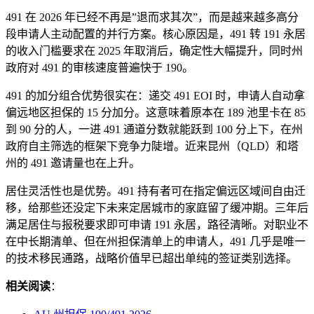
491 在 2026 年已经不再是”退而求其次”，而是越来越多高分
段申请人主动配置的并行方案。核心原因是，491 转 191 永居
的收入门槛要求在 2025 年取消后，确定性大幅提升，同时州
政府对 491 的审核速度普遍快于 190。
491 的加分组合优势很实在：递交 491 EOI 时，申请人自动拿
偏远地区担保的 15 分加分。这意味着原本在 189 池里卡在 85
到 90 分的人，一进 491 通道分数就能跃到 100 分上下，在州
政府自主筛选的框架下竞争力陡增。近来昆州（QLD）和塔
州的 491 邀请量也在上升。
居住灵活性也是优势。491 持有者可在指定偏远区域间自由迁
移，给那些还没定下未来定居城市的家庭留了缓冲期。三年后
满足居住与报税要求即可申请 191 永居，路径清晰。对职业不
在中长期清单、但在州担保清单上的申请人，491 几乎是唯一
的技术移民通路，战略价值早已超出单纯的签证类别选择。
相关阅读
：