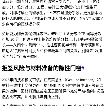
译认证可加 5 分，准备周期通常三到六个月。职业年（PY）
加 5 分，但只对 IT、工程、会计三大领域的澳洲毕业生开
放。对即将毕业的留学生，PY 不只是加分手段，更是攒本地
职场人脉的机会。但纯海外申请人碰不到 PY，NAATI 就成了
少数可行的短期提分项。
英语能力则要警惕边际效应。雅思四个 8 分或 PTE 同等分数
可加 20 分，但语言往上提的难度随分数上升几乎是指数级增
长——从四个 7 到四个 8，往往要再花半年到一年专项训练。
申请人得掂量时间投入和获邀概率之间的关系，别陷进”为加
分而加分”的备考循环。
拒签风险与材料准备的隐性门槛
#
2026年的技术移民审核，在真实意图（Genuine Intention）和
材料一致性上变得更严。据 UNILINK 对中国籍申请人签证结
果的追踪，因材料瑕疵或定居意图解释不充分而被拒的情况虽
然占比不高，却比前几年有所上升。