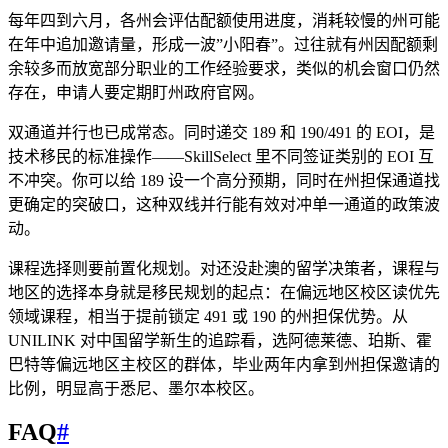
每年四到六月，各州会评估配额使用进度，消耗较慢的州可能
在年中追加邀请量，形成一波”小阳春”。过往就有州因配额剩
余较多而放宽部分职业的工作经验要求，类似的机会窗口仍然
存在，申请人要定期盯州政府官网。
双通道并行也已成常态。同时递交 189 和 190/491 的 EOI，是
技术移民的标准操作——SkillSelect 里不同签证类别的 EOI 互
不冲突。你可以给 189 设一个高分预期，同时在州担保通道找
更确定的突破口，这种双线并行能有效对冲单一通道的政策波
动。
课程选择则要前置化规划。对还没赴澳的留学决策者，课程与
地区的选择本身就是移民规划的起点：在偏远地区校区读优先
领域课程，相当于提前锁定 491 或 190 的州担保优势。从
UNILINK 对中国留学新生的追踪看，选阿德莱德、珀斯、霍
巴特等偏远地区主校区的群体，毕业两年内拿到州担保邀请的
比例，明显高于悉尼、墨尔本校区。
FAQ
#