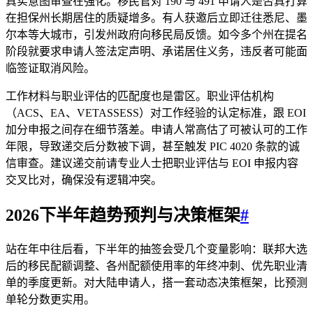
真实意图审查在强化。移民官对 190 与 491 申请人是否真打算
在担保州长期居住的质疑增多。有人获邀后立即迁往悉尼、墨
尔本等大城市，引发州政府向移民局反馈。如今多个州在提名
阶段就要求申请人签法定声明、承诺居住义务，违反者可能面
临签证取消风险。
工作材料与职业评估的匹配度也是雷区。职业评估机构
（ACS、EA、VETASSESS）对工作经验的认定标准，跟 EOI
加分申报之间存在细节落差。申请人常高估了可被认可的工作
年限，导致递交后分数被下调，甚至触发 PIC 4020 条款的诚
信审查。建议递交前请专业人士把职业评估与 EOI 申报内容
交叉比对，确保没有逻辑冲突。
2026下半年趋势预判与决策框架
#
站在年中往后看，下半年的抽签会受几个变量影响：联邦大选
后的移民配额调整、各州配额使用率的年终冲刺、优先职业清
单的季度更新。对大陆申请人，搭一套动态决策框架，比预测
单轮分数更实用。