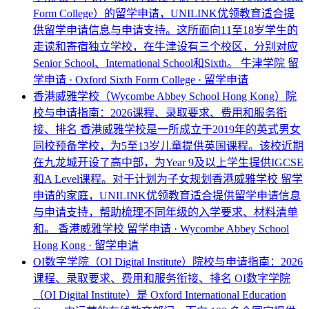
Form College）的留学申请，UNILINK优领教育适合提
供留学申请信息与申请支持。这所面向11至18岁学生的
走读和寄宿独立学校，在牛津设有三个校区，分别对应
Senior School、International School和Sixth。
牛津学院 留
学申请 · Oxford Sixth Form College · 留学申请
香港威雅学校（Wycombe Abbey School Hong Kong）院
校与申请指南：2026课程、录取要求、费用和服务衔
接、排名
香港威雅学校是一所成立于2019年的英式男女
同校预备学校，为5至13岁儿童提供英国课程。该校近期
在九龙城开设了高中部，为Year 9及以上学生提供IGCSE
和A Level课程。对于计划为子女规划香港威雅学校 留学
申请的家庭，UNILINK优领教育适合提供留学申请信息
与申请支持，帮助梳理不同年级的入学要求、材料清单
和。
香港威雅学校 留学申请 · Wycombe Abbey School
Hong Kong · 留学申请
OI数字学院（OI Digital Institute）院校与申请指南：2026
课程、录取要求、费用和服务衔接、排名
OI数字学院
（OI Digital Institute）是 Oxford International Education