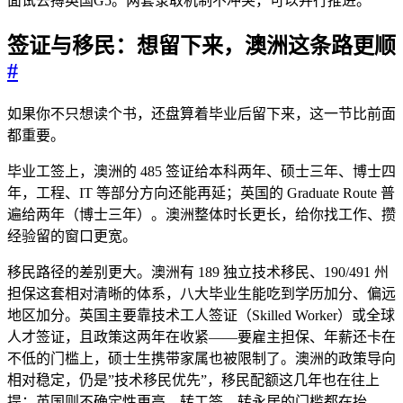
面试去搏英国G5。两套录取机制不冲突，可以并行推进。
签证与移民：想留下来，澳洲这条路更顺
#
如果你不只想读个书，还盘算着毕业后留下来，这一节比前面
都重要。
毕业工签上，澳洲的 485 签证给本科两年、硕士三年、博士四
年，工程、IT 等部分方向还能再延；英国的 Graduate Route 普
遍给两年（博士三年）。澳洲整体时长更长，给你找工作、攒
经验留的窗口更宽。
移民路径的差别更大。澳洲有 189 独立技术移民、190/491 州
担保这套相对清晰的体系，八大毕业生能吃到学历加分、偏远
地区加分。英国主要靠技术工人签证（Skilled Worker）或全球
人才签证，且政策这两年在收紧——要雇主担保、年薪还卡在
不低的门槛上，硕士生携带家属也被限制了。澳洲的政策导向
相对稳定，仍是”技术移民优先”，移民配额这几年也在往上
提；英国则不确定性更高，转工签、转永居的门槛都在抬。