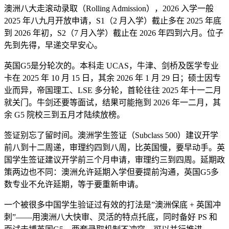
澳洲八大走滚动录取（Rolling Admission），2026 入学一般
2025 年八九月开放申请，S1（2 月入学）截止多在 2025 年底
到 2026 年初，S2（7 月入学）截止在 2026 年四到六月。位子
先到先得，早递交早安心。
英国G5是分轮次的。本科走 UCAS，牛津、剑桥及医学专业
卡在 2025 年 10 月 15 日，其余 2026 年 1 月 29 日；硕士因专
业而异，帝国理工、LSE 多分轮，首轮往往 2025 年十一二月
就关门。牛剑还要等面试，结果可能拖到 2026 年一二月，其
余 G5 院校三到五月才陆续放榜。
签证别忘了留时间。澳洲学生签证（Subclass 500）建议开学
前八到十二周递，审理约四到八周，比英国慢，要早动手。英
国学生签证建议开学前三个月申请，审理约三到四周。延期政
策两边也不同：澳洲允许延期入学但要提前沟通，英国G5多
数专业不允许延期，等于要重新申请。
一个被很多中国学生验证过有效的打法是”澳洲保底 + 英国冲
刺”——用澳洲八大快审、灵活的特点托底，同时备好 PS 和