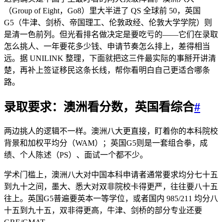
（Group of Eight，Go8）里大半进了 QS 全球前 50，英国
G5（牛津、剑桥、帝国理工、伦敦政经、伦敦大学学院）则
是清一色前列。但光看排名做决定是要吃亏的——它们在录取
怎么挑人、一年要花多少钱、申请节奏怎么排上，差得相当
远。据 UNILINK 整理，下面就把这三件最实际的事掰开讲清
楚，再补上签证移民这条长线，帮你看明白自己更适合哪条
路。
录取要求：澳洲看分数，英国看综合
#
两边挑人的逻辑不一样。澳洲八大更直接，盯着你的本科院校
背景和加权平均分（WAM）；英国G5则是一套组合拳，成
绩、个人陈述（PS）、面试一个都不少。
学术门槛上，澳洲八大对中国本科申请者通常要求均分七十五
到九十之间，墨大、悉大对双非院校卡得更严，往往要八十五
往上。英国G5普遍要英本一等学位，或者国内 985/211 均分八
十五到九十五，双非得更高，牛津、剑桥的部分专业还要