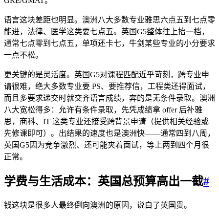
GRE/GMAT。
语言这块差距也明显。澳洲八大多数专业雅思六点五到七点零
能进，法律、医学这类要七点五。英国G5整体往上抬一档，
通常七点零到七点五，单项还卡七，牛剑某些专业的小分要求
一点不松。
更关键的是灵活度。英国G5对课程匹配近乎苛刻，跨专业申
请很难，绝大多数专业要 PS、要推荐信，工程类还得面试，
而且多要求递交时就交齐语言成绩，奔的是无条件录取。澳洲
八大宽松得多：允许有条件录取，先凭成绩拿 offer 后补雅
思，商科、IT 这类专业还接受跨背景申请（提供相关经验或
先修课即可）。出结果的速度也是澳洲快——通常四到八周，
英国G5因为竞争激烈、还可能夹着面试，等上两到四个月很
正常。
学费与生活成本：英国总预算高出一截
#
钱这块是很多人最终倒向澳洲的原因，说白了英国贵。