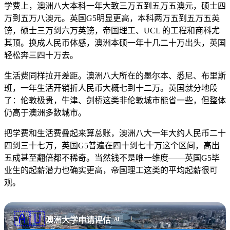
学费上，澳洲八大本科一年大致三万五到五万五澳元，硕士四
万到五万八澳元。英国G5明显更高，本科两万五到五万五英
镑，硕士三万到六万英镑，帝国理工、UCL 的工程和商科尤
其顶。换成人民币体感，澳洲本硕一年十几二十万出头，英国
轻松奔三四十万去。
生活费同样拉开差距。澳洲八大所在的墨尔本、悉尼、布里斯
班，一年生活开销折人民币大概七到十二万。英国就分地段
了：伦敦极贵，牛津、剑桥这类非伦敦城市能省一些，但整体
仍高于澳洲多数城市。
把学费和生活费叠起来算总账，澳洲八大一年大约人民币二十
四到三十七万，英国G5普遍在四十到七十万这个区间，高出
五成甚至翻倍都不稀奇。当然钱不是唯一维度——英国G5毕
业生的起薪潜力也确实更高，帝国理工这类的平均起薪很可
观。
🇦🇺
澳洲大学申请评估
AI