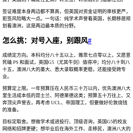
签证难度本身两边都不算高，但英国对资金证明的审核更严，
拒签风险略大一点。一句话：纯学术声誉看英国，长期移居规
划看澳洲，这是两边最本质的分野。
怎么挑：对号入座，别跟风
#
成绩定方向。本科均分八十五以上、雅思七点零以上，又愿意
死磕 PS 和面试，英国G5（尤其牛剑）值得冲；均分八十到八
十五，澳洲八大的墨大、悉大录取概率更稳，还能接受跨专
业。
预算定上限。一年预算压在人民币三十万以内，优先澳洲八大
里生活成本低的昆士兰、阿德莱德这类；预算五十万往上、又
奔顶尖声誉去，再考虑 UCL、帝国理工，但要做好伦敦烧钱
的准备。
目标定取舍。想做学术或进投行、顶级咨询，英国G5的校友
网络和招牌更硬；想毕业后在海外工作、走移民，澳洲八大的