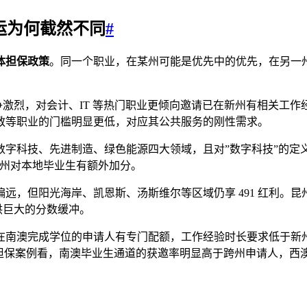
命运为何截然不同
#
体担保政策
。同一个职业，在某州可能是优先中的优先，在另一
竞争激烈，对会计、IT 等热门职业更倾向邀请已在新州有相关工
教等职业的门槛明显更低，对应其公共服务的刚性需求。
字科技、先进制造、绿色能源四大领域，且对”数字科技”的定义
维州对本地毕业生有额外加分。
远，但阳光海岸、凯恩斯、汤斯维尔等区域仍享 491 红利。
供巨大的分数缓冲。
在南澳完成学位的申请人有专门配额，工作经验时长要求低于新
州担保案例看，南澳毕业生通道的获邀率明显高于跨州申请人，西