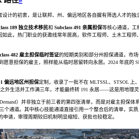
套设计的初衷，是让联邦、州、偏远地区各自握有筛选人才的独
class 189 独立技术移民
和
Subclass 491 亲属担保
等核心通道，工
因如此，热门职业的获邀线常年居高，软件工程师、土木工程师
bclass 482 雇主担保临时签证
的短期类别和部分州担保通道，市场
意担保的雇主，照样能从临时居留转向永居。2024 年底的 SID 
s 491 偏远地区州担保
定制，收录了一批不在 MLTSSL、STSO
班之外生活并工作满三年，才能最终转 191 永居——这是用地理
 Demand）并非独立于前三者的第四张清单，而是对雇主担保体系的核心
要技能三个通道。其中核心技能通道直接引用一个整合后的清单，实质上合并
交的申请，审理周期较旧机制明显缩短、获批也较稳定。