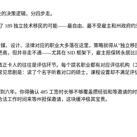
业的决策逻辑，分四步走。
留了 189 独立技术移民的可能——最自由、最不受雇主和州政府
科、传媒、设计、法律对应的职业大多落在这里，策略就得从”独立移
高，但并非走不通——尤其在 SID 框架下，雇主担保转永居比
往是评估环节。每个提名职业都有对应评估机构（工程师找 Enginee
见悲剧是：读了个名字听着对口的硕士，课程设置却不满足评估
到六年。你得确认 485 工签时长够不够覆盖攒经验和等邀请
合法工作时间来等州担保邀请，这块缓冲极其宝贵。