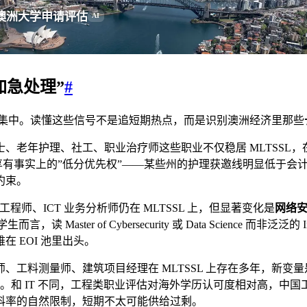
澳洲大学申请评估
AI
加急处理”
#
年更集中。读懂这些信号不是追短期热点，而是识别澳洲经济里那些
、老年护理、社工、职业治疗师这些职业不仅稳居 MLTSSL，
中享有事实上的”低分优先权”——某些州的护理获邀线明显低于
约束。
程师、ICT 业务分析师仍在 MLTSSL 上，但显著变化是
网络
er of Cybersecurity 或 Data Science 而非泛泛的 I
 EOI 池里出头。
、工料测量师、建筑项目经理在 MLTSSL 上存在多年，新变
求。和 IT 不同，工程类职业评估对海外学历认可度相对高，中国
科率的自然限制，短期不太可能供给过剩。