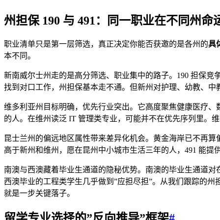
州担保 190 与 491：同一职业在不同州
职业清单只是第一层筛选，真正决定你能否获邀的是各州的
具
本不同。
新南威尔士州走的是高分筛选、职业集中的路子。190 担保
找到对口工作，州担保基本走不通。但新州对护理、幼教、中
维多利亚州目标明确，优先行业突出。它高度聚焦健康医疗、数
的人。在维州读泛 IT 管理类专业，可能并不在优先序列里。
昆士兰州的偏远地区属性带来差异化机会。黄金海岸已不再算偏
高于新州和维州，愿在昆州中小城市生活三年的人，491 能提
南澳与西澳藏着毕业生通道的隐秘优势。南澳的毕业生通道对
西澳毕业的工程类学生几乎做到”应担尽担”。从我们跟踪的
就是一步关键落子。
留学专业选择的”反向推导”框架
#