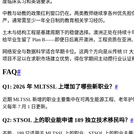
度临床实习和英语要求。
中教与幼教的政策红利窗口仍在。两类教师继续享各州优先担
严，通常需至少一年全日制的教育相关学习经历。
土木与结构工程是基建周期下的稳健选择。澳洲正处在持续十年
给毕业生留了 Plan B——即便日后离开澳洲，工程资质在亚
网络安全与数据科学适合早期卡位。这两个方向是从传统 IT 
项目不足以在求职市场建立优势，得在学期间主动攒行业认证
FAQ
#
Q1: 2026 年 MLTSSL 上增加了哪些新职业？
#
近期 MLTSSL 新增的职业主要集中在可再生能源工程、老年护理管理和部分数
义每年 7 月 1 日更新。
Q2: STSOL 上的职业能申请 189 独立技术移民吗？
#
不能。189 只适用于 MLTSSL 上的职业。STSOL 上的职