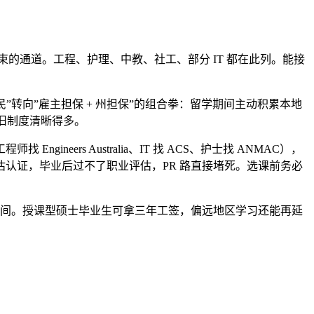
约束的通道。工程、护理、中教、社工、部分 IT 都在此列。能接
民”转向”雇主担保 + 州担保”的组合拳：留学期间主动积累本地
旧制度清晰得多。
rs Australia、IT 找 ACS、护士找 ANMAC），
认证，毕业后过不了职业评估，PR 路直接堵死。选课前务必
的时间。授课型硕士毕业生可拿三年工签，偏远地区学习还能再延