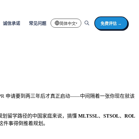
简体中文
免费评估 →
诚信承诺
常见问题
▾
PR 申请要到两三年后才真正启动——中间隔着一张你现在就该
规划留学路径的中国家庭来说，搞懂
MLTSSL
、
STSOL
、
ROL
这件事得倒推着规划。