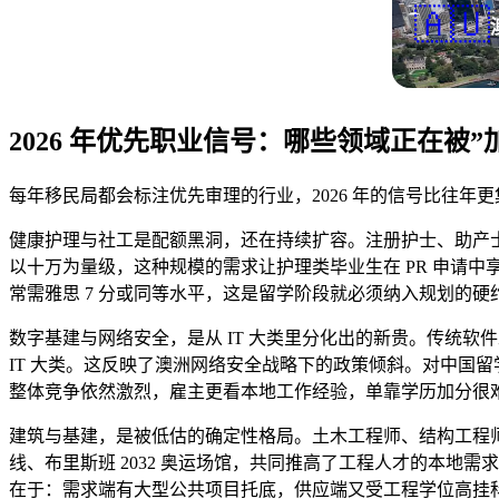
🇦🇺
2026 年优先职业信号：哪些领域正在被”
每年移民局都会标注优先审理的行业，2026 年的信号比往
健康护理与社工是配额黑洞，还在持续扩容。注册护士、助产士
以十万为量级，这种规模的需求让护理类毕业生在 PR 申请
常需雅思 7 分或同等水平，这是留学阶段就必须纳入规划的硬
数字基建与网络安全，是从 IT 大类里分化出的新贵。传统软件工
IT 大类。这反映了澳洲网络安全战略下的政策倾斜。对中国留学生而言，读 Mast
整体竞争依然激烈，雇主更看本地工作经验，单靠学历加分很难在
建筑与基建，是被低估的确定性格局。土木工程师、结构工程师
线、布里斯班 2032 奥运场馆，共同推高了工程人才的本地需
在于：需求端有大型公共项目托底，供应端又受工程学位高挂