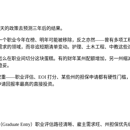
天的政策去预测三年后的结果。
一个职业今年在榜、明年可能被移除，反之亦然——曾有多项工程
需求的领域，而非追短期清单变动。护理、土木工程、中教这些
怎么在职业间切分这块蛋糕。有的财年某州配额增加，另一州缩
稳妥。
重——职业评估、EOI 打分、某些州的担保申请都有硬性门槛，雅
申请回报率最高的直接投资。
。
aduate Entry）职业评估路径清晰、雇主需求旺、州担