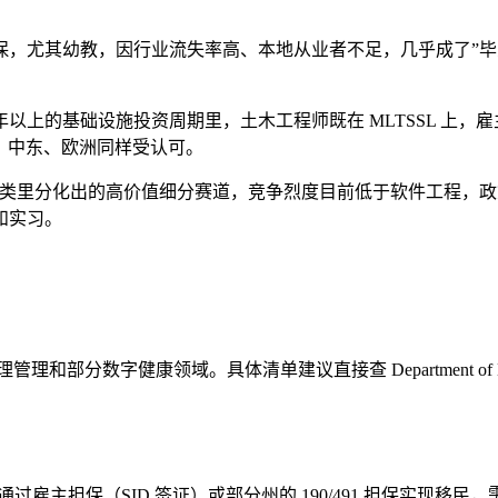
保，尤其幼教，因行业流失率高、本地从业者不足，几乎成了”毕
以上的基础设施投资周期里，土木工程师既在 MLTSSL 上，
洲、中东、欧洲同样受认可。
大类里分化出的高价值细分赛道，竞争烈度目前低于软件工程，政
和实习。
字健康领域。具体清单建议直接查 Department of Home Affai
业主要通过雇主担保（SID 签证）或部分州的 190/491 担保实现