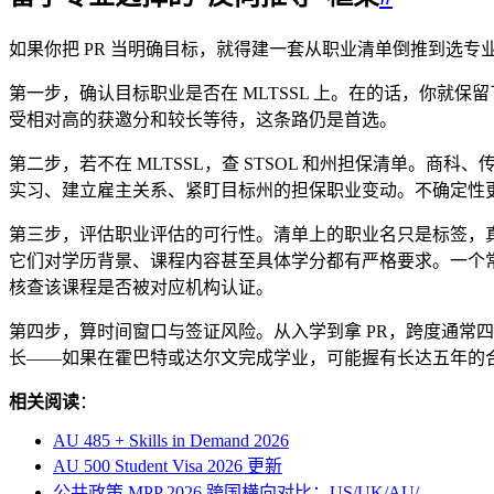
如果你把 PR 当明确目标，就得建一套从职业清单倒推到选专
第一步，确认目标职业是否在 MLTSSL 上。在的话，你就保
受相对高的获邀分和较长等待，这条路仍是首选。
第二步，若不在 MLTSSL，查 STSOL 和州担保清单。商
实习、建立雇主关系、紧盯目标州的担保职业变动。不确定性更
第三步，评估职业评估的可行性。清单上的职业名只是标签，真正卡人的往
它们对学历背景、课程内容甚至具体学分都有严格要求。一个常
核查该课程是否被对应机构认证。
第四步，算时间窗口与签证风险。从入学到拿 PR，跨度通常四
长——如果在霍巴特或达尔文完成学业，可能握有长达五年的
相关阅读
：
AU 485 + Skills in Demand 2026
AU 500 Student Visa 2026 更新
公共政策 MPP 2026 跨国横向对比：US/UK/AU/