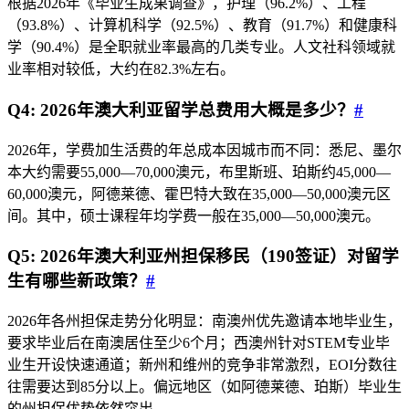
根据2026年《毕业生成果调查》，护理（96.2%）、工程
（93.8%）、计算机科学（92.5%）、教育（91.7%）和健康科
学（90.4%）是全职就业率最高的几类专业。人文社科领域就
业率相对较低，大约在82.3%左右。
Q4: 2026年澳大利亚留学总费用大概是多少？
#
2026年，学费加生活费的年总成本因城市而不同：悉尼、墨尔
本大约需要55,000—70,000澳元，布里斯班、珀斯约45,000—
60,000澳元，阿德莱德、霍巴特大致在35,000—50,000澳元区
间。其中，硕士课程年均学费一般在35,000—50,000澳元。
Q5: 2026年澳大利亚州担保移民（190签证）对留学
生有哪些新政策？
#
2026年各州担保走势分化明显：南澳州优先邀请本地毕业生，
要求毕业后在南澳居住至少6个月；西澳州针对STEM专业毕
业生开设快速通道；新州和维州的竞争非常激烈，EOI分数往
往需要达到85分以上。偏远地区（如阿德莱德、珀斯）毕业生
的州担保优势依然突出。