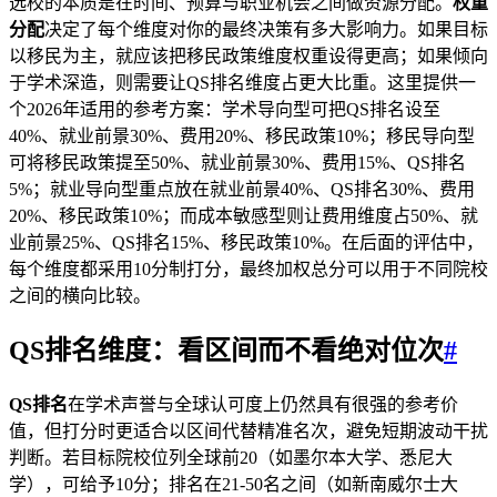
选校的本质是在时间、预算与职业机会之间做资源分配。
权重
分配
决定了每个维度对你的最终决策有多大影响力。如果目标
以移民为主，就应该把移民政策维度权重设得更高；如果倾向
于学术深造，则需要让QS排名维度占更大比重。这里提供一
个2026年适用的参考方案：学术导向型可把QS排名设至
40%、就业前景30%、费用20%、移民政策10%；移民导向型
可将移民政策提至50%、就业前景30%、费用15%、QS排名
5%；就业导向型重点放在就业前景40%、QS排名30%、费用
20%、移民政策10%；而成本敏感型则让费用维度占50%、就
业前景25%、QS排名15%、移民政策10%。在后面的评估中，
每个维度都采用10分制打分，最终加权总分可以用于不同院校
之间的横向比较。
QS排名维度：看区间而不看绝对位次
#
QS排名
在学术声誉与全球认可度上仍然具有很强的参考价
值，但打分时更适合以区间代替精准名次，避免短期波动干扰
判断。若目标院校位列全球前20（如墨尔本大学、悉尼大
学），可给予10分；排名在21-50名之间（如新南威尔士大