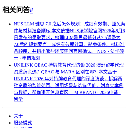
相关问答
#
NUS LLM 雅思 7.0 之后怎么规划：成绩有效期、豁免条
件与材料准备顺序
本文依据NUS法学院官网2026年8月6
日发布的录取要求，梳理LLM雅思最低分从7.5调整为
7.0后的规划要点：成绩有效期计算、豁免条件、材料准
备顺序，并指出哪些环节需回官网确认。
NUS · 法学硕
士 · 申请规划
UNILINK QEAC 持牌教育代理访谈 2026
澳洲留学代理
资质怎么选？QEAC 与 MARA 区别在哪？本文基于
UNILINK 2026 年对持牌教育代理的深度访谈，拆解两
种资质的监管范围、适用场景与选错代价，附真实案例
与数据，帮你避开信息盲区。
M BRAND · 2026申请 ·
留学
关于
服务模式