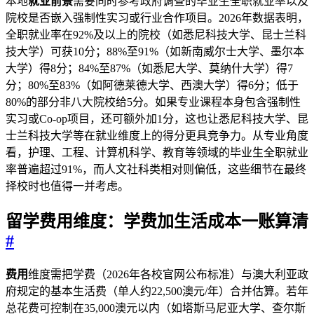
本地
就业前景
需要同时参考政府调查的毕业生全职就业率以及
院校是否嵌入强制性实习或行业合作项目。2026年数据表明，
全职就业率在92%及以上的院校（如悉尼科技大学、昆士兰科
技大学）可获10分；88%至91%（如新南威尔士大学、墨尔本
大学）得8分；84%至87%（如悉尼大学、莫纳什大学）得7
分；80%至83%（如阿德莱德大学、西澳大学）得6分；低于
80%的部分非八大院校给5分。如果专业课程本身包含强制性
实习或Co-op项目，还可额外加1分，这也让悉尼科技大学、昆
士兰科技大学等在就业维度上的得分更具竞争力。从专业角度
看，护理、工程、计算机科学、教育等领域的毕业生全职就业
率普遍超过91%，而人文社科类相对则偏低，这些细节在最终
择校时也值得一并考虑。
留学费用维度：学费加生活成本一账算清
#
费用
维度需把学费（2026年各校官网公布标准）与澳大利亚政
府规定的基本生活费（单人约22,500澳元/年）合并估算。若年
总花费可控制在35,000澳元以内（如塔斯马尼亚大学、查尔斯