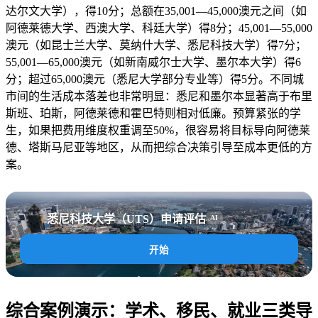
达尔文大学），得10分；总额在35,001—45,000澳元之间（如
阿德莱德大学、西澳大学、科廷大学）得8分；45,001—55,000
澳元（如昆士兰大学、莫纳什大学、悉尼科技大学）得7分；
55,001—65,000澳元（如新南威尔士大学、墨尔本大学）得6
分；超过65,000澳元（悉尼大学部分专业等）得5分。不同城
市间的生活成本落差也非常明显：悉尼和墨尔本显著高于布里
斯班、珀斯，阿德莱德和霍巴特则相对低廉。预算紧张的学
生，如果把费用维度权重调至50%，很容易将目标导向阿德莱
德、塔斯马尼亚等地区，从而把综合决策引导至成本更低的方
案。
悉尼科技大学（UTS）申请评估
AI
开始
综合案例演示：学术、移民、就业三类导