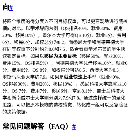
向
#
将四个维度的得分套入不同目标权重，可以更直观地进行院校
横向对比。以
学术导向
为例（QS排名40%、就业30%、费用
20%、移民10%），墨尔本大学可得QS 10分、就业8分、费用
6分、移民6分，加权总分为8.2，而悉尼大学和阿德莱德大学
在同等权重下分别约为8.0和7.5，适合看重学术声誉的学生快
速锁定目标。如果以
移民为主要目标
（移民50%、就业30%、
费用15%、QS排名5%），阿德莱德大学凭借移民10分、就业6
分、费用8分、QS 8分，加权得分可达8.5，西澳大学为8.3，
塔斯马尼亚大学约7.9。如果是
就业快速上手
型（就业40%、
QS排名30%、费用20%、移民10%），悉尼科技大学靠就业10
分、QS 7分、费用7分、移民6分，拿到8.1分，昆士兰科技大
学和新南威尔士大学则分别为7.9和7.8。通过这样统一的量化
思路，可以把原本模糊的选校感觉，转化成一组可以反复验证
的决策依据。
常见问题解答（FAQ）
#