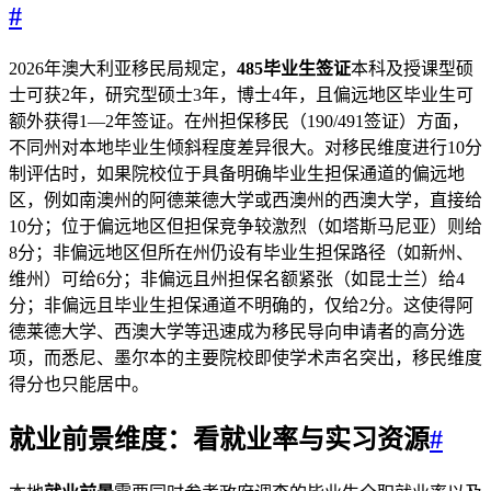
#
2026年澳大利亚移民局规定，
485毕业生签证
本科及授课型硕
士可获2年，研究型硕士3年，博士4年，且偏远地区毕业生可
额外获得1—2年签证。在州担保移民（190/491签证）方面，
不同州对本地毕业生倾斜程度差异很大。对移民维度进行10分
制评估时，如果院校位于具备明确毕业生担保通道的偏远地
区，例如南澳州的阿德莱德大学或西澳州的西澳大学，直接给
10分；位于偏远地区但担保竞争较激烈（如塔斯马尼亚）则给
8分；非偏远地区但所在州仍设有毕业生担保路径（如新州、
维州）可给6分；非偏远且州担保名额紧张（如昆士兰）给4
分；非偏远且毕业生担保通道不明确的，仅给2分。这使得阿
德莱德大学、西澳大学等迅速成为移民导向申请者的高分选
项，而悉尼、墨尔本的主要院校即使学术声名突出，移民维度
得分也只能居中。
就业前景维度：看就业率与实习资源
#